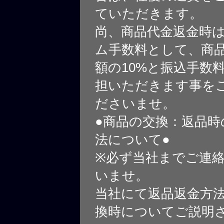
ていただきます。
尚、商品代金返金時
ム手数料として、商
額の10%と振込手数
担いただきます事を
ださいませ。
●商品の交換：返品時
法について●
※必ず当社までご連
いませ。
当社にて返品返金方
換時についてご説明