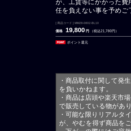
が、工賃等にかかった費
任を負えない事を予めご
[ 商品コード ] MM28-0802-BL10
19,800
価格
円
（税込21,780円）
ポイント還元
・商品取付に関して発
を負いかねます。
・商品は店頭や楽天市
で販売している物があ
・可能な限りリアルタ
が、やむを得ず商品を