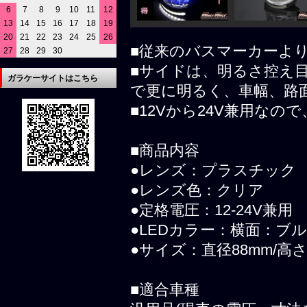
6
7
8
9
10
11
12
13
14
15
16
17
18
19
20
21
22
23
24
25
26
■従来のバスマーカーよ
27
28
29
30
■サイドは、明るさ控え目
ガラケーサイトはこちら
で更に明るく、車幅、路
■12Vから24V兼用な
■商品内容
●レンズ：プラスチック
●レンズ色：クリア
●定格電圧：12-24V兼用
●LEDカラー：横面：ブ
●サイズ：直径88mm/高さ
■適合車種