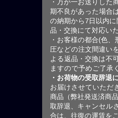
・万が一お送りした
期不良があった場合
の納期から7日以内に
品・交換にて対応い
・お客様の都合(色、
圧などの注文間違いを
よる返品・交換は不
ますので予めご了承
・お荷物の受取辞退
お届けさせていただ
商品（弊社発送済商
取辞退、キャンセル
合は、往復の運賃を