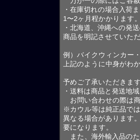
万が一の際にはご容赦
・在庫切れの場合入荷ま
1〜2ヶ月程かかります
・北海道、沖縄への発送
商品を明記させていた
例）バイクウィンカー
上記のように中身がわ
予めご了承いただきま
・送料は商品と発送地
お問い合わせの際は商
※カウル等は純正品で
異なる場合があります
要になります。
また、海外輸入品のた