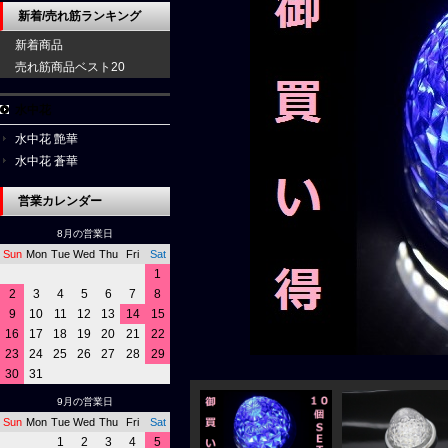
新着/売れ筋ランキング
新着商品
売れ筋商品ベスト20
水中花
水中花 艶華
水中花 蒼華
営業カレンダー
8月の営業日
Sun
Mon
Tue
Wed
Thu
Fri
Sat
1
2
3
4
5
6
7
8
9
10
11
12
13
14
15
16
17
18
19
20
21
22
23
24
25
26
27
28
29
30
31
9月の営業日
Sun
Mon
Tue
Wed
Thu
Fri
Sat
1
2
3
4
5