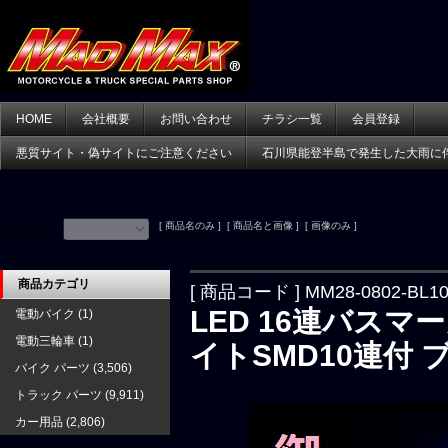
HOME
会社概要
お問い合わせ
チラシ一覧
会員登録
悪質サイト・偽サイトにご注意ください
石川県能登半島で発生した大雨に
[ 商品名のみ ] [ 商品名と画像 ] [ 画像のみ ]
並べ替え：
商品カテゴリ
[ 商品コード ] MM28-0802-BL1
LED 16連バスマ
電動バイク
(1)
電動三輪車
(1)
イトSMD10連付 
バイク パーツ
(3,506)
トラック パーツ
(9,911)
カー用品
(2,806)