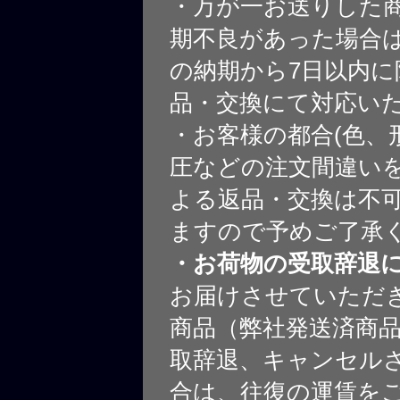
・万が一お送りした
期不良があった場合
の納期から7日以内に
品・交換にて対応い
・お客様の都合(色、
圧などの注文間違いを
よる返品・交換は不
ますので予めご了承
・お荷物の受取辞退
お届けさせていただ
商品（弊社発送済商
取辞退、キャンセル
合は、往復の運賃を