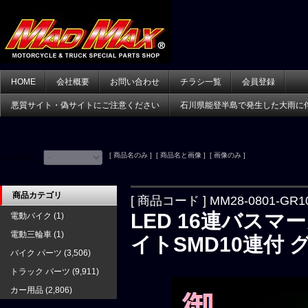
HOME
会社概要
お問い合わせ
チラシ一覧
会員登録
悪質サイト・偽サイトにご注意ください
石川県能登半島で発生した大雨に
[ 商品名のみ ] [ 商品名と画像 ] [ 画像のみ ]
並べ替え：
商品カテゴリ
[ 商品コード ] MM28-0801-GR1
LED 16連バスマ
電動バイク
(1)
電動三輪車
(1)
イトSMD10連付 
バイク パーツ
(3,506)
トラック パーツ
(9,911)
カー用品
(2,806)