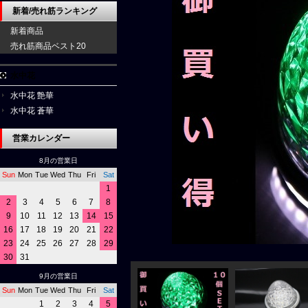
新着/売れ筋ランキング
新着商品
売れ筋商品ベスト20
水中花
水中花 艶華
水中花 蒼華
営業カレンダー
8月の営業日
Sun
Mon
Tue
Wed
Thu
Fri
Sat
1
2
3
4
5
6
7
8
9
10
11
12
13
14
15
16
17
18
19
20
21
22
23
24
25
26
27
28
29
30
31
9月の営業日
Sun
Mon
Tue
Wed
Thu
Fri
Sat
1
2
3
4
5