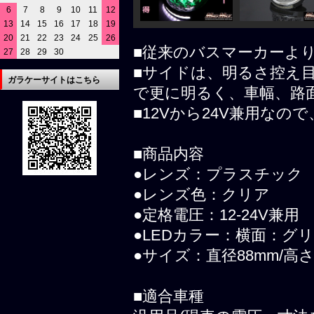
6
7
8
9
10
11
12
13
14
15
16
17
18
19
20
21
22
23
24
25
26
■従来のバスマーカーよ
27
28
29
30
■サイドは、明るさ控え目
ガラケーサイトはこちら
で更に明るく、車幅、路
■12Vから24V兼用な
■商品内容
●レンズ：プラスチック
●レンズ色：クリア
●定格電圧：12-24V兼用
●LEDカラー：横面：グ
●サイズ：直径88mm/高さ
■適合車種