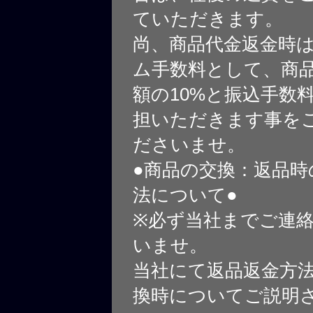
ていただきます。
尚、商品代金返金時
ム手数料として、商
額の10%と振込手数
担いただきます事を
ださいませ。
●商品の交換：返品時
法について●
※必ず当社までご連
いませ。
当社にて返品返金方
換時についてご説明