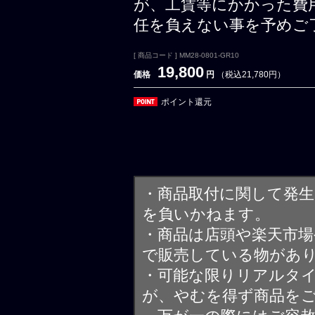
が、工賃等にかかった費
任を負えない事を予めご
[ 商品コード ] MM28-0801-GR10
19,800
価格
円
（税込21,780円）
ポイント還元
・商品取付に関して発
を負いかねます。
・商品は店頭や楽天市
で販売している物があ
・可能な限りリアルタ
が、やむを得ず商品を