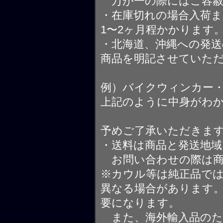
万が一の際にはご容赦
・在庫切れの場合入荷ま
1〜2ヶ月程かかります
・北海道、沖縄への発送
商品を明記させていた
例）バイクウィンカー
上記のように中身がわ
予めご了承いただきま
・送料は商品と発送地
お問い合わせの際は商
※カウル等は純正品で
異なる場合があります
要になります。
また、海外輸入品のた