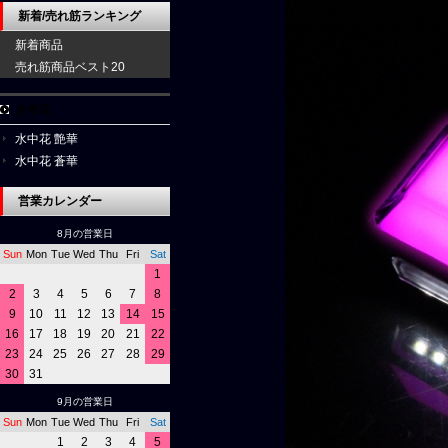
新着/売れ筋ランキング
新着商品
売れ筋商品ベスト20
水中花
水中花 艶華
水中花 蒼華
営業カレンダー
8月の営業日
Sun
Mon
Tue
Wed
Thu
Fri
Sat
1
2
3
4
5
6
7
8
9
10
11
12
13
14
15
16
17
18
19
20
21
22
23
24
25
26
27
28
29
30
31
9月の営業日
Sun
Mon
Tue
Wed
Thu
Fri
Sat
1
2
3
4
5