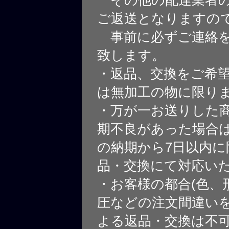
ご返送となりますの
事前に必ずご連絡を
致します。
・返品、交換をご希
は無加工の物に限り
・万が一お送りした
期不良があった場合
の納期から7日以内に
品・交換にて対応い
・お客様の都合(色、
圧などの注文間違いを
よる返品・交換は不