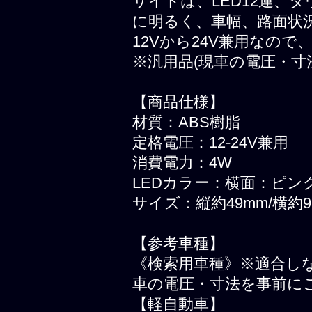
サイドは、LED12連、ダ
に明るく、車幅、路面状
12Vから24V兼用なの
※汎用品(現車の電圧・寸
【商品仕様】
材質：ABS樹脂
定格電圧：12-24V兼用
消費電力：4W
LEDカラー：横面：ピン
サイズ：縦約49mm/横約9
【参考車種】
《検索用車種》※適合し
車の電圧・寸法を事前に
【軽自動車】