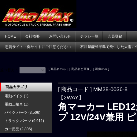
HOME
会社概要
お問い合わせ
チラシ一覧
会員登録
悪質サイト・偽サイトにご注意ください
石川県能登半島で発生した大雨に
[ 商品名のみ ] [ 商品名と画像 ] [ 画像のみ ]
並べ替え：
商品カテゴリ
[ 商品コード ] MM28-0036-8
電動バイク
(1)
【2WAY】
角マーカー LED
電動三輪車
(1)
バイク パーツ
(3,506)
プ 12V/24V兼用 
トラック パーツ
(9,911)
カー用品
(2,806)