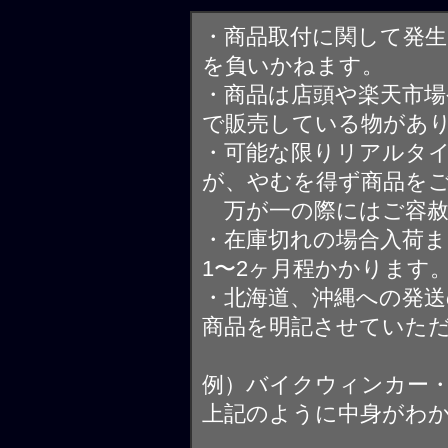
・商品取付に関して発
を負いかねます。
・商品は店頭や楽天市
で販売している物があ
・可能な限りリアルタ
が、やむを得ず商品を
万が一の際にはご容赦
・在庫切れの場合入荷ま
1〜2ヶ月程かかります
・北海道、沖縄への発送
商品を明記させていた
例）バイクウィンカー
上記のように中身がわ