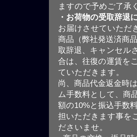
ますので予めご了承
・お荷物の受取辞退
お届けさせていただ
商品（弊社発送済商
取辞退、キャンセル
合は、往復の運賃を
ていただきます。
尚、商品代金返金時
ム手数料として、商
額の10%と振込手数
担いただきます事を
ださいませ。