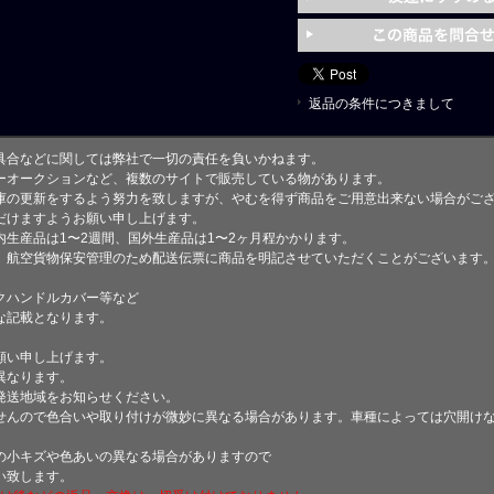
返品の条件につきまして
具合などに関しては弊社で一切の責任を負いかねます。
ーオークションなど、複数のサイトで販売している物があります。
庫の更新をするよう努力を致しますが、やむを得ず商品をご用意出来ない場合がご
けますようお願い申し上げます。
生産品は1〜2週間、国外生産品は1〜2ヶ月程かかります。
、航空貨物保安管理のため配送伝票に商品を明記させていただくことがございます
クハンドルカバー等など
な記載となります。
願い申し上げます。
異なります。
発送地域をお知らせください。
せんので色合いや取り付けが微妙に異なる場合があります。車種によっては穴開け
小キズや色あいの異なる場合がありますので
い致します。