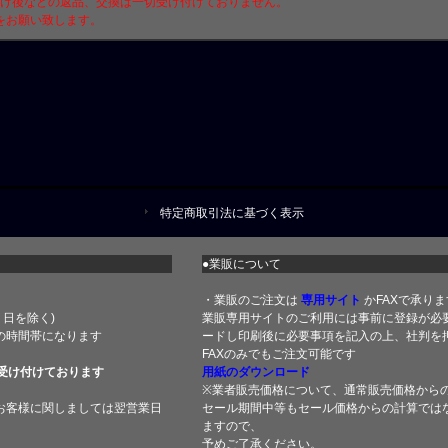
付け後などの返品、交換は一切受け付けておりません。
をお願い致します。
特定商取引法に基づく表示
●業販について
・業販のご注文は
専用サイト
かFAXで承りま
土・日を除く)
業販専用サイトのご利用には事前に登録が必
の時間帯になります
ードし印刷後に必要事項を記入の上、社判を押
FAXのみでもご注文可能です
受け付けております
用紙のダウンロード
※業者販売価格について、通常販売価格から
お客様に関しましては翌営業日
セール期間中等もセール価格からの計算では
ますので、
予めご了承ください。