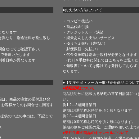
●お支払い方法について
・コンビニ後払い
・商品代金引換
となります
・クレジットカード決済
は異なり、別途送料が発生致し
・楽天あんしん支払いサービス
・ゆうちょ銀行（先払い）
問合せにてご確認下さい。
・郵便振替（先払い）
内で発送いたします
・代金引換時は別途手数料が必要となります
到着日時が異なります
(代引き手数料に関しては
こちら
をご覧くだ
・領収書については弊社では発行しておらず
なります。
】
●【受注生産・メーカー取り寄せ商品につい
●納期記載について
商品説明分に記載ある納期の営業日計算につ
報は、商品の注文の受付及び発
い。
 お客様からのお問合せに回答す
例1:2～3週間営業日
納期は4週間程お時間を頂く形となります
・提供の中止の申出は、下記まで
例2:3～4週間営業日
納期は5週間程お時間を頂く形になります。
ス
納期の例をご確認の元、ご理解を頂いた上で
●受注生産の商品のキャンセルについて
菜
当社がお伝えした納期を超過した場合のみキ