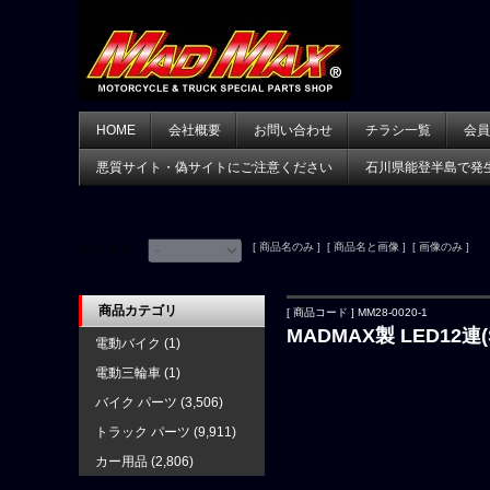
HOME
会社概要
お問い合わせ
チラシ一覧
会員
悪質サイト・偽サイトにご注意ください
石川県能登半島で発
[ 商品名のみ ] [ 商品名と画像 ] [ 画像のみ ]
並べ替え：
商品カテゴリ
[ 商品コード ] MM28-0020-1
MADMAX製 LED12連
電動バイク
(1)
電動三輪車
(1)
バイク パーツ
(3,506)
トラック パーツ
(9,911)
カー用品
(2,806)