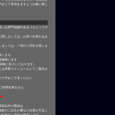
予めご了承頂きますようお願い致し
或いは専門知識のあるメカニックが
に関しましては、お承り出来かねま
しましては、一切のご対応を致しま
座います。
等御座います。
合保険に加入しております。
ては営業スケジュールにてご案内さ
ので予めご了承ください
はご利用出来ません。
■
商品以外の商品は
複数のご注文が重なり在庫が不足し