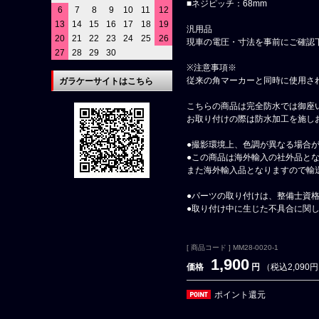
■ネジピッチ：68mm
6
7
8
9
10
11
12
13
14
15
16
17
18
19
汎用品
20
21
22
23
24
25
26
現車の電圧・寸法を事前にご確認
27
28
29
30
※注意事項※
従来の角マーカーと同時に使用さ
ガラケーサイトはこちら
こちらの商品は完全防水では御座
お取り付けの際は防水加工を施し
●撮影環境上、色調が異なる場合
●この商品は海外輸入の社外品と
また海外輸入品となりますので輸
●パーツの取り付けは、整備士資
●取り付け中に生じた不具合に関
[ 商品コード ] MM28-0020-1
1,900
価格
円
（税込2,090
ポイント還元