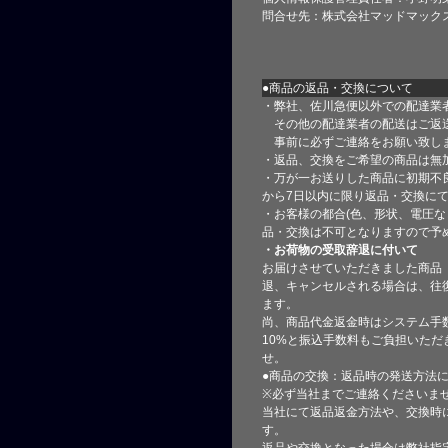
問合せ先：株式会社マッドマック
●商品の返品・交換について
・弊社、佐川急便以外での配達業
その他の配達業者の配送はご返
事前に必ずご連絡をお願い致し
・返品、交換をご希望の商品は無
・万が一お送りした商品に初期不
から7日以内に限り返品・交換に
・お客様の都合(色、形状、電圧な
品・交換は不可となりますので予
・お荷物の受取辞退に付いて
お届けさせていただきました商品
退、キャンセルされる場合は、往
ます。
尚、商品代金返金時はシステム手
10%と振込手数料もご負担いただ
せ。
●商品の交換：返品時の発送方法に
※必ず当社までご連絡くださいま
当社にて返品返金方法や、交換時
す。