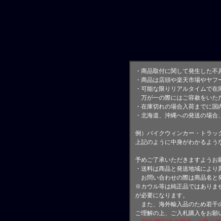
・商品取付に関して発生した不
・商品は店頭や楽天市場やヤフ
・可能な限りリアルタイムで在
万が一の際にはご容赦をいただ
・在庫切れの場合入荷までに国内
・北海道、沖縄への発送の場合
例）バイクウィンカー・トラッ
上記のように中身がわかるよう
予めご了承いただきますようお
・送料は商品と発送地域により
お問い合わせの際は商品名と
※カウル等は純正品ではありま
が必要になります。
また、海外輸入品のため若干の
ご理解の上、ご入札購入をお願