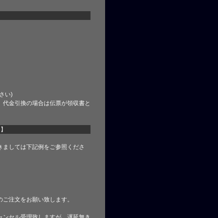
さい)
、代金引換の場合は伝票が領収書と
て】
きましては下記例をご参照くださ
のご注文をお願い致します。
ャンセル受理致しますが、遅延無き