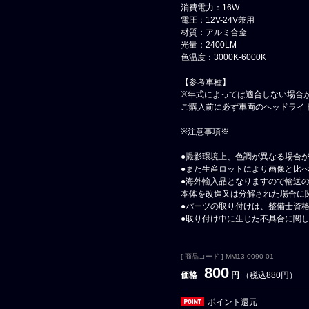
消費電力：16W
電圧：12V-24V兼用
材質：アルミ合金
光量：2400LM
色温度：3000K-6000K
【参考車種】
※年式によっては適合しない場合
ご購入前に必ず車両のヘッドライ
※注意事項※
●撮影環境上、色調が異なる場合
●また生産ロットにより画像と比
●海外輸入品となりますので輸送
本体を改造又は分解された場合に
●パーツの取り付けは、整備士資
●取り付け中に生じた不具合に関
[ 商品コード ] MM13-0090-01
800
価格
円
（税込880円）
ポイント還元