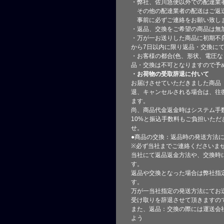
・弊社、佐川急便以外での配達業
その他の配達業者の配送はご返
事前に必ずご連絡をお願い致し
・返品、交換をご希望の商品は無
・万が一お送りした商品に初期不
から7日以内に限り返品・交換に
・お客様の都合(色、形状、電圧な
品・交換は不可となりますので予
・お荷物の受取辞退に付いて
お届けさせていただきました商品
退、キャンセルされる場合は、往
ます。
尚、商品代金返金時はシステム手
10%と振込手数料もご負担いただ
せ。
●商品の交換：返品時の発送方法に
※必ず当社までご連絡くださいま
当社にて返品返金方法や、交換時
す。
返品や交換となった場合は弊社指
す。
万が一当社指定の発送方法にてお
受け取りを辞退させて頂きますの
また、返品：交換の際には運送会
よう