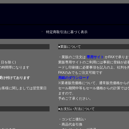
特定商取引法に基づく表示
●業販について
・業販のご注文は
専用サイト
かFAXで承りま
土・日を除く)
業販専用サイトのご利用には事前に登録が必
の時間帯になります
ードし印刷後に必要事項を記入の上、社判を押
FAXのみでもご注文可能です
受け付けております
用紙のダウンロード
※業者販売価格について、通常販売価格から
お客様に関しましては翌営業日
セール期間中等もセール価格からの計算では
ますので、
予めご了承ください。
●お支払い方法について
・コンビニ後払い
・商品代金引換