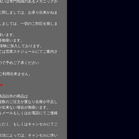
或いは専門知識のあるメカニックが
に関しましては、お承り出来かねま
しましては、一切のご対応を致しま
座います。
等御座います。
合保険に加入しております。
ては営業スケジュールにてご案内さ
ので予めご了承ください
はご利用出来ません。
■
商品以外の商品は
複数のご注文が重なり在庫が不足し
が出来ない場合が御座います。
をメールもしくはお電話にてご連絡
ただく、もしくはキャンセルにてご
方法によっては、キャンセルに伴い