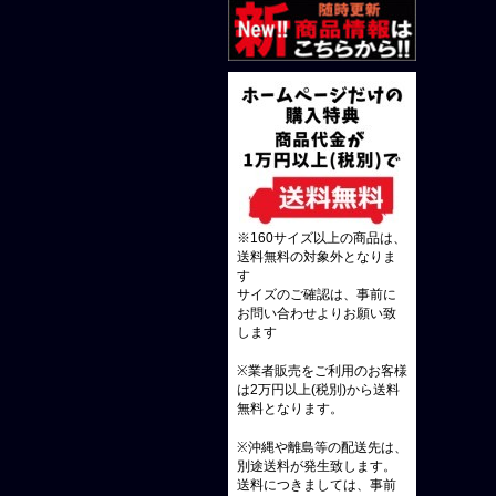
※160サイズ以上の商品は、
送料無料の対象外となりま
す
サイズのご確認は、事前に
お問い合わせよりお願い致
します
※業者販売をご利用のお客様
は2万円以上(税別)から送料
無料となります。
※沖縄や離島等の配送先は、
別途送料が発生致します。
送料につきましては、事前