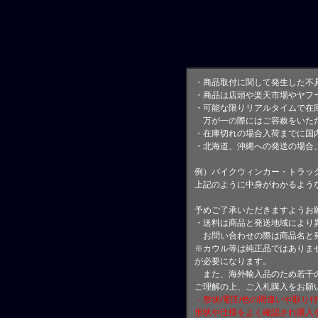
・商品取付に関して発生した不
・商品は店頭や楽天市場やヤフ
・可能な限りリアルタイムで在
万が一の際にはご容赦をいただ
・在庫切れの場合入荷までに国内
・北海道、沖縄への発送の場合
例）バイクウィンカー・トラッ
上記のように中身がわかるよう
予めご了承いただきますようお
・送料は商品と発送地域により
お問い合わせの際は商品名と
※カウル等は純正品ではありま
が必要になります。
また、海外輸入品のため若干の
ご理解の上、ご入札購入をお願
・形状/電圧/色の間違いや取り
形状や仕様をよく確認され購入