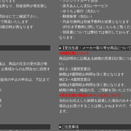
となります
・クレジットカード決済
は異なり、別途送料が発生致し
・楽天あんしん支払いサービス
・ゆうちょ銀行（先払い）
問合せにてご確認下さい。
・郵便振替（先払い）
内で発送いたします
・代金引換時は別途手数料が必要となります
到着日時が異なります
(代引き手数料に関しては
こちら
をご覧くだ
・領収書については弊社では発行しておらず
なります。
】
●【受注生産・メーカー取り寄せ商品につい
●納期記載について
商品説明分に記載ある納期の営業日計算につ
報は、商品の注文の受付及び発
い。
 お客様からのお問合せに回答す
例1:2～3週間営業日
納期は4週間程お時間を頂く形となります
・提供の中止の申出は、下記まで
例2:3～4週間営業日
納期は5週間程お時間を頂く形になります。
ス
納期の例をご確認の元、ご理解を頂いた上で
●受注生産の商品のキャンセルについて
菜
当社がお伝えした納期を超過した場合のみキ
ス
場合はお受けすることは致しかねますので、
ます。
●ご注意事項