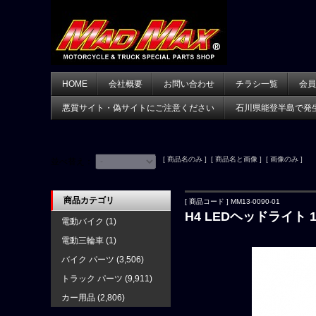
HOME
会社概要
お問い合わせ
チラシ一覧
会員
悪質サイト・偽サイトにご注意ください
石川県能登半島で発
[ 商品名のみ ] [ 商品名と画像 ] [ 画像のみ ]
並べ替え：
商品カテゴリ
[ 商品コード ] MM13-0090-01
H4 LEDヘッドライト 
電動バイク
(1)
電動三輪車
(1)
バイク パーツ
(3,506)
トラック パーツ
(9,911)
カー用品
(2,806)