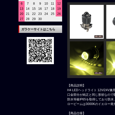
6
7
8
9
10
11
12
13
14
15
16
17
18
19
20
21
22
23
24
25
26
27
28
29
30
ガラケーサイトはこちら
【商品説明】
H4 LEDヘッドライト 12V/24V
口金部分が純正と同じ形状なので
防水等級IP65を取得しており防
ロービームは3000Kのイエロー発
【商品仕様】