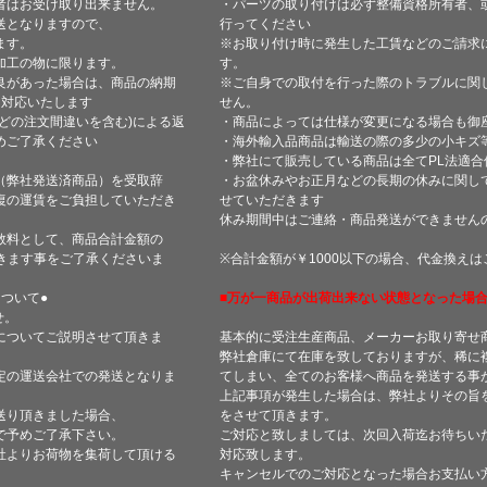
者はお受け取り出来ません。
・パーツの取り付けは必ず整備資格所有者、
送となりますので、
行ってください
ます。
※お取り付け時に発生した工賃などのご請求
加工の物に限ります。
す。
良があった場合は、商品の納期
※ご自身での取付を行った際のトラブルに関
て対応いたします
せん。
どの注文間違いを含む)による返
・商品によっては仕様が変更になる場合も御
めご了承ください
・海外輸入品商品は輸送の際の多少の小キズ
・弊社にて販売している商品は全てPL法適
（弊社発送済商品）を受取辞
・お盆休みやお正月などの長期の休みに関し
復の運賃をご負担していただき
せていただきます
休み期間中はご連絡・商品発送ができません
数料として、商品合計金額の
きます事をご了承くださいま
※合計金額が￥1000以下の場合、代金換え
ついて●
■万が一商品が出荷出来ない状態となった場合
せ。
についてご説明させて頂きま
基本的に受注生産商品、メーカーお取り寄せ
弊社倉庫にて在庫を致しておりますが、稀に
定の運送会社での発送となりま
てしまい、全てのお客様へ商品を発送する事
上記事項が発生した場合は、弊社よりその旨
送り頂きました場合、
をさせて頂きます。
で予めご了承下さい。
ご対応と致しましては、次回入荷迄お待ちい
社よりお荷物を集荷して頂ける
対応致します。
キャンセルでのご対応となった場合お支払い