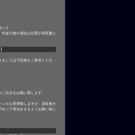
さい)
、代金引換の場合は伝票が領収書と
て】
きましては下記例をご参照くださ
のご注文をお願い致します。
ャンセル受理致しますが、遅延無き
予めご了承頂きますようお願い致し