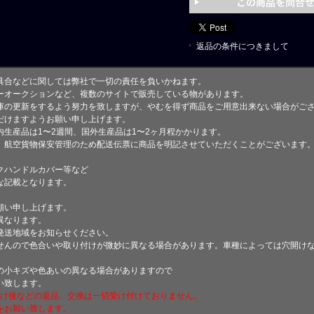
返品の条件につきまして
具合などに関しては弊社で一切の責任を負いかねます。
ーオークションなど、複数のサイトで販売している物があります。
庫の更新をするよう努力を致しますが、やむを得ず商品をご用意出来ない場合がご
けますようお願い申し上げます。
生産品は1〜2週間、国外生産品は1〜2ヶ月程かかります。
、航空貨物保安管理のため配送伝票に商品を明記させていただくことがございます
クハンドルカバー等など
な記載となります。
願い申し上げます。
異なります。
発送地域をお知らせください。
せんので色合いや取り付けが微妙に異なる場合があります。車種によっては穴開け
小キズや色あいの異なる場合がありますので
い致します。
付け後などの返品、交換は一切受け付けておりません。
をお願い致します。