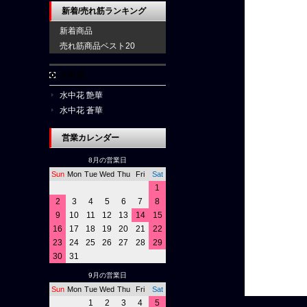
新着/売れ筋ランキング
新着商品
売れ筋商品ベスト20
水中花
水中花 艶華
水中花 蒼華
営業カレンダー
8月の営業日
Sun
Mon
Tue
Wed
Thu
Fri
Sat
1
2
3
4
5
6
7
8
9
10
11
12
13
14
15
16
17
18
19
20
21
22
23
24
25
26
27
28
29
30
31
9月の営業日
Sun
Mon
Tue
Wed
Thu
Fri
Sat
1
2
3
4
5