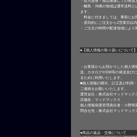
・佐川急便・福山通運にての発送
・離島・沖縄の地域は通常送料と
ます。
料金に付きましては、事前にお
・原則的にご注文から2営業日以
・ご注文の時間や配達地域により
●【個人情報の取り扱いについて
・お客様からお預かりした個人情
送、カタログやDM等の発送並びに
るために利用いたします。
■個人情報の開示、訂正及び利用
ご連絡をお願いいたします。
運営会社：株式会社マッドマック
店舗名：マッドマックス
個人情報保護管理責任者：小野明
問合せ先：株式会社マッドマック
●商品の返品・交換について