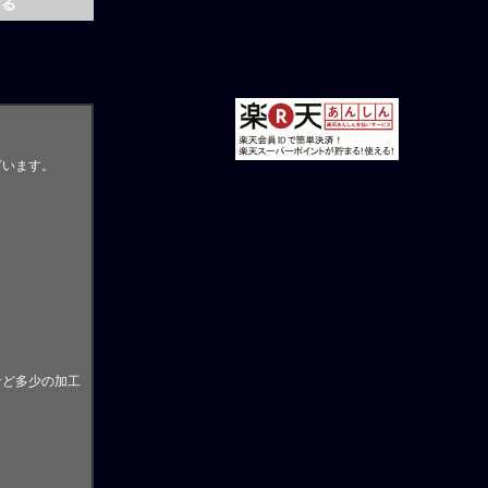
ざいます。
。
など多少の加工