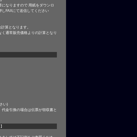
要になりますので 用紙をダウンロ
しFAXにて送信してください
の計算となります。
なく通常販売価格よりの計算となり
さい)
、代金引換の場合は伝票が領収書と
て】