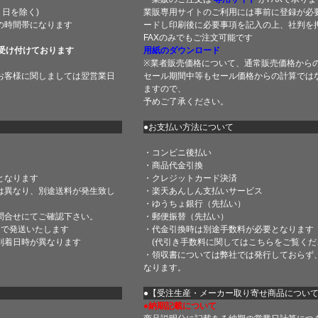
土・日を除く)
業販専用サイトのご利用には事前に登録が必
の時間帯になります
ードし印刷後に必要事項を記入の上、社判を押
FAXのみでもご注文可能です
受け付けております
用紙のダウンロード
※業者販売価格について、通常販売価格から
お客様に関しましては翌営業日
セール期間中等もセール価格からの計算では
ますので、
予めご了承ください。
●お支払い方法について
・コンビニ後払い
・商品代金引換
となります
・クレジットカード決済
は異なり、別途送料が発生致し
・楽天あんしん支払いサービス
・ゆうちょ銀行（先払い）
問合せにてご確認下さい。
・郵便振替（先払い）
内で発送いたします
・代金引換時は別途手数料が必要となります
到着日時が異なります
(代引き手数料に関しては
こちら
をご覧くだ
・領収書については弊社では発行しておらず
なります。
】
●【受注生産・メーカー取り寄せ商品につい
●納期記載について