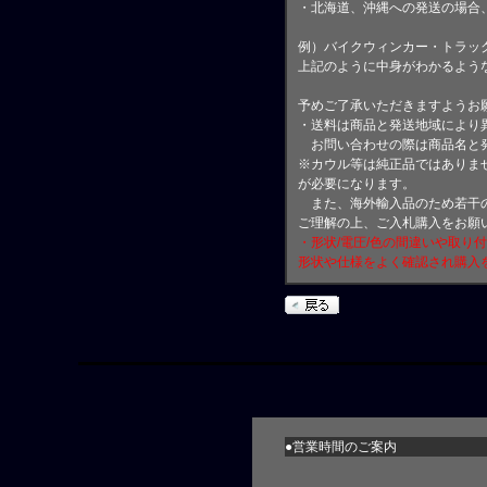
・北海道、沖縄への発送の場合
例）バイクウィンカー・トラッ
上記のように中身がわかるよう
予めご了承いただきますようお
・送料は商品と発送地域により
お問い合わせの際は商品名と
※カウル等は純正品ではありま
が必要になります。
また、海外輸入品のため若干の
ご理解の上、ご入札購入をお願
・形状/電圧/色の間違いや取り
形状や仕様をよく確認され購入
●営業時間のご案内