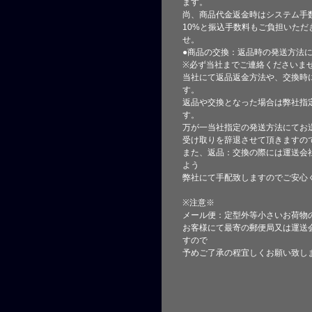
ます。
尚、商品代金返金時はシステム手
10%と振込手数料もご負担いただ
せ。
●商品の交換：返品時の発送方法に
※必ず当社までご連絡くださいま
当社にて返品返金方法や、交換時
す。
返品や交換となった場合は弊社指
す。
万が一当社指定の発送方法にてお
受け取りを辞退させて頂きますの
また、返品：交換の際には運送会
よう
弊社にて手配致しますのでご安心
※注意※
メール便：定型外等小さいお荷物
お客様にて最寄の郵便局又は運送
すので
予めご了承の程宜しくお願い致し