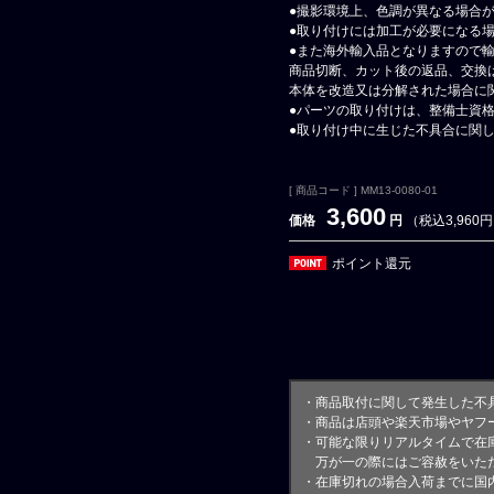
●撮影環境上、色調が異なる場合
●取り付けには加工が必要になる
●また海外輸入品となりますので
商品切断、カット後の返品、交換
本体を改造又は分解された場合に
●パーツの取り付けは、整備士資
●取り付け中に生じた不具合に関
[ 商品コード ] MM13-0080-01
3,600
価格
円
（税込3,960
ポイント還元
・商品取付に関して発生した不
・商品は店頭や楽天市場やヤフ
・可能な限りリアルタイムで在
万が一の際にはご容赦をいただ
・在庫切れの場合入荷までに国内