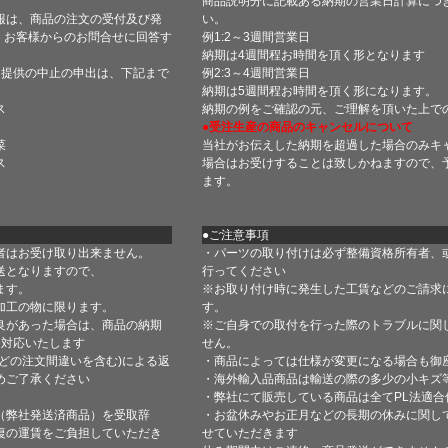
商品説明分に記載ある納期の営業日計算につ
報は、商品の注文の受付及び発
い。
 お客様からのお問合せに回答す
例1:2～3週間営業日
納期は4週間程お時間を頂く形となります
・提供の中止の申出は、下記まで
例2:3～4週間営業日
納期は5週間程お時間を頂く形になります。
ス
納期の例をご確認の元、ご理解を頂いた上で
●受注生産の商品のキャンセルについて
菜
当社がお伝えした納期を超過した場合のみキ
ス
場合はお受けすることは致しかねますので、
ます。
●ご注意事項
者はお受け取り出来ません。
・パーツの取り付けは必ず整備資格所有者、
送となりますので、
行ってください
ます。
※お取り付け時に発生した工賃などのご請求
加工の物に限ります。
す。
良があった場合は、商品の納期
※ご自身での取付を行った際のトラブルに関
て対応いたします
せん。
どの注文間違いを含む)による返
・商品によっては仕様が変更になる場合も御
めご了承ください
・海外輸入品商品は輸送の際の多少の小キズ
・弊社にて販売している商品は全てPL法適
（弊社発送済商品）を受取辞
・お盆休みやお正月などの長期の休みに関し
復の運賃をご負担していただき
せていただきます