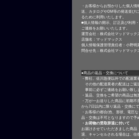
・お客様からお預かりした個人情
送、カタログやDM等の発送並びに
るために利用いたします。
■個人情報の開示、訂正及び利用
ご連絡をお願いいたします。
運営会社：株式会社マッドマック
店舗名：マッドマックス
個人情報保護管理責任者：小野明
問合せ先：株式会社マッドマック
●商品の返品・交換について
・弊社、佐川急便以外での配達業
その他の配達業者の配送はご返
事前に必ずご連絡をお願い致し
・返品、交換をご希望の商品は無
・万が一お送りした商品に初期不
から7日以内に限り返品・交換に
・お客様の都合(色、形状、電圧な
品・交換は不可となりますので予
・お荷物の受取辞退に付いて
お届けさせていただきました商品
退、キャンセルされる場合は、往