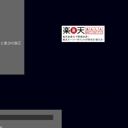
。
など多少の加工
す