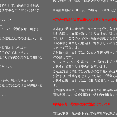
休み期間中はご連絡・商品発送ができません
数料として、商品合計金額の
きます事をご了承くださいま
※合計金額が￥1000以下の場合、代金換え
ついて●
■万が一商品が出荷出来ない状態となった場合
せ。
についてご説明させて頂きま
基本的に受注生産商品、メーカーお取り寄せ
弊社倉庫にて在庫を致しておりますが、稀に
定の運送会社での発送となりま
てしまい、全てのお客様へ商品を発送する事
上記事項が発生した場合は、弊社よりその旨
送り頂きました場合、
をさせて頂きます。
で予めご了承下さい。
ご対応と致しましては、次回入荷迄お待ちい
社よりお荷物を集荷して頂ける
対応致します。
キャンセルでのご対応となった場合お支払い
ください。
ご返金が必要となる場合が御座います。
ご返金方法に関してはお客様のご口座へ振込
弊社よりご連絡をさせて頂いた際にご返金先
の場合、恐れ入りますが
ご返金に関しましては1～3日営業日以内にご
会社にて発送の場合が御座いま
す。
その他現金書留、ご購入様以外の口座名義へ
ます。
商品券等でのご返金対応は一切お受付出来ま
■初期不良・荷物事故等の返品について■
商品の不良、配送途中での荷物事故等の返品