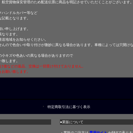
、航空貨物保安管理のため配送伝票に商品を明記させていただくことがございます
クハンドルカバー等など
な記載となります。
願い申し上げます。
異なります。
発送地域をお知らせください。
せんので色合いや取り付けが微妙に異なる場合があります。車種によっては穴開け
小キズや色あいの異なる場合がありますので
い致します。
付け後などの返品、交換は一切受け付けておりません。
をお願い致します。
特定商取引法に基づく表示
●業販について
・業販のご注文は
専用サイト
かFAXで承りま