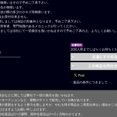
が御座いますので予めご了承下さい。
場合が御座います。
輸送の際の多少の小キズ等御座います。
はお受付出来ません。
関しましては保証の対象外となります。予めご了承下さい。
格所有者、専門知識のあるメカニックが行ってください。
しましては当社にて一切責任を負いかねますので予めご了承の上、よろしくお願いし
次回入荷までしばらくお待ちく
円）
返品の条件につきまして
具合などに関しては弊社で一切の責任を負いかねます。
ーオークションなど、複数のサイトで販売している物があります。
庫の更新をするよう努力を致しますが、やむを得ず商品をご用意出来ない場合がご
けますようお願い申し上げます。
生産品は1〜2週間、国外生産品は1〜2ヶ月程かかります。