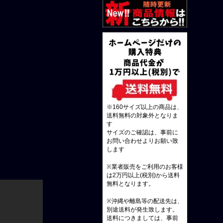
※160サイズ以上の商品は、
送料無料の対象外となりま
す
サイズのご確認は、事前に
お問い合わせよりお願い致
します
※業者販売をご利用のお客様
は2万円以上(税別)から送料
無料となります。
※沖縄や離島等の配送先は、
別途送料が発生致します。
送料につきましては、事前