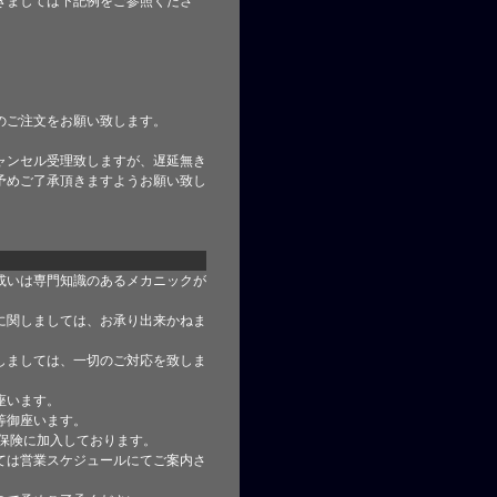
きましては下記例をご参照くださ
のご注文をお願い致します。
ャンセル受理致しますが、遅延無き
予めご了承頂きますようお願い致し
或いは専門知識のあるメカニックが
に関しましては、お承り出来かねま
しましては、一切のご対応を致しま
座います。
等御座います。
合保険に加入しております。
ては営業スケジュールにてご案内さ