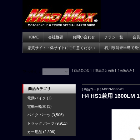
HOME
会社概要
お問い合わせ
チラシ一覧
会員
悪質サイト・偽サイトにご注意ください
石川県能登半島で発
[ 商品名のみ ] [ 商品名と画像 ] [ 画像のみ ]
並べ替え：
商品カテゴリ
[ 商品コード ] MM13-0080-01
H4 HS1兼用 1600LM
電動バイク
(1)
電動三輪車
(1)
バイク パーツ
(3,506)
トラック パーツ
(9,911)
カー用品
(2,806)