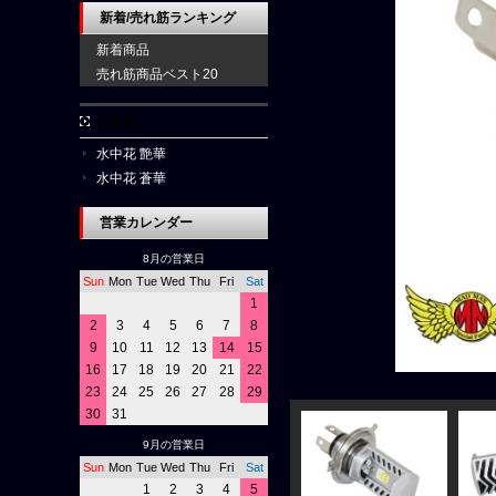
新着/売れ筋ランキング
新着商品
売れ筋商品ベスト20
水中花
水中花 艶華
水中花 蒼華
営業カレンダー
8月の営業日
Sun
Mon
Tue
Wed
Thu
Fri
Sat
1
2
3
4
5
6
7
8
9
10
11
12
13
14
15
16
17
18
19
20
21
22
23
24
25
26
27
28
29
30
31
9月の営業日
Sun
Mon
Tue
Wed
Thu
Fri
Sat
1
2
3
4
5