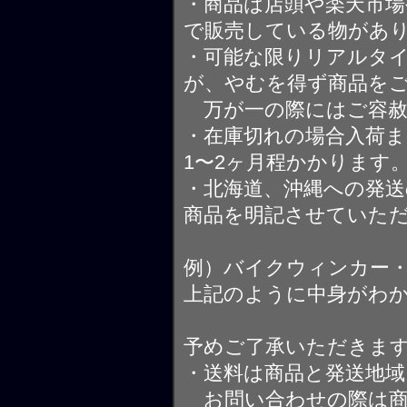
・商品は店頭や楽天市
で販売している物があ
・可能な限りリアルタ
が、やむを得ず商品を
万が一の際にはご容赦
・在庫切れの場合入荷ま
1〜2ヶ月程かかります
・北海道、沖縄への発送
商品を明記させていた
例）バイクウィンカー
上記のように中身がわ
予めご了承いただきま
・送料は商品と発送地
お問い合わせの際は商