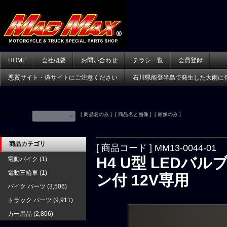
HOME
会社概要
お問い合わせ
チラシ一覧
会員登録
悪質サイト・偽サイトにご注意ください
石川県能登半島で発生した大雨に
[ 商品名のみ ] [ 商品名と画像 ] [ 画像のみ ]
並べ替え：
商品カテゴリ
[ 商品コード ] MM13-0044-01
H4 U型 LEDバル
電動バイク
(1)
電動三輪車
(1)
ン付 12V専用
バイク パーツ
(3,506)
トラック パーツ
(9,911)
カー用品
(2,806)