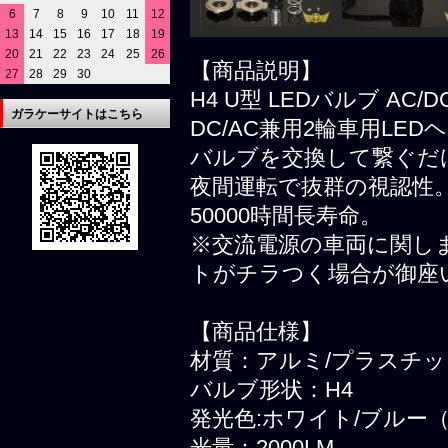
6
7
8
9
10
11
12
13
14
15
16
17
18
19
20
21
22
23
24
25
26
【商品説明】
27
28
29
30
H4 U型 LEDバルブ AC/
ガラケーサイトはこちら
DC/AC兼用2輪車用LE
バルブを交換して繋ぐだ
夜間運転で抜群の視認性
50000時間長寿命。
※交流電源の車両に関し
トがチラつく場合が御座
【商品仕様】
材質：アルミ/プラスチ
バルブ形状：H4
発光色:ホワイト/ブルー（6