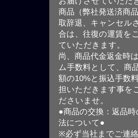
お届けさせていただ
商品（弊社発送済商
取辞退、キャンセル
合は、往復の運賃を
ていただきます。
尚、商品代金返金時
ム手数料として、商
額の10%と振込手数
担いただきます事を
ださいませ。
●商品の交換：返品時
法について●
※必ず当社までご連