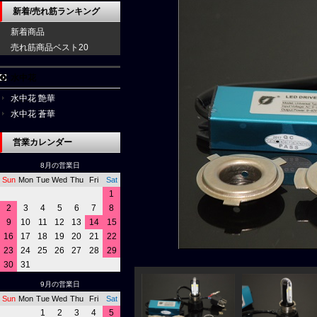
新着/売れ筋ランキング
新着商品
売れ筋商品ベスト20
水中花
水中花 艶華
水中花 蒼華
営業カレンダー
8月の営業日
Sun
Mon
Tue
Wed
Thu
Fri
Sat
1
2
3
4
5
6
7
8
9
10
11
12
13
14
15
16
17
18
19
20
21
22
23
24
25
26
27
28
29
30
31
9月の営業日
Sun
Mon
Tue
Wed
Thu
Fri
Sat
1
2
3
4
5