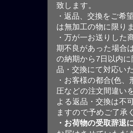
致します。
・返品、交換をご希
は無加工の物に限り
・万が一お送りした
期不良があった場合
の納期から7日以内に
品・交換にて対応い
・お客様の都合(色、
圧などの注文間違いを
よる返品・交換は不
ますので予めご了承
・お荷物の受取辞退