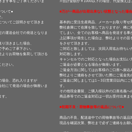
きます事をご了承くださいま
※合計金額が￥1000以下の場合、代金換え
ついて●
■万が一商品が出荷出来ない状態となった場合
せ。
についてご説明させて頂きま
基本的に受注生産商品、メーカーお取り寄せ
弊社倉庫にて在庫を致しておりますが、稀に
定の運送会社での発送となりま
てしまい、全てのお客様へ商品を発送する事
上記事項が発生した場合は、弊社よりその旨
送り頂きました場合、
をさせて頂きます。
で予めご了承下さい。
ご対応と致しましては、次回入荷迄お待ちい
社よりお荷物を集荷して頂ける
対応致します。
キャンセルでのご対応となった場合お支払い
ください。
ご返金が必要となる場合が御座います。
ご返金方法に関してはお客様のご口座へ振込
弊社よりご連絡をさせて頂いた際にご返金先
の場合、恐れ入りますが
ご返金に関しましては1～3日営業日以内にご
会社にて発送の場合が御座いま
す。
その他現金書留、ご購入様以外の口座名義へ
ます。
商品券等でのご返金対応は一切お受付出来ま
■初期不良・荷物事故等の返品について■
商品の不良、配送途中での荷物事故等の返品
現品を確認次第、弊社まで必ずご連絡をお願