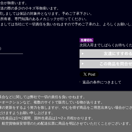
場合が御座います。
輸送の際の多少の小キズ等御座います。
関しましては保証の対象外となります。予めご了承下さい。
格所有者、専門知識のあるメカニックが行ってください。
しましては当社にて一切責任を負いかねますので予めご了承の上、よろしくお願いし
次回入荷までしばらくお待ちく
円）
返品の条件につきまして
具合などに関しては弊社で一切の責任を負いかねます。
ーオークションなど、複数のサイトで販売している物があります。
庫の更新をするよう努力を致しますが、やむを得ず商品をご用意出来ない場合がご
けますようお願い申し上げます。
生産品は1〜2週間、国外生産品は1〜2ヶ月程かかります。
、航空貨物保安管理のため配送伝票に商品を明記させていただくことがございます