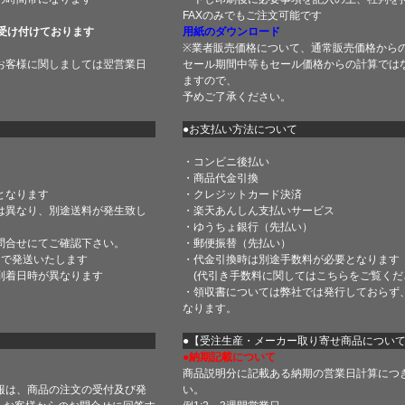
FAXのみでもご注文可能です
受け付けております
用紙のダウンロード
※業者販売価格について、通常販売価格から
お客様に関しましては翌営業日
セール期間中等もセール価格からの計算では
ますので、
予めご了承ください。
●お支払い方法について
・コンビニ後払い
・商品代金引換
となります
・クレジットカード決済
は異なり、別途送料が発生致し
・楽天あんしん支払いサービス
・ゆうちょ銀行（先払い）
問合せにてご確認下さい。
・郵便振替（先払い）
内で発送いたします
・代金引換時は別途手数料が必要となります
到着日時が異なります
(代引き手数料に関しては
こちら
をご覧くだ
・領収書については弊社では発行しておらず
なります。
】
●【受注生産・メーカー取り寄せ商品につい
●納期記載について
商品説明分に記載ある納期の営業日計算につ
報は、商品の注文の受付及び発
い。