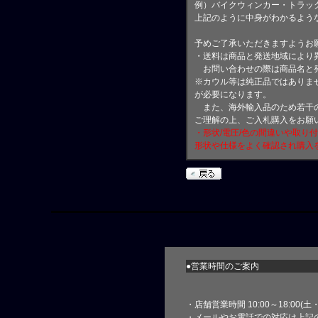
例）バイクウィンカー・トラッ
上記のように中身がわかるよう
予めご了承いただきますようお
・送料は商品と発送地域により
お問い合わせの際は商品名と
※カウル等は純正品ではありま
が必要になります。
また、海外輸入品のため若干の
ご理解の上、ご入札購入をお願
・形状/電圧/色の間違いや取り
形状や仕様をよく確認され購入
●営業時間のご案内
・店舗営業時間 10:00～18:00(
・メールやお電話での対応は上記