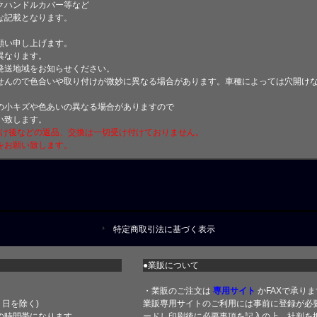
クハンドルカバー等など
な記載となります。
願い申し上げます。
異なります。
発送地域をお知らせください。
せんので色合いや取り付けが微妙に異なる場合があります。車種によっては穴開け
小キズや色あいの異なる場合がありますので
い致します。
付け後などの返品、交換は一切受け付けておりません。
をお願い致します。
特定商取引法に基づく表示
●業販について
・業販のご注文は
専用サイト
かFAXで承りま
土・日を除く)
業販専用サイトのご利用には事前に登録が必
の時間帯になります
ードし印刷後に必要事項を記入の上、社判を押