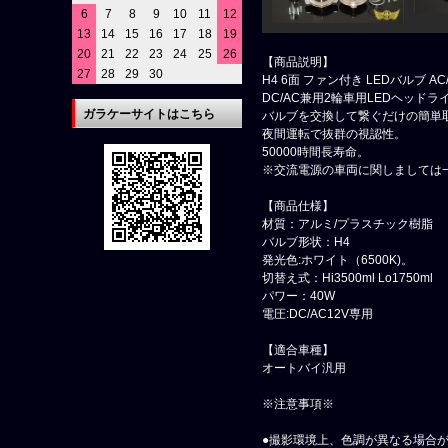
6
7
8
9
10
11
12
13
14
15
16
17
18
19
20
21
22
23
24
25
26
【商品説明】
27
28
29
30
H4 6面 ファン付き LEDバルブ AC/D
DC/AC兼用2輪車用LEDヘッド
ガラケーサイトはこちら
バルブを交換して繋ぐだけの簡単
夜間運転で抜群の視認性。
50000時間長寿命。
※交流電源の車両に関しましては
【商品仕様】
材質：アルミ/プラスチック樹脂
バルブ形状：H4
発光色:ホワイト（6500K)。
切替え式：Hi3500ml Lo1750ml
パワー：40W
電圧:DC/AC12V専用
【適合車種】
オートバイ汎用
※注意事項※
●撮影環境上、色調が異なる場合