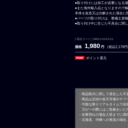
●取り付けには加工が必要になる
●また海外輸入品となりますので
本体を改造又は分解された場合に
●パーツの取り付けは、整備士資
●取り付け中に生じた不具合に関
[ 商品コード ] MM13-0043-01
1,980
価格
円
（税込2,178
ポイント還元
・商品取付に関して発生した不
・商品は店頭や楽天市場やヤフ
・可能な限りリアルタイムで在
万が一の際にはご容赦をいただ
・在庫切れの場合入荷までに国内
・北海道、沖縄への発送の場合