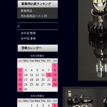
新着/売れ筋ランキング
新着商品
売れ筋商品ベスト20
水中花
水中花 艶華
水中花 蒼華
営業カレンダー
8月の営業日
Sun
Mon
Tue
Wed
Thu
Fri
Sat
1
2
3
4
5
6
7
8
9
10
11
12
13
14
15
16
17
18
19
20
21
22
23
24
25
26
27
28
29
30
31
9月の営業日
Sun
Mon
Tue
Wed
Thu
Fri
Sat
1
2
3
4
5