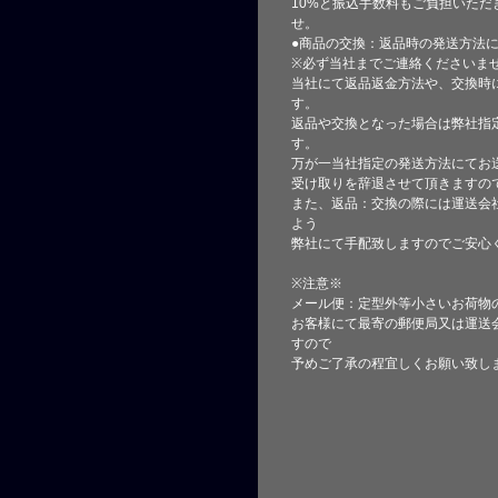
10%と振込手数料もご負担いただ
せ。
●商品の交換：返品時の発送方法に
※必ず当社までご連絡くださいま
当社にて返品返金方法や、交換時
す。
返品や交換となった場合は弊社指
す。
万が一当社指定の発送方法にてお
受け取りを辞退させて頂きますの
また、返品：交換の際には運送会
よう
弊社にて手配致しますのでご安心
※注意※
メール便：定型外等小さいお荷物
お客様にて最寄の郵便局又は運送
すので
予めご了承の程宜しくお願い致し