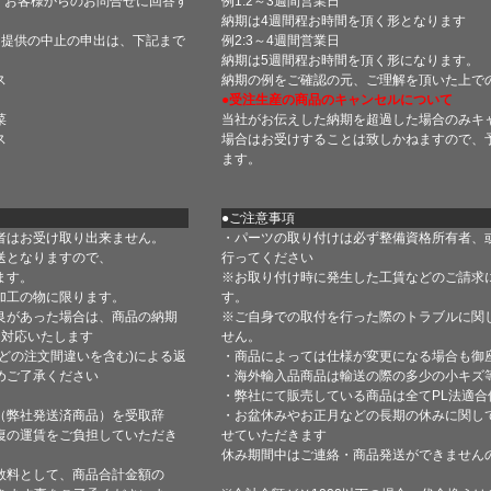
 お客様からのお問合せに回答す
例1:2～3週間営業日
納期は4週間程お時間を頂く形となります
・提供の中止の申出は、下記まで
例2:3～4週間営業日
納期は5週間程お時間を頂く形になります。
ス
納期の例をご確認の元、ご理解を頂いた上で
●受注生産の商品のキャンセルについて
菜
当社がお伝えした納期を超過した場合のみキ
ス
場合はお受けすることは致しかねますので、
ます。
●ご注意事項
者はお受け取り出来ません。
・パーツの取り付けは必ず整備資格所有者、
送となりますので、
行ってください
ます。
※お取り付け時に発生した工賃などのご請求
加工の物に限ります。
す。
良があった場合は、商品の納期
※ご自身での取付を行った際のトラブルに関
て対応いたします
せん。
どの注文間違いを含む)による返
・商品によっては仕様が変更になる場合も御
めご了承ください
・海外輸入品商品は輸送の際の多少の小キズ
・弊社にて販売している商品は全てPL法適
（弊社発送済商品）を受取辞
・お盆休みやお正月などの長期の休みに関し
復の運賃をご負担していただき
せていただきます
休み期間中はご連絡・商品発送ができません
数料として、商品合計金額の