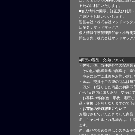
送、カタログやDM等の発送並びに
るために利用いたします。
■個人情報の開示、訂正及び利用
ご連絡をお願いいたします。
運営会社：株式会社マッドマック
店舗名：マッドマックス
個人情報保護管理責任者：小野明
問合せ先：株式会社マッドマック
●商品の返品・交換について
・弊社、佐川急便以外での配達業
その他の配達業者の配送はご返
事前に必ずご連絡をお願い致し
・返品、交換をご希望の商品は無
・万が一お送りした商品に初期不
から7日以内に限り返品・交換に
・お客様の都合(色、形状、電圧な
品・交換は不可となりますので予
・お荷物の受取辞退に付いて
お届けさせていただきました商品
退、キャンセルされる場合は、往
ます。
尚、商品代金返金時はシステム手