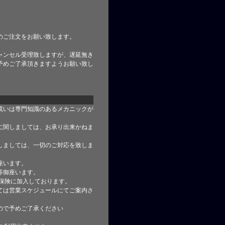
のご注文をお願い致します。
ャンセル受理致しますが、遅延無き
予めご了承頂きますようお願い致し
或いは専門知識のあるメカニックが
に関しましては、お承り出来かねま
しましては、一切のご対応を致しま
座います。
等御座います。
合保険に加入しております。
ては営業スケジュールにてご案内さ
ので予めご了承ください