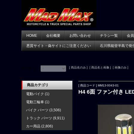
HOME
会社概要
お問い合わせ
チラシ一覧
会員
悪質サイト・偽サイトにご注意ください
石川県能登半島で発
[ 商品名のみ ] [ 商品名と画像 ] [ 画像のみ ]
並べ替え：
商品カテゴリ
[ 商品コード ] MM13-0043-01
H4 6面 ファン付き LED
電動バイク
(1)
電動三輪車
(1)
バイク パーツ
(3,506)
トラック パーツ
(9,911)
カー用品
(2,806)