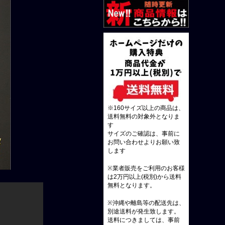
※160サイズ以上の商品は、
送料無料の対象外となりま
す
サイズのご確認は、事前に
お問い合わせよりお願い致
します
※業者販売をご利用のお客様
は2万円以上(税別)から送料
無料となります。
※沖縄や離島等の配送先は、
別途送料が発生致します。
送料につきましては、事前