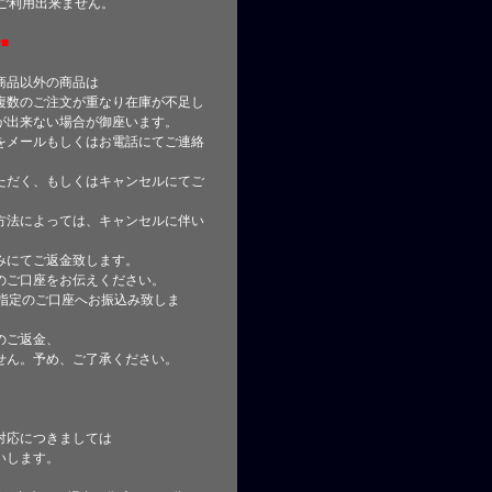
はご利用出来ません。
■
商品以外の商品は
複数のご注文が重なり在庫が不足し
が出来ない場合が御座います。
をメールもしくはお電話にてご連絡
ただく、もしくはキャンセルにてご
方法によっては、キャンセルに伴い
みにてご返金致します。
のご口座をお伝えください。
指定のご口座へお振込み致しま
のご返金、
せん。予め、ご了承ください。
対応につきましては
いします。