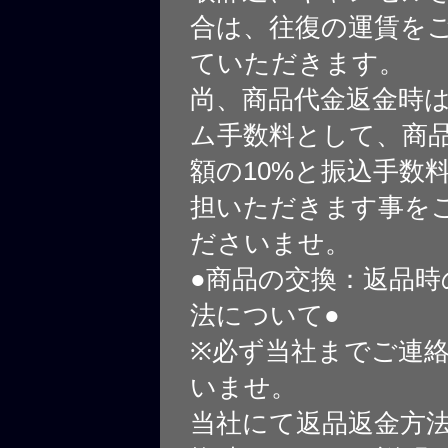
合は、往復の運賃を
ていただきます。
尚、商品代金返金時
ム手数料として、商
額の10%と振込手数
担いただきます事を
ださいませ。
●商品の交換：返品時
法について●
※必ず当社までご連
いませ。
当社にて返品返金方