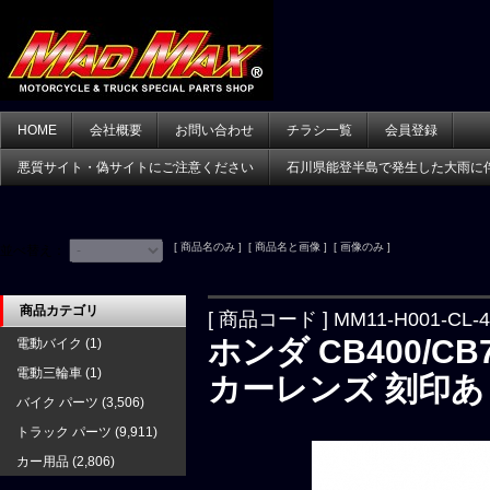
HOME
会社概要
お問い合わせ
チラシ一覧
会員登録
悪質サイト・偽サイトにご注意ください
石川県能登半島で発生した大雨に
[ 商品名のみ ] [ 商品名と画像 ] [ 画像のみ ]
並べ替え：
商品カテゴリ
[ 商品コード ] MM11-H001-CL-4
ホンダ CB400/C
電動バイク
(1)
電動三輪車
(1)
カーレンズ 刻印あり
バイク パーツ
(3,506)
トラック パーツ
(9,911)
カー用品
(2,806)