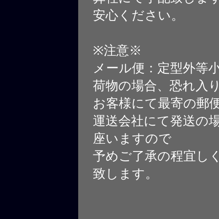
安心ください。
※注意※
メール便：定型外等
荷物の場合、恐れ入
お客様にて最寄の郵
運送会社にて発送の
座いますので
予めご了承の程宜し
致します。