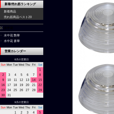
新着/売れ筋ランキング
新着商品
売れ筋商品ベスト20
水中花
水中花 艶華
水中花 蒼華
営業カレンダー
8月の営業日
Sun
Mon
Tue
Wed
Thu
Fri
Sat
1
2
3
4
5
6
7
8
9
10
11
12
13
14
15
16
17
18
19
20
21
22
23
24
25
26
27
28
29
30
31
9月の営業日
Sun
Mon
Tue
Wed
Thu
Fri
Sat
1
2
3
4
5