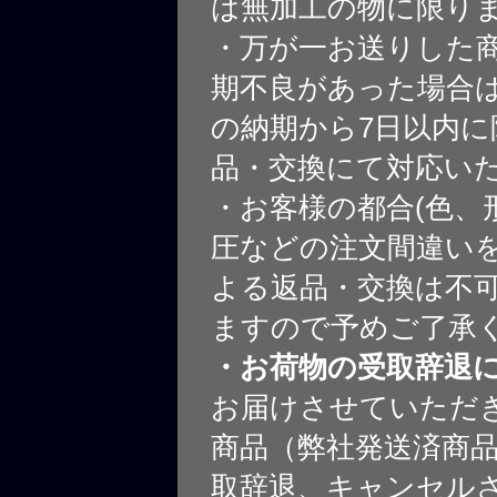
は無加工の物に限り
・万が一お送りした
期不良があった場合
の納期から7日以内に
品・交換にて対応い
・お客様の都合(色、
圧などの注文間違いを
よる返品・交換は不
ますので予めご了承
・お荷物の受取辞退
お届けさせていただ
商品（弊社発送済商
取辞退、キャンセル