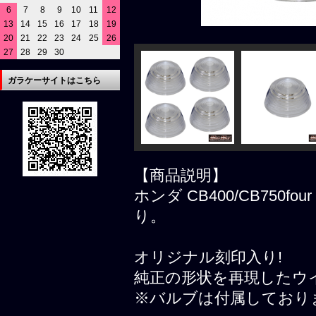
6
7
8
9
10
11
12
13
14
15
16
17
18
19
20
21
22
23
24
25
26
27
28
29
30
ガラケーサイトはこちら
【商品説明】
ホンダ CB400/CB750
り。
オリジナル刻印入り!
純正の形状を再現したウ
※バルブは付属しており