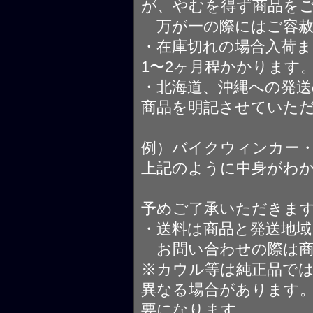
が、やむを得ず商品を
万が一の際にはご容赦
・在庫切れの場合入荷ま
1〜2ヶ月程かかります
・北海道、沖縄への発送
商品を明記させていた
例）バイクウィンカー
上記のように中身がわ
予めご了承いただきま
・送料は商品と発送地
お問い合わせの際は商
※カウル等は純正品で
異なる場合があります
要になります。