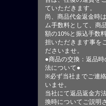
ていただきます。
尚、商品代金返金時
ム手数料として、商
額の10%と振込手数
担いただきます事を
ださいませ。
●商品の交換：返品時
法について●
※必ず当社までご連
いませ。
当社にて返品返金方
換時についてご説明