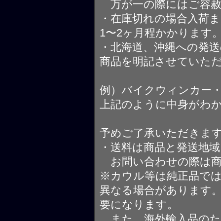
万が一の際にはご容赦
・在庫切れの場合入荷ま
1〜2ヶ月程かかります
・北海道、沖縄への発送
商品を明記させていた
例）バイクウィンカー
上記のように中身がわ
予めご了承いただきま
・送料は商品と発送地
お問い合わせの際は商
※カウル等は純正品で
異なる場合があります
要になります。
また、海外輸入品のた