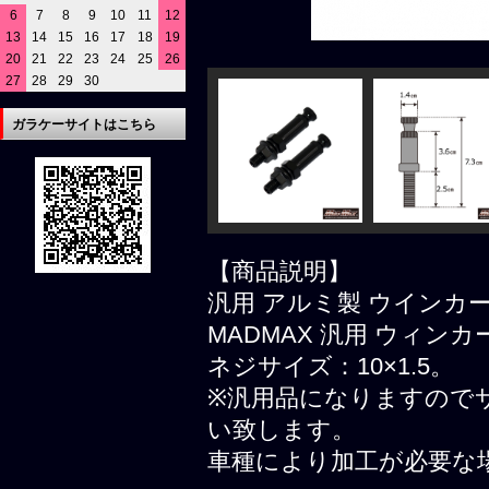
6
7
8
9
10
11
12
13
14
15
16
17
18
19
20
21
22
23
24
25
26
27
28
29
30
ガラケーサイトはこちら
【商品説明】
汎用 アルミ製 ウインカーステ
MADMAX 汎用 ウィンカ
ネジサイズ：10×1.5。
※汎用品になりますので
い致します。
車種により加工が必要な