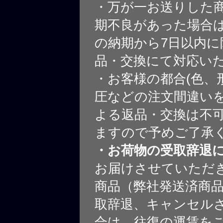
・万が一お送りした
期不良があった場合
の納期から7日以内に
品・交換にて対応い
・お客様の都合(色、
圧などの注文間違いを
よる返品・交換は不
ますので予めご了承
・お荷物の受取辞退
お届けさせていただ
商品（弊社発送済商
取辞退、キャンセル
合は、往復の運賃を