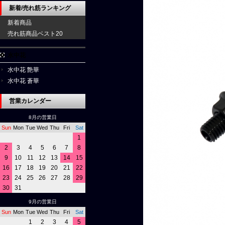
新着/売れ筋ランキング
新着商品
売れ筋商品ベスト20
水中花
水中花 艶華
水中花 蒼華
営業カレンダー
8月の営業日
Sun
Mon
Tue
Wed
Thu
Fri
Sat
1
2
3
4
5
6
7
8
9
10
11
12
13
14
15
16
17
18
19
20
21
22
23
24
25
26
27
28
29
30
31
9月の営業日
Sun
Mon
Tue
Wed
Thu
Fri
Sat
1
2
3
4
5