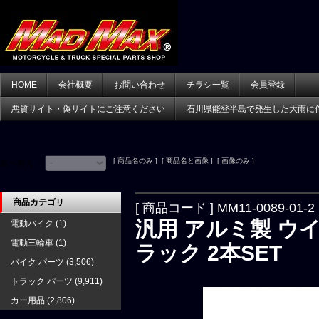
HOME
会社概要
お問い合わせ
チラシ一覧
会員登録
悪質サイト・偽サイトにご注意ください
石川県能登半島で発生した大雨に
[ 商品名のみ ] [ 商品名と画像 ] [ 画像のみ ]
並べ替え：
商品カテゴリ
[ 商品コード ] MM11-0089-01-2
汎用 アルミ製 ウイン
電動バイク
(1)
電動三輪車
(1)
ラック 2本SET
バイク パーツ
(3,506)
トラック パーツ
(9,911)
カー用品
(2,806)