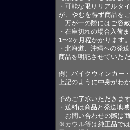
・可能な限りリアルタ
が、やむを得ず商品を
万が一の際にはご容赦
・在庫切れの場合入荷ま
1〜2ヶ月程かかります
・北海道、沖縄への発送
商品を明記させていた
例）バイクウィンカー
上記のように中身がわ
予めご了承いただきま
・送料は商品と発送地
お問い合わせの際は商
※カウル等は純正品で