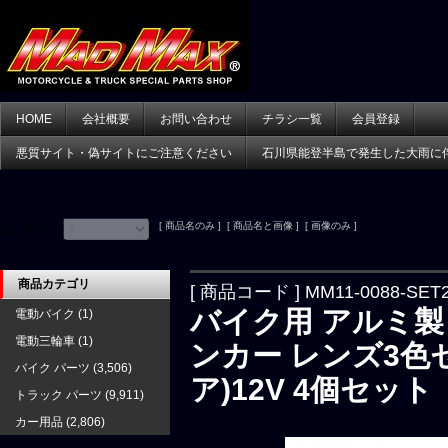
HOME
会社概要
お問い合わせ
チラシ一覧
会員登録
悪質サイト・偽サイトにご注意ください
石川県能登半島で発生した大雨に
[ 商品名のみ ] [ 商品名と画像 ] [ 画像のみ ]
並べ替え：
商品カテゴリ
[ 商品コード ] MM11-0088-SET
バイク用 アルミ製
電動バイク
(1)
電動三輪車
(1)
ンカー レンズ3色
バイク パーツ
(3,506)
ア)12V 4個セット
トラック パーツ
(9,911)
カー用品
(2,806)