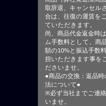
取辞退、キャンセル
合は、往復の運賃を
ていただきます。
尚、商品代金返金時
ム手数料として、商
額の10%と振込手数
担いただきます事を
ださいませ。
●商品の交換：返品時
法について●
※必ず当社までご連
いませ。