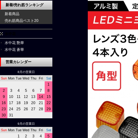
新着/売れ筋ランキング
新着商品
売れ筋商品ベスト20
水中花
水中花 艶華
水中花 蒼華
営業カレンダー
8月の営業日
Sun
Mon
Tue
Wed
Thu
Fri
Sat
1
2
3
4
5
6
7
8
9
10
11
12
13
14
15
16
17
18
19
20
21
22
23
24
25
26
27
28
29
30
31
9月の営業日
Sun
Mon
Tue
Wed
Thu
Fri
Sat
1
2
3
4
5