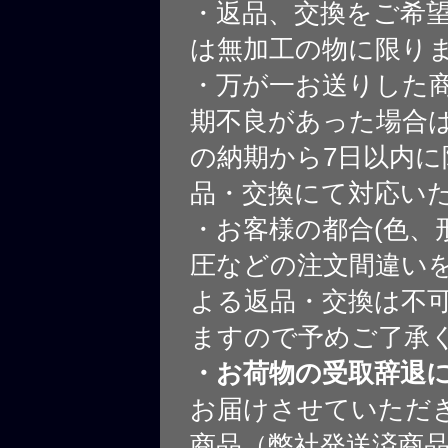
・返品、交換をご希
は無加工の物に限り
・万が一お送りした
期不良があった場合
の納期から7日以内に
品・交換にて対応い
・お客様の都合(色、
圧などの注文間違いを
よる返品・交換は不
ますので予めご了承
・お荷物の受取辞退
お届けさせていただ
商品（弊社発送済商