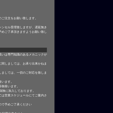
のご注文をお願い致します。
ャンセル受理致しますが、遅延無き
予めご了承頂きますようお願い致し
或いは専門知識のあるメカニックが
に関しましては、お承り出来かねま
しましては、一切のご対応を致しま
座います。
等御座います。
合保険に加入しております。
ては営業スケジュールにてご案内さ
ので予めご了承ください