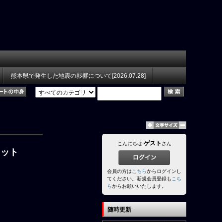
熊本県で発生した地震の影響について[2026.07.28]
ゲスト
こんにちは
さん
セット
会員の方は
こちら
からログインし
てください。新規会員登録も
こち
ら
からお願いいたします。
随時更新