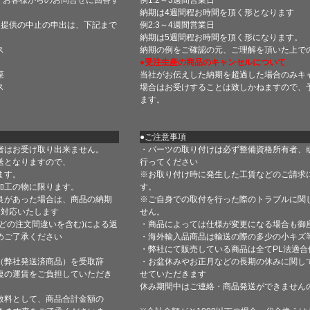
納期は4週間程お時間を頂く形となります
・提供の中止の申出は、下記まで
例2:3～4週間営業日
納期は5週間程お時間を頂く形になります。
ス
納期の例をご確認の元、ご理解を頂いた上で
●受注生産の商品のキャンセルについて
菜
当社がお伝えした納期を超過した場合のみキ
ス
場合はお受けすることは致しかねますので、
ます。
●ご注意事項
者はお受け取り出来ません。
・パーツの取り付けは必ず整備資格所有者、
送となりますので、
行ってください
ます。
※お取り付け時に発生した工賃などのご請求
加工の物に限ります。
す。
良があった場合は、商品の納期
※ご自身での取付を行った際のトラブルに関
て対応いたします
せん。
どの注文間違いを含む)による返
・商品によっては仕様が変更になる場合も御
めご了承ください
・海外輸入品商品は輸送の際の多少の小キズ
・弊社にて販売している商品は全てPL法適
（弊社発送済商品）を受取辞
・お盆休みやお正月などの長期の休みに関し
復の運賃をご負担していただき
せていただきます
休み期間中はご連絡・商品発送ができません
数料として、商品合計金額の