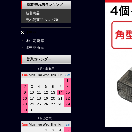
新着/売れ筋ランキング
新着商品
売れ筋商品ベスト20
水中花
水中花 艶華
水中花 蒼華
営業カレンダー
8月の営業日
Sun
Mon
Tue
Wed
Thu
Fri
Sat
1
2
3
4
5
6
7
8
9
10
11
12
13
14
15
16
17
18
19
20
21
22
23
24
25
26
27
28
29
30
31
9月の営業日
Sun
Mon
Tue
Wed
Thu
Fri
Sat
1
2
3
4
5