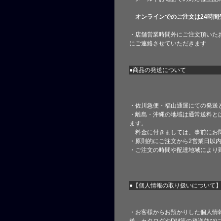
オンラインでのご注文は24時間
・店舗営業時間外にご注文頂いた
にご連絡させていただきます
●商品の発送について
・佐川急便・福山通運にての発送
・離島・沖縄の地域は通常送料と
ます。
料金に付きましては、事前にお
・原則的にご注文から2営業日以
・ご注文の時間や配達地域により
●【個人情報の取り扱いについて
・お客様からお預かりした個人情
送、カタログやDM等の発送並びに