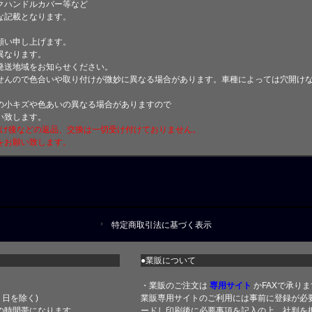
クハンドルカバー等など
な記載となります。
願い申し上げます。
異なります。
発送地域をお知らせください。
せんので色合いや取り付けが微妙に異なる場合があります。車種によっては穴開け
小キズや色あいの異なる場合がありますので
い致します。
付け後などの返品、交換は一切受け付けておりません。
をお願い致します。
特定商取引法に基づく表示
●業販について
・業販のご注文は
専用サイト
かFAXで承りま
土・日を除く)
業販専用サイトのご利用には事前に登録が必
の時間帯になります
ードし印刷後に必要事項を記入の上、社判を押