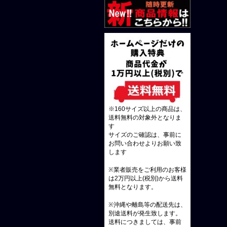
※160サイズ以上の商品は、
送料無料の対象外となりま
す
サイズのご確認は、事前に
お問い合わせよりお願い致
します
※業者販売をご利用のお客様
は2万円以上(税別)から送料
無料となります。
※沖縄や離島等の配送先は、
別途送料が発生致します。
送料につきましては、事前