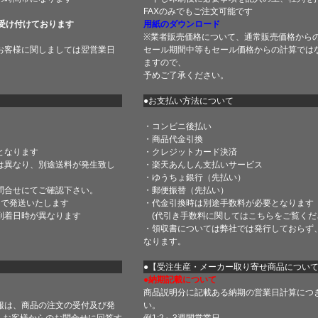
FAXのみでもご注文可能です
受け付けております
用紙のダウンロード
※業者販売価格について、通常販売価格から
お客様に関しましては翌営業日
セール期間中等もセール価格からの計算では
ますので、
予めご了承ください。
●お支払い方法について
・コンビニ後払い
・商品代金引換
となります
・クレジットカード決済
は異なり、別途送料が発生致し
・楽天あんしん支払いサービス
・ゆうちょ銀行（先払い）
問合せにてご確認下さい。
・郵便振替（先払い）
内で発送いたします
・代金引換時は別途手数料が必要となります
到着日時が異なります
(代引き手数料に関しては
こちら
をご覧くだ
・領収書については弊社では発行しておらず
なります。
】
●【受注生産・メーカー取り寄せ商品につい
●納期記載について
商品説明分に記載ある納期の営業日計算につ
報は、商品の注文の受付及び発
い。
 お客様からのお問合せに回答す
例1:2～3週間営業日