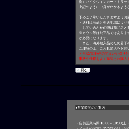
例）バイクウィンカー・トラッ
上記のように中身がわかるよう
予めご了承いただきますようお
・送料は商品と発送地域により
お問い合わせの際は商品名と
※カウル等は純正品ではありま
が必要になります。
また、海外輸入品のため若干の
ご理解の上、ご入札購入をお願
・形状/電圧/色の間違いや取り
形状や仕様をよく確認され購入
●営業時間のご案内
・店舗営業時間 10:00～18:00(
・メールやお電話での対応は上記