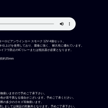
ニヨーロピアンウインカー スモーク 12V 4個セット。
キ仕上げを使用しており、腐食に強く、 耐久性に優れています。
ハイフラ防止のICリレーまたは抵抗器が必要となります。
径約35mm
が御座いますので予めご了承下さい。
べ色が若干異なる場合がございます。予めご了承ください。
の際の多少の小キズ等御座います。
関しましては保証の対象外となります。予めご了承下さい。