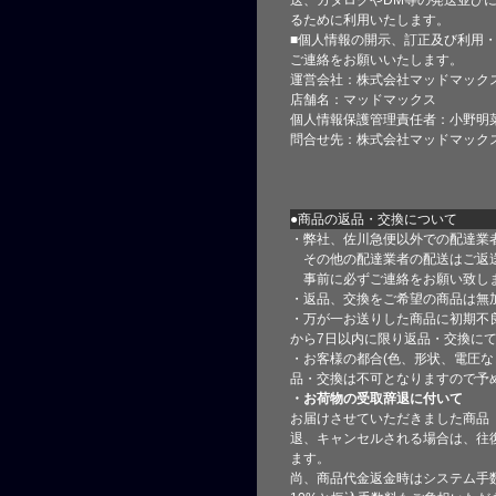
るために利用いたします。
■個人情報の開示、訂正及び利用
ご連絡をお願いいたします。
運営会社：株式会社マッドマック
店舗名：マッドマックス
個人情報保護管理責任者：小野明
問合せ先：株式会社マッドマック
●商品の返品・交換について
・弊社、佐川急便以外での配達業
その他の配達業者の配送はご返
事前に必ずご連絡をお願い致し
・返品、交換をご希望の商品は無
・万が一お送りした商品に初期不
から7日以内に限り返品・交換に
・お客様の都合(色、形状、電圧な
品・交換は不可となりますので予
・お荷物の受取辞退に付いて
お届けさせていただきました商品
退、キャンセルされる場合は、往
ます。
尚、商品代金返金時はシステム手