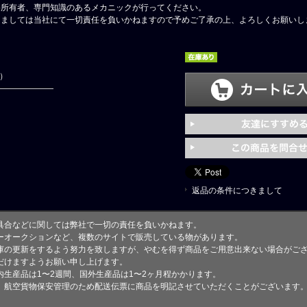
格所有者、専門知識のあるメカニックが行ってください。
しましては当社にて一切責任を負いかねますので予めご了承の上、よろしくお願いし
円）
返品の条件につきまして
具合などに関しては弊社で一切の責任を負いかねます。
ーオークションなど、複数のサイトで販売している物があります。
庫の更新をするよう努力を致しますが、やむを得ず商品をご用意出来ない場合がご
けますようお願い申し上げます。
生産品は1〜2週間、国外生産品は1〜2ヶ月程かかります。
、航空貨物保安管理のため配送伝票に商品を明記させていただくことがございます