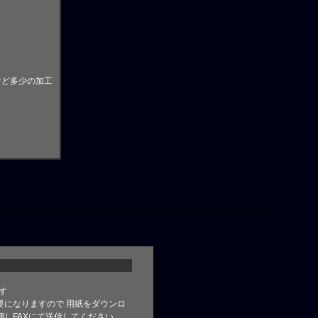
など多少の加工
す
要になりますので 用紙をダウンロ
しFAXにて送信してください