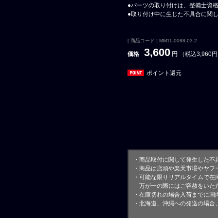
●パーツの取り付けは、整備士資
●取り付け中に生じた不具合に関
[ 商品コード ] MM11-0088-03-2
3,600
価格
円
（税込3,960
ポイント還元
・商品取付に関して発生した不
・商品は店頭や楽天市場やヤフ
・可能な限りリアルタイムで在
万が一の際にはご容赦をいただ
・在庫切れの場合入荷までに国内
・北海道、沖縄への発送の場合