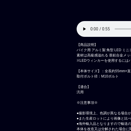
【商品説明】
バイク用 アルミ製 角型 LED ミ
素材は高級感溢れる 亜鉛合金メッ
※LEDウィンカーを使用するには
【本体サイズ】：全長約55mm×直
取付ボルト径：M10ボルト
【適合】
汎用
※注意事項※
●撮影環境上、色調が異なる場合
●また生産ロットにより画像と比
●海外輸入品となりますので輸送
本体を改造又は分解された場合に