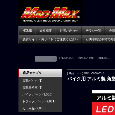
HOME
会社概要
お問い合わせ
チラシ一覧
会員
悪質サイト・偽サイトにご注意ください
石川県能登半島で発
[ 商品名のみ ] [ 商品名と画像 ] [ 画像のみ ]
並べ替え：
商品カテゴリ
[ 商品コード ] MM11-0088-03-2
バイク用 アルミ製 角型
電動バイク
(1)
電動三輪車
(1)
バイク パーツ
(3,506)
トラック パーツ
(9,911)
カー用品
(2,806)