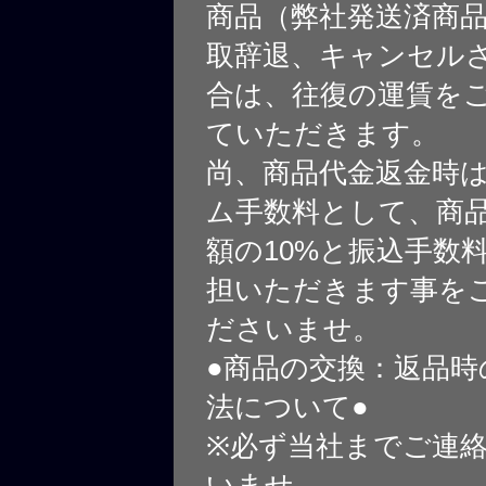
商品（弊社発送済商
取辞退、キャンセル
合は、往復の運賃を
ていただきます。
尚、商品代金返金時
ム手数料として、商
額の10%と振込手数
担いただきます事を
ださいませ。
●商品の交換：返品時
法について●
※必ず当社までご連
いませ。