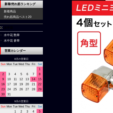
新着/売れ筋ランキング
新着商品
売れ筋商品ベスト20
水中花
水中花 艶華
水中花 蒼華
営業カレンダー
8月の営業日
Sun
Mon
Tue
Wed
Thu
Fri
Sat
1
2
3
4
5
6
7
8
9
10
11
12
13
14
15
16
17
18
19
20
21
22
23
24
25
26
27
28
29
30
31
9月の営業日
Sun
Mon
Tue
Wed
Thu
Fri
Sat
1
2
3
4
5