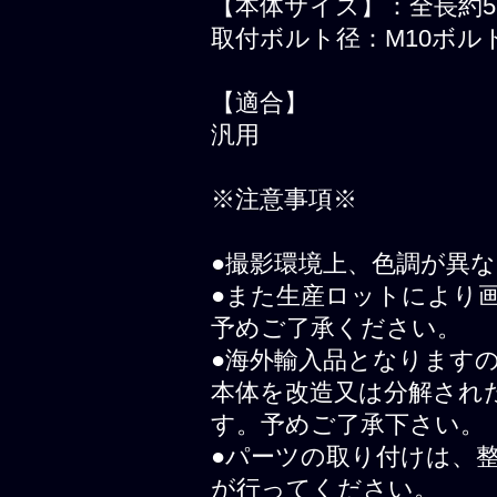
【本体サイズ】：全長約55
取付ボルト径：M10ボル
【適合】
汎用
※注意事項※
●撮影環境上、色調が異
●また生産ロットにより
予めご了承ください。
●海外輸入品となります
本体を改造又は分解され
す。予めご了承下さい。
●パーツの取り付けは、
が行ってください。