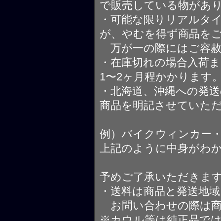
で販売している物があ
・可能な限りリアルタ
が、やむを得ず商品を
万が一の際にはご容赦
・在庫切れの場合入荷ま
1〜2ヶ月程かかります
・北海道、沖縄への発送
商品を明記させていた
例）バイクウィンカー
上記のように中身がわ
予めご了承いただきま
・送料は商品と発送地
お問い合わせの際は商
※カウル等は純正品で