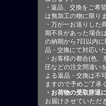
・返品、交換をご希
は無加工の物に限り
・万が一お送りした
期不良があった場合
の納期から7日以内に
品・交換にて対応い
・お客様の都合(色、
圧などの注文間違いを
よる返品・交換は不
ますので予めご了承
・お荷物の受取辞退
お届けさせていただ