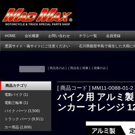
HOME
会社概要
お問い合わせ
チラシ一覧
会員登録
悪質サイト・偽サイトにご注意ください
石川県能登半島で発生した大雨に
[ 商品名のみ ] [ 商品名と画像 ] [ 画像のみ ]
並べ替え：
商品カテゴリ
[ 商品コード ] MM11-0088-01-2
バイク用 アルミ製
電動バイク
(1)
電動三輪車
(1)
ンカー オレンジ 1
バイク パーツ
(3,506)
トラック パーツ
(9,911)
カー用品
(2,806)