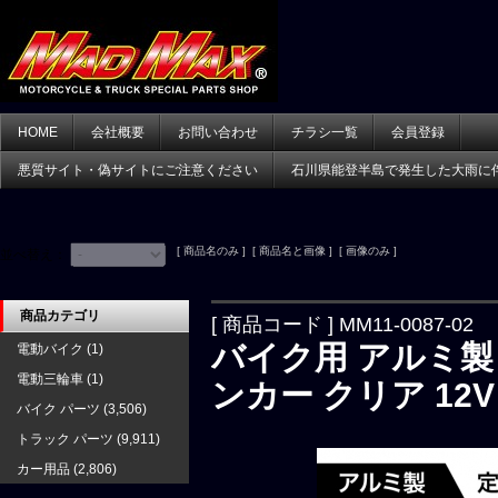
HOME
会社概要
お問い合わせ
チラシ一覧
会員登録
悪質サイト・偽サイトにご注意ください
石川県能登半島で発生した大雨に
[ 商品名のみ ] [ 商品名と画像 ] [ 画像のみ ]
並べ替え：
商品カテゴリ
[ 商品コード ] MM11-0087-02
バイク用 アルミ製
電動バイク
(1)
電動三輪車
(1)
ンカー クリア 12
バイク パーツ
(3,506)
トラック パーツ
(9,911)
カー用品
(2,806)