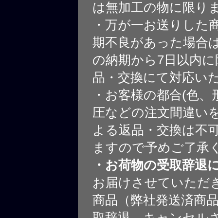
は無加工の物に限り
・万が一お送りした
期不良があった場合
の納期から7日以内に
品・交換にて対応い
・お客様の都合(色、
圧などの注文間違いを
よる返品・交換は不
ますので予めご了承
・お荷物の受取辞退
お届けさせていただ
商品（弊社発送済商
取辞退、キャンセル