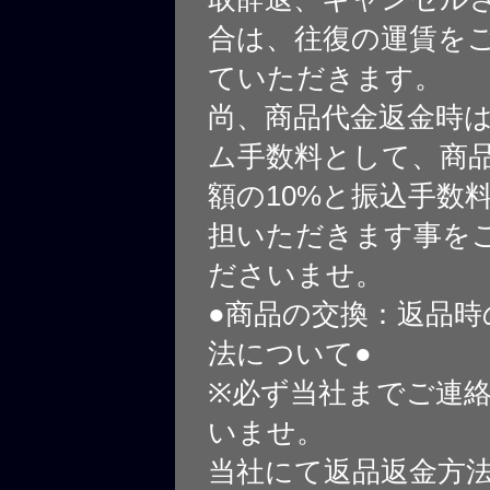
合は、往復の運賃を
ていただきます。
尚、商品代金返金時
ム手数料として、商
額の10%と振込手数
担いただきます事を
ださいませ。
●商品の交換：返品時
法について●
※必ず当社までご連
いませ。
当社にて返品返金方