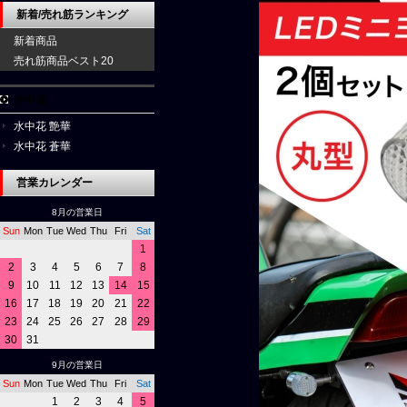
新着/売れ筋ランキング
新着商品
売れ筋商品ベスト20
水中花
水中花 艶華
水中花 蒼華
営業カレンダー
8月の営業日
Sun
Mon
Tue
Wed
Thu
Fri
Sat
1
2
3
4
5
6
7
8
9
10
11
12
13
14
15
16
17
18
19
20
21
22
23
24
25
26
27
28
29
30
31
9月の営業日
Sun
Mon
Tue
Wed
Thu
Fri
Sat
1
2
3
4
5