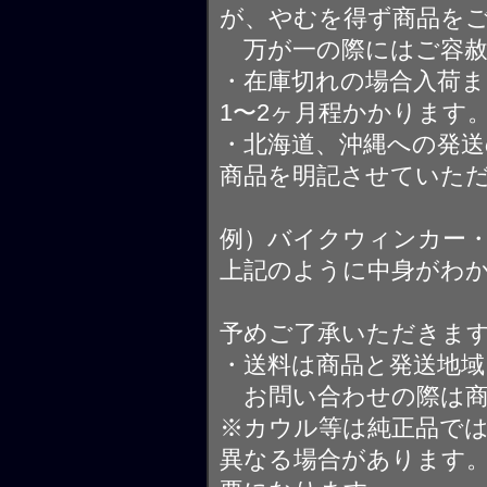
が、やむを得ず商品を
万が一の際にはご容赦
・在庫切れの場合入荷ま
1〜2ヶ月程かかります
・北海道、沖縄への発送
商品を明記させていた
例）バイクウィンカー
上記のように中身がわ
予めご了承いただきま
・送料は商品と発送地
お問い合わせの際は商
※カウル等は純正品で
異なる場合があります