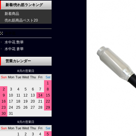
新着/売れ筋ランキング
新着商品
売れ筋商品ベスト20
水中花
水中花 艶華
水中花 蒼華
営業カレンダー
8月の営業日
Sun
Mon
Tue
Wed
Thu
Fri
Sat
1
2
3
4
5
6
7
8
9
10
11
12
13
14
15
16
17
18
19
20
21
22
23
24
25
26
27
28
29
30
31
9月の営業日
Sun
Mon
Tue
Wed
Thu
Fri
Sat
1
2
3
4
5