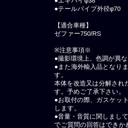
●エキパイφ38
●テールパイプ外径φ70
【適合車種】
ゼファー750/RS
※注意事項※
●撮影環境上、色調が異
●また海外輸入品となり
す。
本体を改造又は分解され
す。予めご了承下さい。
●お取付の際、ガスケッ
します。
●音量・音質に関しまし
でご質問の回答はできか