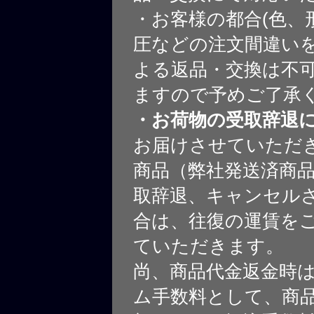
・お客様の都合(色、
圧などの注文間違いを
よる返品・交換は不
ますので予めご了承
・お荷物の受取辞退
お届けさせていただ
商品（弊社発送済商
取辞退、キャンセル
合は、往復の運賃を
ていただきます。
尚、商品代金返金時
ム手数料として、商