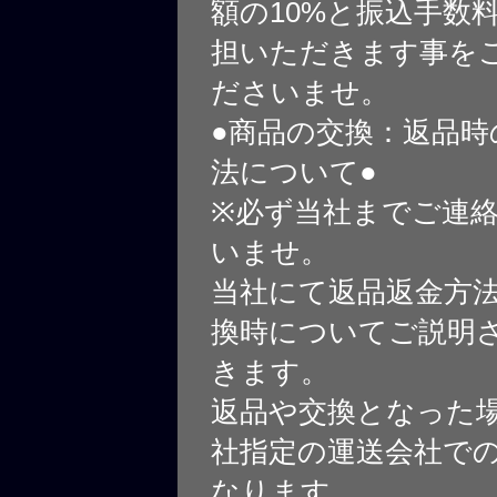
額の10%と振込手数
担いただきます事を
ださいませ。
●商品の交換：返品時
法について●
※必ず当社までご連
いませ。
当社にて返品返金方
換時についてご説明
きます。
返品や交換となった
社指定の運送会社で
なります。