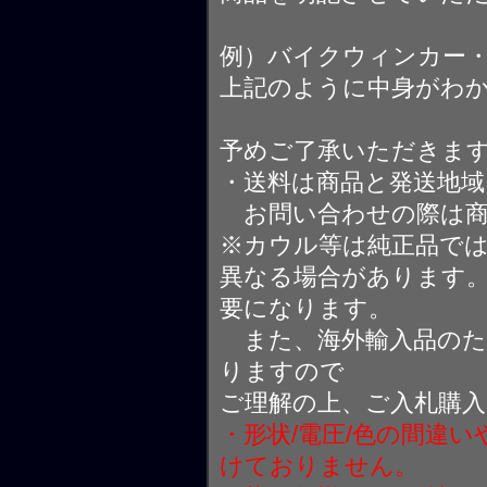
例）バイクウィンカー
上記のように中身がわ
予めご了承いただきま
・送料は商品と発送地
お問い合わせの際は商
※カウル等は純正品で
異なる場合があります
要になります。
また、海外輸入品のた
りますので
ご理解の上、ご入札購
・形状/電圧/色の間違
けておりません。