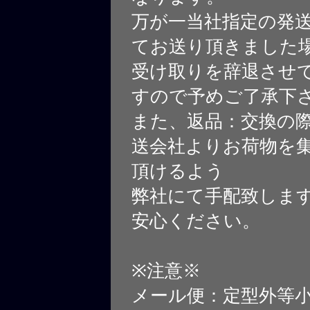
万が一当社指定の発
てお送り頂きました
受け取りを辞退させ
すので予めご了承下
また、返品：交換の
送会社よりお荷物を
頂けるよう
弊社にて手配致しま
安心ください。
※注意※
メール便：定型外等