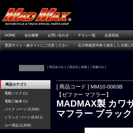
HOME
会社概要
お問い合わせ
チラシ一覧
会員登録
悪質サイト・偽サイトにご注意ください
石川県能登半島で発生した大雨に
[ 商品名のみ ] [ 商品名と画像 ] [ 画像のみ ]
並べ替え：
商品カテゴリ
[ 商品コード ] MM10-0063B
電動バイク
(1)
【ゼファー マフラー】
MADMAX製 カワ
電動三輪車
(1)
バイク パーツ
(3,506)
マフラー ブラック
トラック パーツ
(9,911)
カー用品
(2,806)