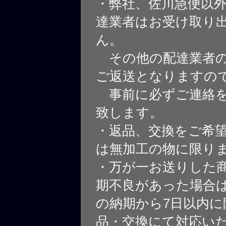
・弊社、佐川急便以
達業者はお受け取り
ん。
その他の配達業者の
ご返送となりますの
事前に必ずご連絡を
致します。
・返品、交換をご希
は無加工の物に限り
・万が一お送りした
期不良があった場合
の納期から7日以内に
品・交換にて対応い