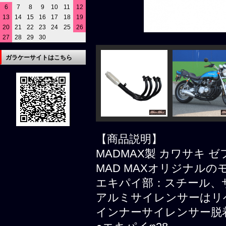
6
7
8
9
10
11
12
13
14
15
16
17
18
19
20
21
22
23
24
25
26
27
28
29
30
ガラケーサイトはこちら
【商品説明】
MADMAX製 カワサキ ゼ
MAD MAXオリジナルの
エキパイ部：スチール、
アルミサイレンサーはリ
インナーサイレンサー脱