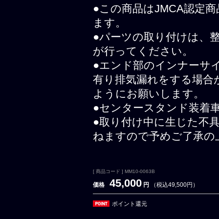
●この商品はJMCA認定
ます。
●パーツの取り付けは、
が行ってください。
●エンド部のインナーサ
有り排気漏れをする場合
ようにお願いします。
●センタースタンド装着
●取り付け中に生じた不
ねますので予めご了承の
[ 商品コード ] MM10-0063B
45,000
価格
円
（税込49,500円）
ポイント還元