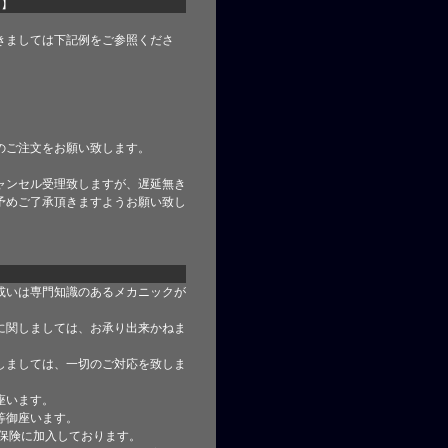
て】
きましては下記例をご参照くださ
のご注文をお願い致します。
ャンセル受理致しますが、遅延無き
予めご了承頂きますようお願い致し
或いは専門知識のあるメカニックが
に関しましては、お承り出来かねま
しましては、一切のご対応を致しま
座います。
等御座います。
合保険に加入しております。