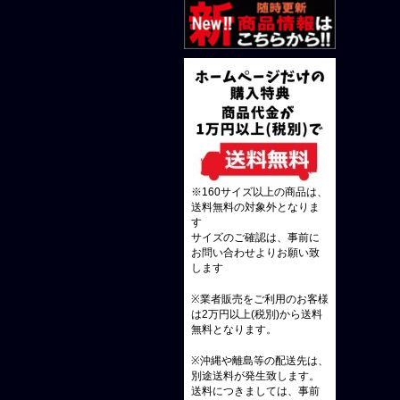
※160サイズ以上の商品は、
送料無料の対象外となりま
す
サイズのご確認は、事前に
お問い合わせよりお願い致
します
※業者販売をご利用のお客様
は2万円以上(税別)から送料
無料となります。
※沖縄や離島等の配送先は、
別途送料が発生致します。
送料につきましては、事前