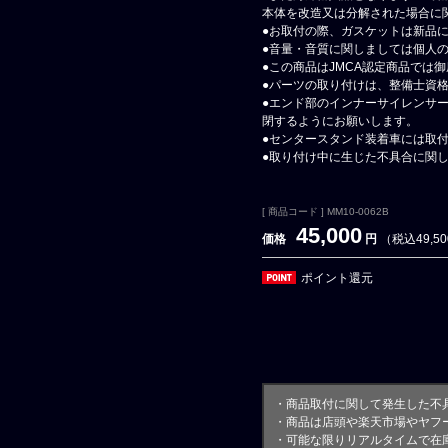
本体を改造又は分解された場合に
●お取付の際、ガスケットは新品
●音量・音質に関しましては個人
●この商品はJMCA認定商品では
●パーツの取り付けは、整備士資
●エンド部のインナーサイレンサ
閉するようにお願いします。
●センタースタンド装着車には取
●取り付け中に生じた不具合に関
[ 商品コード ] MM10-0062B
45,000
価格
円
（税込49,5
ポイント還元
・商品取付に関して発生した不
・商品は店頭や楽天市場やヤフ
・可能な限りリアルタイムで在