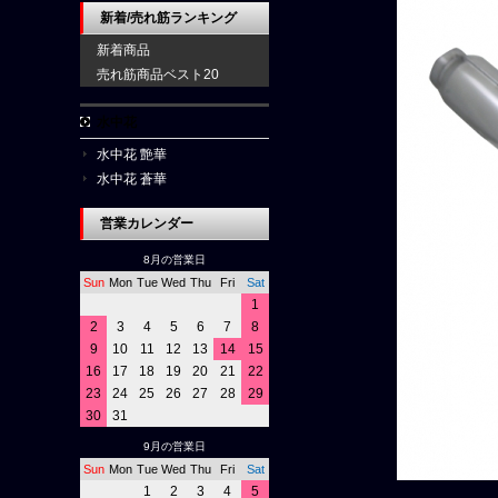
新着/売れ筋ランキング
新着商品
売れ筋商品ベスト20
水中花
水中花 艶華
水中花 蒼華
営業カレンダー
8月の営業日
Sun
Mon
Tue
Wed
Thu
Fri
Sat
1
2
3
4
5
6
7
8
9
10
11
12
13
14
15
16
17
18
19
20
21
22
23
24
25
26
27
28
29
30
31
9月の営業日
Sun
Mon
Tue
Wed
Thu
Fri
Sat
1
2
3
4
5