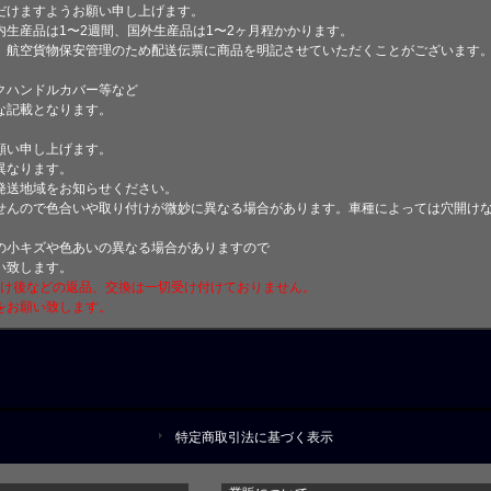
けますようお願い申し上げます。
生産品は1〜2週間、国外生産品は1〜2ヶ月程かかります。
、航空貨物保安管理のため配送伝票に商品を明記させていただくことがございます
クハンドルカバー等など
な記載となります。
願い申し上げます。
異なります。
発送地域をお知らせください。
せんので色合いや取り付けが微妙に異なる場合があります。車種によっては穴開け
小キズや色あいの異なる場合がありますので
い致します。
付け後などの返品、交換は一切受け付けておりません。
をお願い致します。
特定商取引法に基づく表示