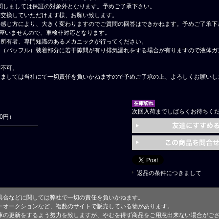
関しましては保証の対象外となります。予めご了承下さい。
に交換していただけます様、お願い致します。
の感じ方により、大きく変わりますのでご質問の回答はできかねます。予めご了承下
御座いませんので、車検非対応となります。
格所有者、専門知識のあるメカニックが行ってください。
ー（バッフル）装着部分に若干隙間が有り排気漏れをする場合が有りますので液体ガ
付不可。
しましては当社にて一切責任を負いかねますので予めご了承の上、よろしくお願いし
次回入荷までしばらくお待ちく
00円）
返品の条件につきまして
具合などに関しては弊社で一切の責任を負いかねます。
ーオークションなど、複数のサイトで販売している物があります。
庫の更新をするよう努力を致しますが、やむを得ず商品をご用意出来ない場合がご