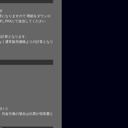
す
要になりますので 用紙をダウンロ
しFAXにて送信してください
の計算となります。
なく通常販売価格よりの計算となり
さい)
、代金引換の場合は伝票が領収書と