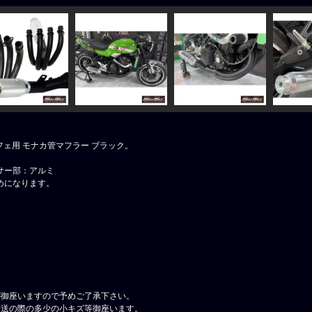
/カフェ用 モナカ管マフラー ブラック。
！
サー部：アルミ
めになります。
が御座いますので予めご了承下さい。
輸送の際の多少の小キズ等御座います。