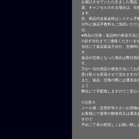
お届けさせていただきました商品
退、キャンセルされる場合は、往
ます。
尚、商品代金返金時はシステム手
10%と振込手数料もご負担いただ
せ。
●商品の交換：返品時の発送方法に
※必ず当社までご連絡くださいま
当社にて返品返金方法や、交換時
す。
返品や交換となった場合は弊社指
す。
万が一当社指定の発送方法にてお
受け取りを辞退させて頂きますの
また、返品：交換の際には運送会
よう
弊社にて手配致しますのでご安心
※注意※
メール便：定型外等小さいお荷物
お客様にて最寄の郵便局又は運送
すので
予めご了承の程宜しくお願い致し