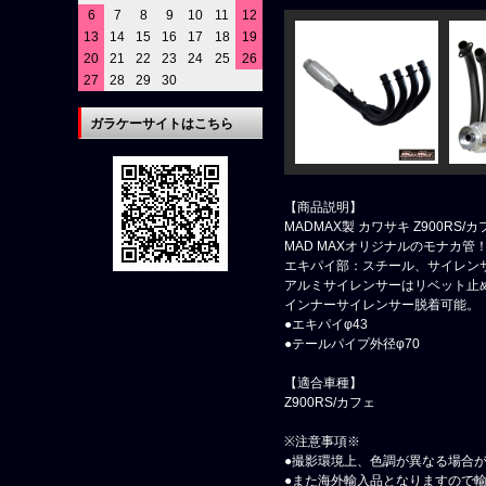
6
7
8
9
10
11
12
13
14
15
16
17
18
19
20
21
22
23
24
25
26
27
28
29
30
ガラケーサイトはこちら
【商品説明】
MADMAX製 カワサキ Z900RS
MAD MAXオリジナルのモナカ管
エキパイ部：スチール、サイレン
アルミサイレンサーはリベット止
インナーサイレンサー脱着可能。
●エキパイφ43
●テールパイプ外径φ70
【適合車種】
Z900RS/カフェ
※注意事項※
●撮影環境上、色調が異なる場合
●また海外輸入品となりますので