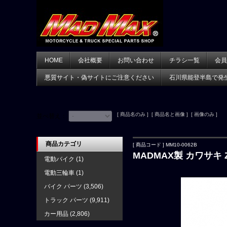
HOME
会社概要
お問い合わせ
チラシ一覧
会員
悪質サイト・偽サイトにご注意ください
石川県能登半島で発
[ 商品名のみ ] [ 商品名と画像 ] [ 画像のみ ]
並べ替え：
商品カテゴリ
[ 商品コード ] MM10-0062B
MADMAX製 カワサキ
電動バイク
(1)
電動三輪車
(1)
バイク パーツ
(3,506)
トラック パーツ
(9,911)
カー用品
(2,806)