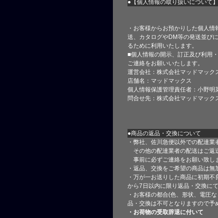
●【個人情報の取り扱いについて
・お客様からお預かりした個人情
送、カタログやDM等の発送並びに
るために利用いたします。
■個人情報の開示、訂正及び利用
ご連絡をお願いいたします。
運営会社：株式会社マッドマック
店舗名：マッドマックス
個人情報保護管理責任者：小野明
問合せ先：株式会社マッドマック
●商品の返品・交換について
・弊社、佐川急便以外での配達業
その他の配達業者の配送はご返
事前に必ずご連絡をお願い致し
・返品、交換をご希望の商品は無
・万が一お送りした商品に初期不
から7日以内に限り返品・交換に
・お客様の都合(色、形状、電圧な
品・交換は不可となりますので予
・お荷物の受取辞退に付いて