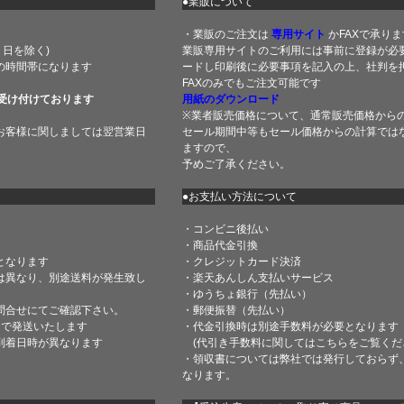
●業販について
・業販のご注文は
専用サイト
かFAXで承りま
土・日を除く)
業販専用サイトのご利用には事前に登録が必
の時間帯になります
ードし印刷後に必要事項を記入の上、社判を押
FAXのみでもご注文可能です
受け付けております
用紙のダウンロード
※業者販売価格について、通常販売価格から
お客様に関しましては翌営業日
セール期間中等もセール価格からの計算では
ますので、
予めご了承ください。
●お支払い方法について
・コンビニ後払い
・商品代金引換
となります
・クレジットカード決済
は異なり、別途送料が発生致し
・楽天あんしん支払いサービス
・ゆうちょ銀行（先払い）
問合せにてご確認下さい。
・郵便振替（先払い）
内で発送いたします
・代金引換時は別途手数料が必要となります
到着日時が異なります
(代引き手数料に関しては
こちら
をご覧くだ
・領収書については弊社では発行しておらず
なります。