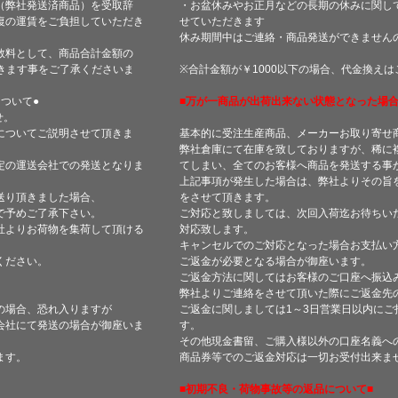
（弊社発送済商品）を受取辞
・お盆休みやお正月などの長期の休みに関し
復の運賃をご負担していただき
せていただきます
休み期間中はご連絡・商品発送ができません
数料として、商品合計金額の
きます事をご了承くださいま
※合計金額が￥1000以下の場合、代金換え
ついて●
■万が一商品が出荷出来ない状態となった場合
せ。
についてご説明させて頂きま
基本的に受注生産商品、メーカーお取り寄せ
弊社倉庫にて在庫を致しておりますが、稀に
定の運送会社での発送となりま
てしまい、全てのお客様へ商品を発送する事
上記事項が発生した場合は、弊社よりその旨
送り頂きました場合、
をさせて頂きます。
で予めご了承下さい。
ご対応と致しましては、次回入荷迄お待ちい
社よりお荷物を集荷して頂ける
対応致します。
キャンセルでのご対応となった場合お支払い
ください。
ご返金が必要となる場合が御座います。
ご返金方法に関してはお客様のご口座へ振込
弊社よりご連絡をさせて頂いた際にご返金先
の場合、恐れ入りますが
ご返金に関しましては1～3日営業日以内にご
会社にて発送の場合が御座いま
す。
その他現金書留、ご購入様以外の口座名義へ
ます。
商品券等でのご返金対応は一切お受付出来ま
■初期不良・荷物事故等の返品について■