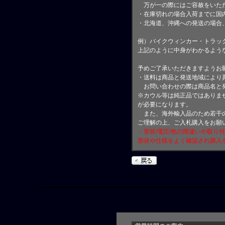
万が一の際にはご容赦をいただ
・在庫切れの場合入荷までに国内
・北海道、沖縄への発送の場合
例）バイクウィンカー・トラッ
上記のように中身がわかるよう
予めご了承いただきますようお
・送料は商品と発送地域により
お問い合わせの際は商品名と
※カウル等は純正品ではありま
が必要になります。
また、海外輸入品のため若干の
ご理解の上、ご入札購入をお願
・形状/電圧/色の間違いや取り
形状や仕様をよく確認され購入