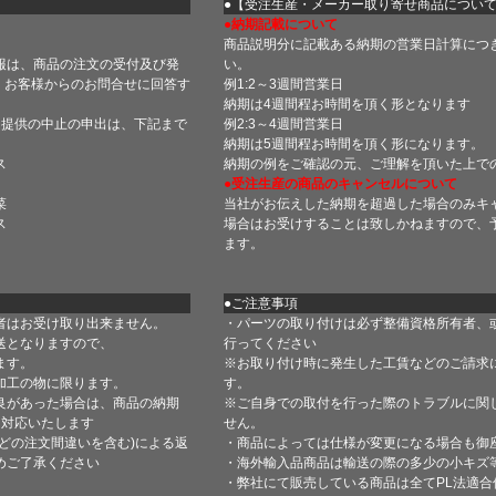
】
●【受注生産・メーカー取り寄せ商品につい
●納期記載について
商品説明分に記載ある納期の営業日計算につ
報は、商品の注文の受付及び発
い。
 お客様からのお問合せに回答す
例1:2～3週間営業日
納期は4週間程お時間を頂く形となります
・提供の中止の申出は、下記まで
例2:3～4週間営業日
納期は5週間程お時間を頂く形になります。
ス
納期の例をご確認の元、ご理解を頂いた上で
●受注生産の商品のキャンセルについて
菜
当社がお伝えした納期を超過した場合のみキ
ス
場合はお受けすることは致しかねますので、
ます。
●ご注意事項
者はお受け取り出来ません。
・パーツの取り付けは必ず整備資格所有者、
送となりますので、
行ってください
ます。
※お取り付け時に発生した工賃などのご請求
加工の物に限ります。
す。
良があった場合は、商品の納期
※ご自身での取付を行った際のトラブルに関
て対応いたします
せん。
どの注文間違いを含む)による返
・商品によっては仕様が変更になる場合も御
めご了承ください
・海外輸入品商品は輸送の際の多少の小キズ
・弊社にて販売している商品は全てPL法適