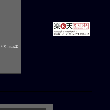
。
など多少の加工