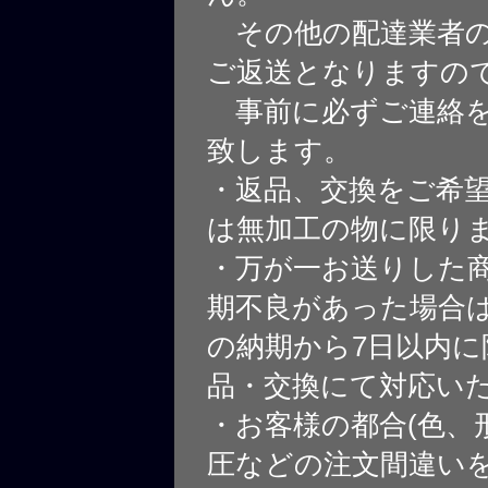
その他の配達業者の
ご返送となりますの
事前に必ずご連絡を
致します。
・返品、交換をご希
は無加工の物に限り
・万が一お送りした
期不良があった場合
の納期から7日以内に
品・交換にて対応い
・お客様の都合(色、
圧などの注文間違いを