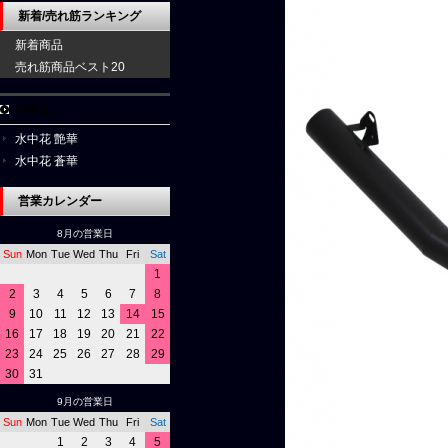
新着/売れ筋ランキング
新着商品
売れ筋商品ベスト20
水中花
水中花 艶華
水中花 蒼華
営業カレンダー
8月の営業日
Sun
Mon
Tue
Wed
Thu
Fri
Sat
1
2
3
4
5
6
7
8
9
10
11
12
13
14
15
16
17
18
19
20
21
22
23
24
25
26
27
28
29
30
31
9月の営業日
Sun
Mon
Tue
Wed
Thu
Fri
Sat
1
2
3
4
5