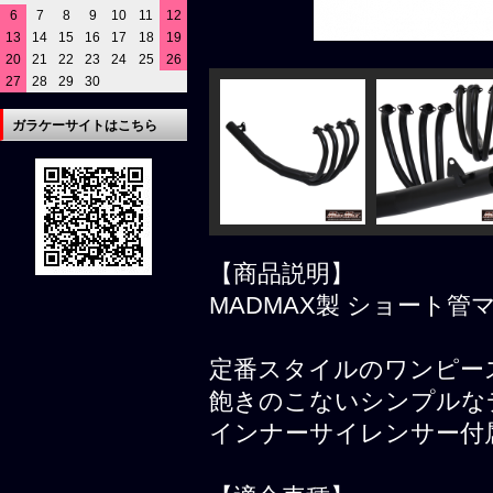
6
7
8
9
10
11
12
13
14
15
16
17
18
19
20
21
22
23
24
25
26
27
28
29
30
ガラケーサイトはこちら
【商品説明】
MADMAX製 ショート管マ
定番スタイルのワンピー
飽きのこないシンプルな
インナーサイレンサー付属