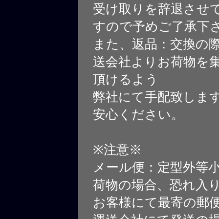
受け取りを辞退させ
すので予めご了承下
また、返品：交換の
送会社よりお荷物を
頂けるよう
弊社にて手配致しま
安心ください。
※注意※
メール便：定型外等
荷物の場合、恐れ入
お客様にて最寄の郵