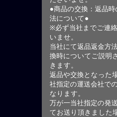
●商品の交換：返品時
法について●
※必ず当社までご連
いませ。
当社にて返品返金方
換時についてご説明
きます。
返品や交換となった
社指定の運送会社で
なります。
万が一当社指定の発
てお送り頂きました