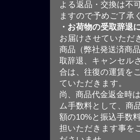
よる返品・交換は不
ますので予めご了承
・お荷物の受取辞退
お届けさせていただ
商品（弊社発送済商
取辞退、キャンセル
合は、往復の運賃を
ていただきます。
尚、商品代金返金時
ム手数料として、商
額の10%と振込手数
担いただきます事を
ださいませ。