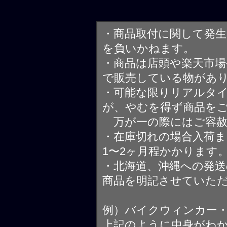
・商品取付に関して発
を負いかねます。
・商品は店頭や楽天市
で販売している物があ
・可能な限りリアルタ
が、やむを得ず商品を
万が一の際にはご容赦
・在庫切れの場合入荷ま
1〜2ヶ月程かかります
・北海道、沖縄への発送
商品を明記させていた
例）バイクウィンカー
上記のように中身がわ