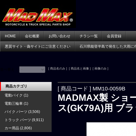
HOME
会社概要
お問い合わせ
チラシ一覧
会員登録
悪質サイト・偽サイトにご注意ください
石川県能登半島で発生した大雨に
[ 商品名のみ ] [ 商品名と画像 ] [ 画像のみ ]
並べ替え：
商品カテゴリ
[ 商品コード ] MM10-0059B
MADMAX製 ショ
電動バイク
(1)
電動三輪車
(1)
ス(GK79A)用 ブ
バイク パーツ
(3,506)
トラック パーツ
(9,911)
カー用品
(2,806)