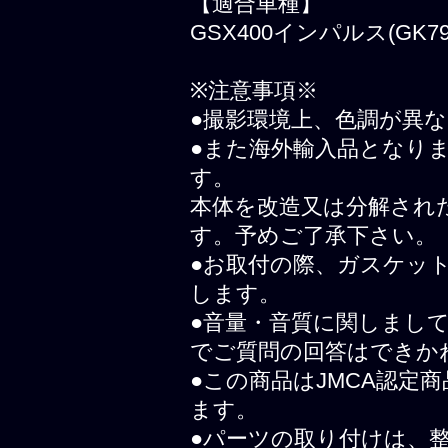
【適合車種】
GSX400インパルス(GK79
※注意事項※
●撮影環境上、色調が異
●また海外輸入品となり
す。
本体を改造又は分解され
す。予めご了承下さい。
●お取付の際、ガスケッ
します。
●音量・音質に関しまし
でご質問の回答はできか
●この商品はJMCA認定
ます。
●パーツの取り付けは、