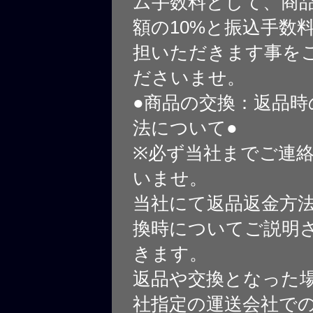
ム手数料として、商
額の10%と振込手数
担いただきます事を
ださいませ。
●商品の交換：返品時
法について●
※必ず当社までご連
いませ。
当社にて返品返金方
換時についてご説明
きます。
返品や交換となった
社指定の運送会社で