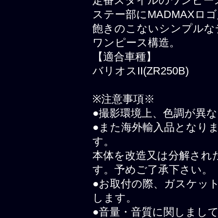
定番スタイルのワンピー
ステー部にMADMAXロ
飽きのこないシンプルな
ワンピース構造。
【適合車種】
バリオスII(ZR250B)
※注意事項※
●撮影環境上、色調が異
●また海外輸入品となり
す。
本体を改造又は分解され
す。予めご了承下さい。
●お取付の際、ガスケッ
します。
●音量・音質に関しまし