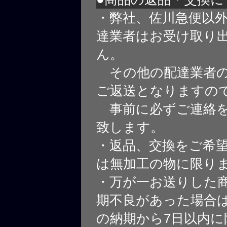
・弊社、佐川急便以
達業者はお受け取り
ん。
その他の配達業者の
ご返送となりますの
事前に必ずご連絡を
致します。
・返品、交換をご希
は無加工の物に限り
・万が一お送りした
期不良があった場合
の納期から7日以内に