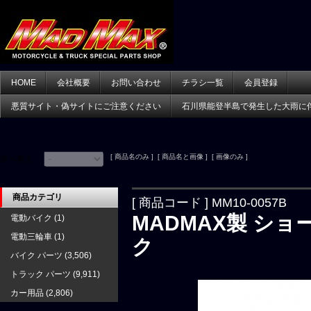
HOME
会社概要
お問い合わせ
チラシ一覧
会員登録
悪質サイト・偽サイトにご注意ください
石川県能登半島で発生した大雨に
[ 商品名のみ ] [ 商品名と画像 ] [ 画像のみ ]
並べ替え：
商品カテゴリ
[ 商品コード ] MM10-0057B
MADMAX製 ショ
電動バイク
(1)
電動三輪車
(1)
ク
バイク パーツ
(3,506)
トラック パーツ
(9,911)
カー用品
(2,806)