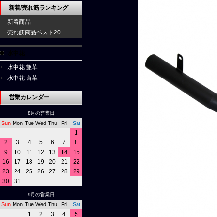
新着/売れ筋ランキング
新着商品
売れ筋商品ベスト20
水中花
水中花 艶華
水中花 蒼華
営業カレンダー
8月の営業日
Sun
Mon
Tue
Wed
Thu
Fri
Sat
1
2
3
4
5
6
7
8
9
10
11
12
13
14
15
16
17
18
19
20
21
22
23
24
25
26
27
28
29
30
31
9月の営業日
Sun
Mon
Tue
Wed
Thu
Fri
Sat
1
2
3
4
5