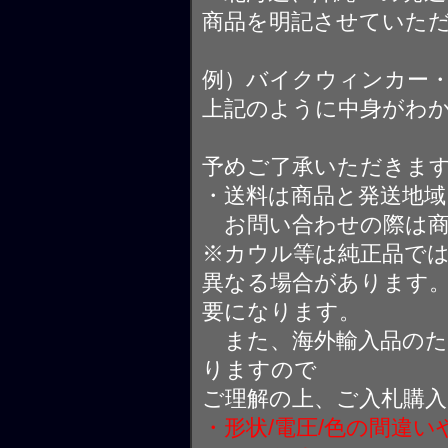
商品を明記させていた
例）バイクウィンカー
上記のように中身がわ
予めご了承いただきま
・送料は商品と発送地
お問い合わせの際は商
※カウル等は純正品で
異なる場合があります
要になります。
また、海外輸入品のた
りますので
ご理解の上、ご入札購
・形状/電圧/色の間違