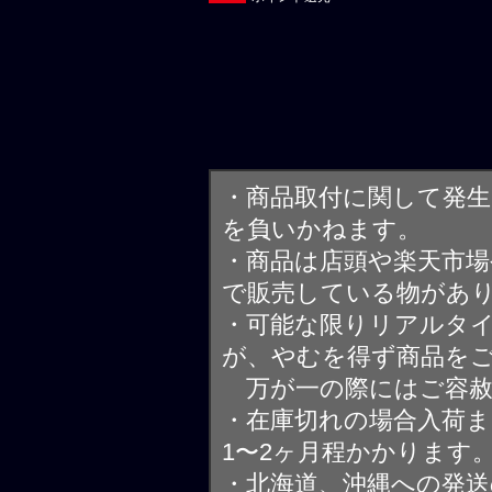
・商品取付に関して発
を負いかねます。
・商品は店頭や楽天市
で販売している物があ
・可能な限りリアルタ
が、やむを得ず商品を
万が一の際にはご容赦
・在庫切れの場合入荷ま
1〜2ヶ月程かかります
・北海道、沖縄への発送