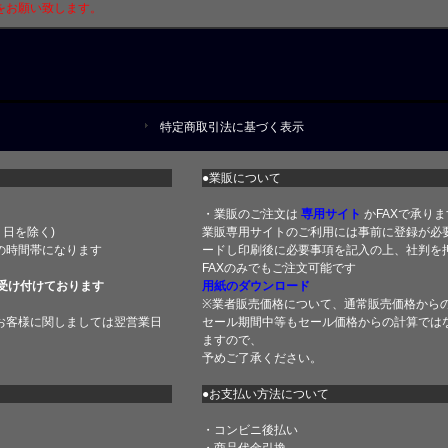
をお願い致します。
特定商取引法に基づく表示
●業販について
・業販のご注文は
専用サイト
かFAXで承りま
土・日を除く)
業販専用サイトのご利用には事前に登録が必
の時間帯になります
ードし印刷後に必要事項を記入の上、社判を押
FAXのみでもご注文可能です
受け付けております
用紙のダウンロード
※業者販売価格について、通常販売価格から
お客様に関しましては翌営業日
セール期間中等もセール価格からの計算では
ますので、
予めご了承ください。
●お支払い方法について
・コンビニ後払い
・商品代金引換