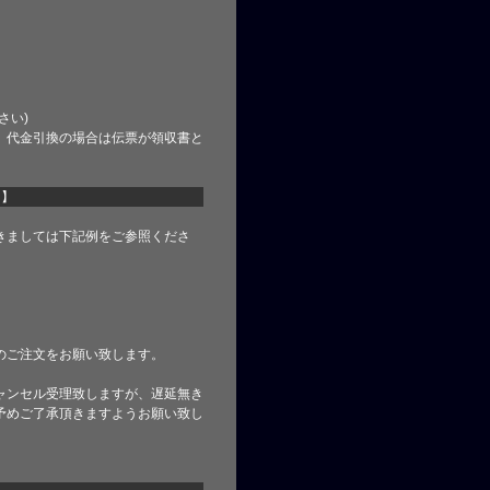
さい)
、代金引換の場合は伝票が領収書と
て】
きましては下記例をご参照くださ
のご注文をお願い致します。
ャンセル受理致しますが、遅延無き
予めご了承頂きますようお願い致し