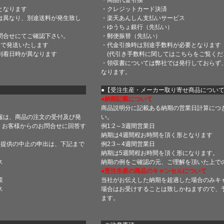
となります
・クレジットカード決済
は異なり、別途送料が発生致し
・楽天あんしん支払いサービス
・ゆうちょ銀行（先払い）
問合せにてご確認下さい。
・郵便振替（先払い）
内で発送いたします
・代金引換時は別途手数料が必要となります
到着日時が異なります
(代引き手数料に関しては
こちら
をご覧くだ
・領収書については弊社では発行しておらず
なります。
】
●【受注生産・メーカー取り寄せ商品につい
●納期記載について
商品説明分に記載ある納期の営業日計算につ
報は、商品の注文の受付及び発
い。
 お客様からのお問合せに回答す
例1:2～3週間営業日
納期は4週間程お時間を頂く形となります
・提供の中止の申出は、下記まで
例2:3～4週間営業日
納期は5週間程お時間を頂く形になります。
ス
納期の例をご確認の元、ご理解を頂いた上で
●受注生産の商品のキャンセルについて
菜
当社がお伝えした納期を超過した場合のみキ
ス
場合はお受けすることは致しかねますので、
ます。