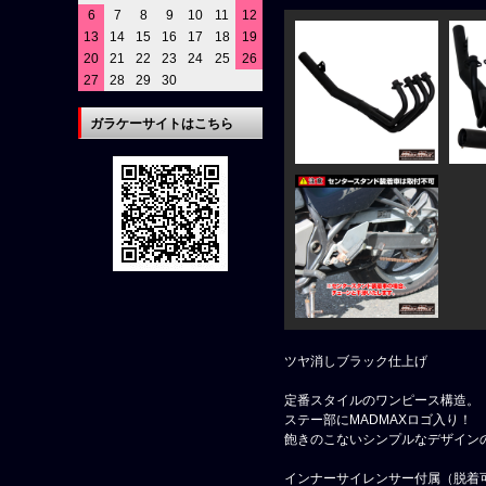
6
7
8
9
10
11
12
13
14
15
16
17
18
19
20
21
22
23
24
25
26
27
28
29
30
ガラケーサイトはこちら
ツヤ消しブラック仕上げ
定番スタイルのワンピース構造。
ステー部にMADMAXロゴ入り！
飽きのこないシンプルなデザイン
インナーサイレンサー付属（脱着