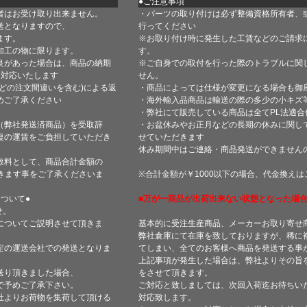
●ご注意事項
者はお受け取り出来ません。
・パーツの取り付けは必ず整備資格所有者、
送となりますので、
行ってください
ます。
※お取り付け時に発生した工賃などのご請求
加工の物に限ります。
す。
良があった場合は、商品の納期
※ご自身での取付を行った際のトラブルに関
て対応いたします
せん。
どの注文間違いを含む)による返
・商品によっては仕様が変更になる場合も御
めご了承ください
・海外輸入品商品は輸送の際の多少の小キズ
・弊社にて販売している商品は全てPL法適
（弊社発送済商品）を受取辞
・お盆休みやお正月などの長期の休みに関し
復の運賃をご負担していただき
せていただきます
休み期間中はご連絡・商品発送ができません
数料として、商品合計金額の
きます事をご了承くださいま
※合計金額が￥1000以下の場合、代金換え
ついて●
■万が一商品が出荷出来ない状態となった場合
せ。
についてご説明させて頂きま
基本的に受注生産商品、メーカーお取り寄せ
弊社倉庫にて在庫を致しておりますが、稀に
定の運送会社での発送となりま
てしまい、全てのお客様へ商品を発送する事
上記事項が発生した場合は、弊社よりその旨
送り頂きました場合、
をさせて頂きます。
で予めご了承下さい。
ご対応と致しましては、次回入荷迄お待ちい
社よりお荷物を集荷して頂ける
対応致します。