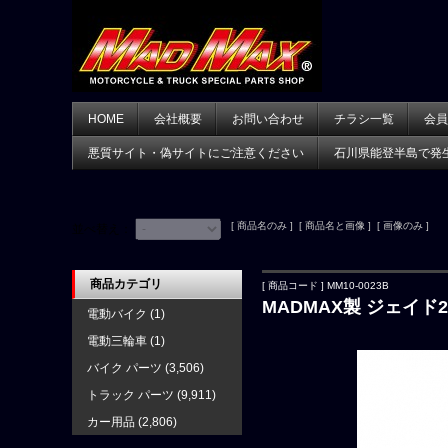
HOME
会社概要
お問い合わせ
チラシ一覧
会員
悪質サイト・偽サイトにご注意ください
石川県能登半島で発
[ 商品名のみ ] [ 商品名と画像 ] [ 画像のみ ]
並べ替え：
商品カテゴリ
[ 商品コード ] MM10-0023B
MADMAX製 ジェイド2
電動バイク
(1)
電動三輪車
(1)
バイク パーツ
(3,506)
トラック パーツ
(9,911)
カー用品
(2,806)