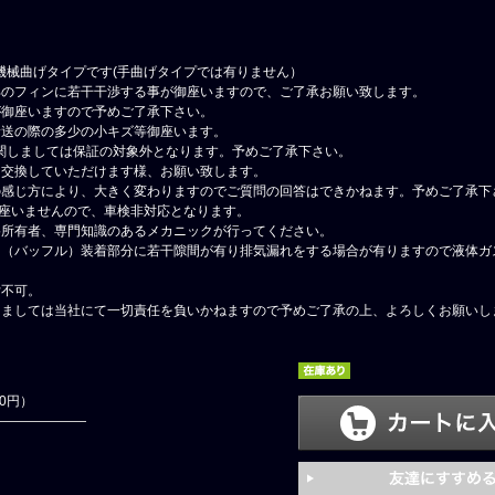
は機械曲げタイプです(手曲げタイプでは有りません）
部のフィンに若干干渉する事が御座いますので、ご了承お願い致します。
が御座いますので予めご了承下さい。
輸送の際の多少の小キズ等御座います。
関しましては保証の対象外となります。予めご了承下さい。
に交換していただけます様、お願い致します。
の感じ方により、大きく変わりますのでご質問の回答はできかねます。予めご了承下
御座いませんので、車検非対応となります。
格所有者、専門知識のあるメカニックが行ってください。
ー（バッフル）装着部分に若干隙間が有り排気漏れをする場合が有りますので液体ガ
付不可。
しましては当社にて一切責任を負いかねますので予めご了承の上、よろしくお願いし
80円）