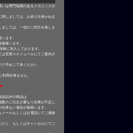
或いは専門知識のあるメカニックが
に関しましては、お承り出来かねま
しましては、一切のご対応を致しま
座います。
等御座います。
合保険に加入しております。
ては営業スケジュールにてご案内さ
ので予めご了承ください
はご利用出来ません。
■
商品以外の商品は
複数のご注文が重なり在庫が不足し
が出来ない場合が御座います。
をメールもしくはお電話にてご連絡
ただく、もしくはキャンセルにてご