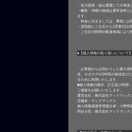
・佐川急便・福山通運にての発送
・離島・沖縄の地域は通常送料と
ます。
料金に付きましては、事前にお
・原則的にご注文から2営業日以
・ご注文の時間や配達地域により
●【個人情報の取り扱いについて
・お客様からお預かりした個人情
送、カタログやDM等の発送並びに
るために利用いたします。
■個人情報の開示、訂正及び利用
ご連絡をお願いいたします。
運営会社：株式会社マッドマック
店舗名：マッドマックス
個人情報保護管理責任者：小野明
問合せ先：株式会社マッドマック