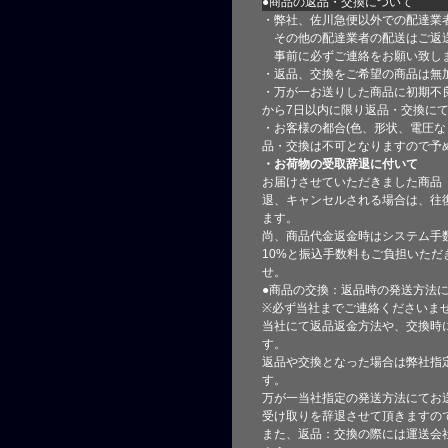
●商品の返品・交換について
・弊社、佐川急便以外での配達業
その他の配達業者の配送はご返
事前に必ずご連絡をお願い致し
・返品、交換をご希望の商品は無
・万が一お送りした商品に初期不
から7日以内に限り返品・交換に
・お客様の都合(色、形状、電圧な
品・交換は不可となりますので予
・お荷物の受取辞退に付いて
お届けさせていただきました商品
退、キャンセルされる場合は、往
ます。
尚、商品代金返金時はシステム手
10%と振込手数料もご負担いただ
せ。
●商品の交換：返品時の発送方法に
※必ず当社までご連絡くださいま
当社にて返品返金方法や、交換時
す。
返品や交換となった場合は弊社指
す。
万が一当社指定の発送方法にてお
受け取りを辞退させて頂きますの
また、返品：交換の際には運送会