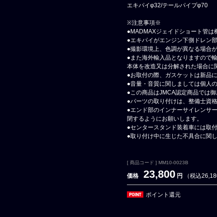
エキパイφ32/テールパイプφ70
※注意事項※
●MADMAXジェイドショート管
●エキパイがエンジン下側ドレン
●撮影環境上、色調が異なる場合
●また海外輸入品となりますので
本体を改造又は分解された場合に
●お取付の際、ガスケットは新品
●音量・音質に関しましては個人
●この商品はJMCA認定商品では
●パーツの取り付けは、整備士資
●エンド部のインナーサイレンサ
閉するようにお願いします。
●センタースタンド装着車には取
●取り付け中に生じた不具合に関
[ 商品コード ] MM10-0023B
23,800
価格
円
（税込26,1
ポイント還元