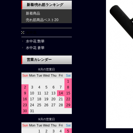
新着/売れ筋ランキング
新着商品
売れ筋商品ベスト20
水中花
水中花 艶華
水中花 蒼華
営業カレンダー
8月の営業日
Sun
Mon
Tue
Wed
Thu
Fri
Sat
1
2
3
4
5
6
7
8
9
10
11
12
13
14
15
16
17
18
19
20
21
22
23
24
25
26
27
28
29
30
31
9月の営業日
Sun
Mon
Tue
Wed
Thu
Fri
Sat
1
2
3
4
5