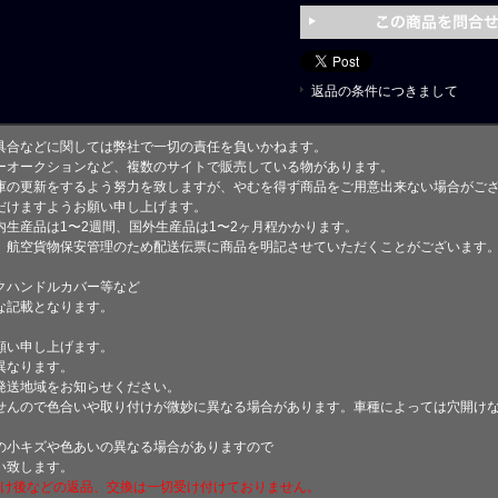
返品の条件につきまして
具合などに関しては弊社で一切の責任を負いかねます。
ーオークションなど、複数のサイトで販売している物があります。
庫の更新をするよう努力を致しますが、やむを得ず商品をご用意出来ない場合がご
けますようお願い申し上げます。
生産品は1〜2週間、国外生産品は1〜2ヶ月程かかります。
、航空貨物保安管理のため配送伝票に商品を明記させていただくことがございます
クハンドルカバー等など
な記載となります。
願い申し上げます。
異なります。
発送地域をお知らせください。
せんので色合いや取り付けが微妙に異なる場合があります。車種によっては穴開け
小キズや色あいの異なる場合がありますので
い致します。
付け後などの返品、交換は一切受け付けておりません。