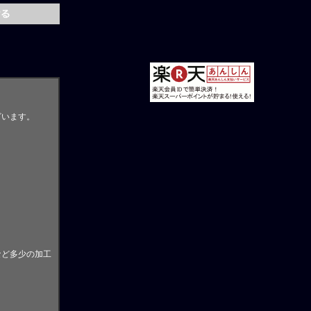
ざいます。
。
など多少の加工