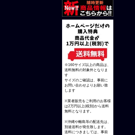
※160サイズ以上の商品は、
送料無料の対象外となりま
す
サイズのご確認は、事前に
お問い合わせよりお願い致
します
※業者販売をご利用のお客様
は2万円以上(税別)から送料
無料となります。
※沖縄や離島等の配送先は、
別途送料が発生致します。
送料につきましては、事前