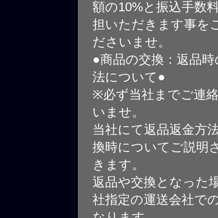
額の10%と振込手数
担いただきます事を
ださいませ。
●商品の交換：返品時
法について●
※必ず当社までご連
いませ。
当社にて返品返金方
換時についてご説明
きます。
返品や交換となった
社指定の運送会社で
なります。