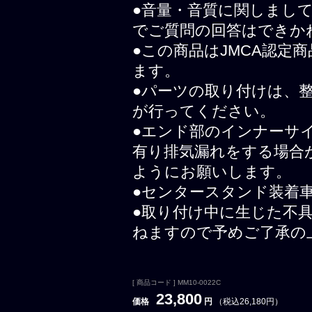
●音量・音質に関しまし
でご質問の回答はできか
●この商品はJMCA認定
ます。
●パーツの取り付けは、
が行ってください。
●エンド部のインナーサ
有り排気漏れをする場合
ようにお願いします。
●センタースタンド装着
●取り付け中に生じた不
ねますので予めご了承の
[ 商品コード ] MM10-0022C
23,800
価格
円
（税込26,180円）