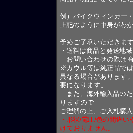
例）バイクウィンカー
上記のように中身がわ
予めご了承いただきま
・送料は商品と発送地
お問い合わせの際は商
※カウル等は純正品で
異なる場合があります
要になります。
また、海外輸入品のた
りますので
ご理解の上、ご入札購
・形状/電圧/色の間違
けておりません。