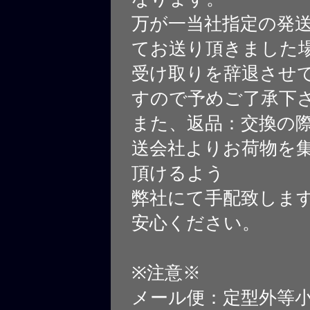
万が一当社指定の発
てお送り頂きました
受け取りを辞退させ
すので予めご了承下
また、返品：交換の
送会社よりお荷物を
頂けるよう
弊社にて手配致しま
安心ください。
※注意※
メール便：定型外等