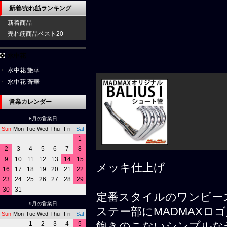
新着/売れ筋ランキング
新着商品
売れ筋商品ベスト20
水中花
水中花 艶華
水中花 蒼華
営業カレンダー
8月の営業日
Sun
Mon
Tue
Wed
Thu
Fri
Sat
1
2
3
4
5
6
7
8
9
10
11
12
13
14
15
メッキ仕上げ
16
17
18
19
20
21
22
23
24
25
26
27
28
29
30
31
定番スタイルのワンピー
9月の営業日
ステー部にMADMAXロ
Sun
Mon
Tue
Wed
Thu
Fri
Sat
1
2
3
4
5
飽きのこないシンプルな