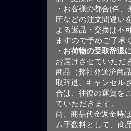
・お客様の都合(色、
圧などの注文間違いを
よる返品・交換は不
ますので予めご了承
・お荷物の受取辞退
お届けさせていただ
商品（弊社発送済商
取辞退、キャンセル
合は、往復の運賃を
ていただきます。
尚、商品代金返金時
ム手数料として、商