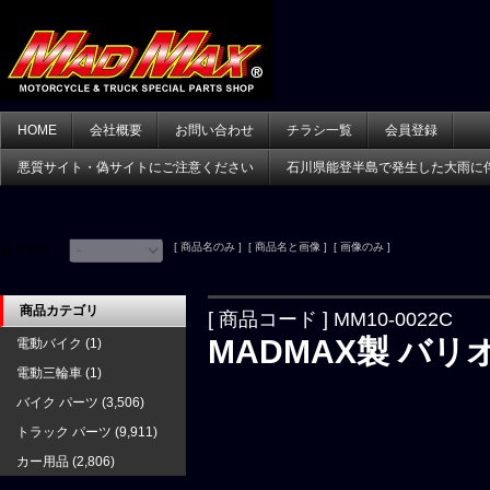
HOME
会社概要
お問い合わせ
チラシ一覧
会員登録
悪質サイト・偽サイトにご注意ください
石川県能登半島で発生した大雨に
[ 商品名のみ ] [ 商品名と画像 ] [ 画像のみ ]
並べ替え：
商品カテゴリ
[ 商品コード ] MM10-0022C
MADMAX製 バ
電動バイク
(1)
電動三輪車
(1)
バイク パーツ
(3,506)
トラック パーツ
(9,911)
カー用品
(2,806)