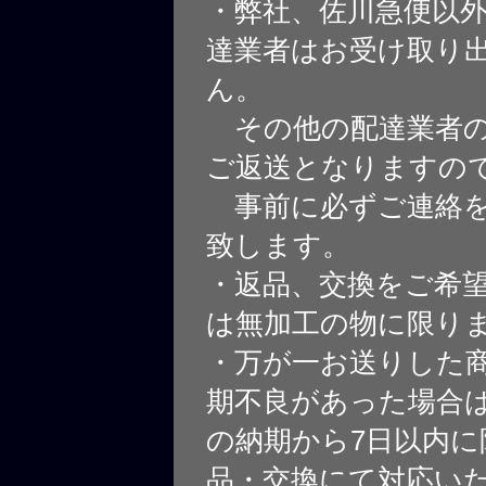
・弊社、佐川急便以
達業者はお受け取り
ん。
その他の配達業者の
ご返送となりますの
事前に必ずご連絡を
致します。
・返品、交換をご希
は無加工の物に限り
・万が一お送りした
期不良があった場合
の納期から7日以内に
品・交換にて対応い