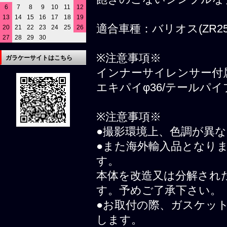
6
7
8
9
10
11
12
13
14
15
16
17
18
19
適合車種：バリオス(ZR25
20
21
22
23
24
25
26
27
28
29
30
※注意事項※
ガラケーサイトはこちら
インナーサイレンサー付
エキパイφ36/テールパイプ
※注意事項※
●撮影環境上、色調が異
●また海外輸入品となり
す。
本体を改造又は分解され
す。予めご了承下さい。
●お取付の際、ガスケッ
します。