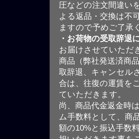
圧などの注文間違いを
よる返品・交換は不
ますので予めご了承
・お荷物の受取辞退
お届けさせていただ
商品（弊社発送済商
取辞退、キャンセル
合は、往復の運賃を
ていただきます。
尚、商品代金返金時
ム手数料として、商
額の10%と振込手数
担いただきます事を