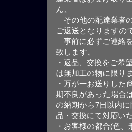
ん。
その他の配達業者の
ご返送となりますの
事前に必ずご連絡を
致します。
・返品、交換をご希
は無加工の物に限り
・万が一お送りした
期不良があった場合
の納期から7日以内に
品・交換にて対応い
・お客様の都合(色、