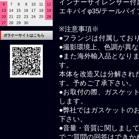
インナーサイレンサー付
6
7
8
9
10
11
12
エキパイφ35/テールパイプ
13
14
15
16
17
18
19
20
21
22
23
24
25
26
27
28
29
30
※注意事項※
ガラケーサイトはこちら
●フランジは付属してお
●撮影環境上、色調が異
●また海外輸入品となり
す。
本体を改造又は分解され
す。予めご了承下さい。
●お取付の際、ガスケッ
します。
●弊社ではガスケットの
下さい。
●音量・音質に関しまし
でご質問の回答はできか