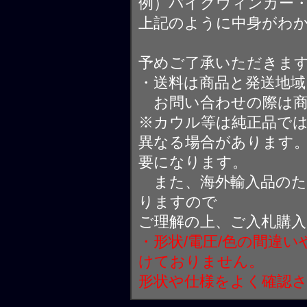
例）バイクウィンカー
上記のように中身がわ
予めご了承いただきま
・送料は商品と発送地
お問い合わせの際は商
※カウル等は純正品で
異なる場合があります
要になります。
また、海外輸入品のた
りますので
ご理解の上、ご入札購
・形状/電圧/色の間違
けておりません。
形状や仕様をよく確認