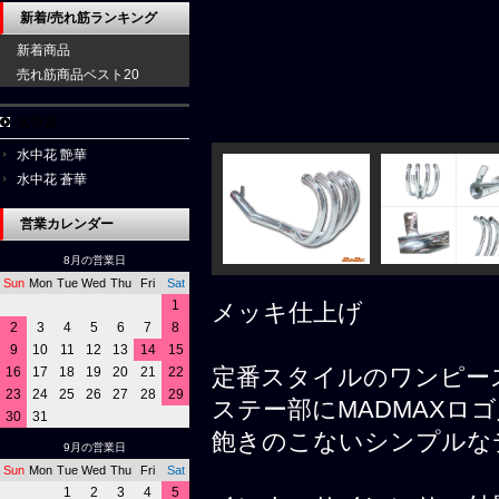
新着/売れ筋ランキング
新着商品
売れ筋商品ベスト20
水中花
水中花 艶華
水中花 蒼華
営業カレンダー
8月の営業日
Sun
Mon
Tue
Wed
Thu
Fri
Sat
1
メッキ仕上げ
2
3
4
5
6
7
8
9
10
11
12
13
14
15
定番スタイルのワンピー
16
17
18
19
20
21
22
23
24
25
26
27
28
29
ステー部にMADMAXロ
30
31
飽きのこないシンプルな
9月の営業日
Sun
Mon
Tue
Wed
Thu
Fri
Sat
1
2
3
4
5