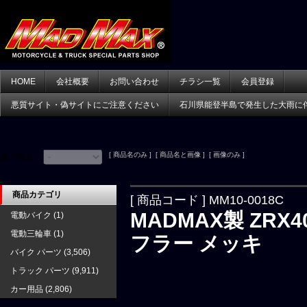
HOME
会社概要
お問い合わせ
チラシ一覧
会員登録
悪質サイト・偽サイトにご注意ください
石川県能登半島で発生した大雨に
[ 商品名のみ ] [ 商品名と画像 ] [ 画像のみ ]
並べ替え：
商品カテゴリ
[ 商品コード ] MM10-0018C
MADMAX製 ZRX
電動バイク
(1)
電動三輪車
(1)
フラー メッキ
バイク パーツ
(3,506)
トラック パーツ
(9,911)
カー用品
(2,806)