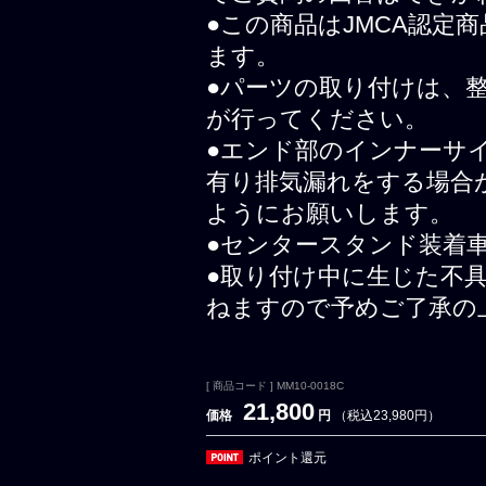
●この商品はJMCA認定
ます。
●パーツの取り付けは、
が行ってください。
●エンド部のインナーサ
有り排気漏れをする場合
ようにお願いします。
●センタースタンド装着
●取り付け中に生じた不
ねますので予めご了承の
[ 商品コード ] MM10-0018C
21,800
価格
円
（税込23,980円）
ポイント還元