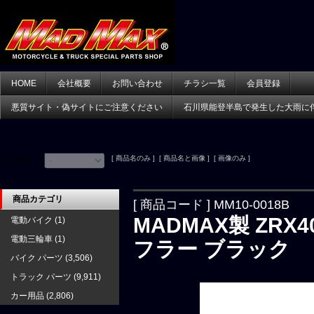
HOME
会社概要
お問い合わせ
チラシ一覧
会員登録
悪質サイト・偽サイトにご注意ください
石川県能登半島で発生した大雨に
[ 商品名のみ ] [ 商品名と画像 ] [ 画像のみ ]
並べ替え：
商品カテゴリ
[ 商品コード ] MM10-0018B
MADMAX製 ZRX
電動バイク
(1)
電動三輪車
(1)
フラー ブラック
バイク パーツ
(3,506)
トラック パーツ
(9,911)
カー用品
(2,806)