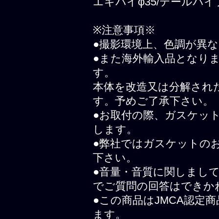
エキパイφ35/テールパイプ
※注意事項※
●撮影環境上、色調が異
●また海外輸入品となり
す。
本体を改造又は分解され
す。予めご了承下さい。
●お取付の際、ガスケッ
します。
●弊社ではガスケットの
下さい。
●音量・音質に関しまし
でご質問の回答はできか
●この商品はJMCA認定
ます。