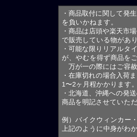
・商品取付に関して発
を負いかねます。
・商品は店頭や楽天市
で販売している物があ
・可能な限りリアルタ
が、やむを得ず商品を
万が一の際にはご容赦
・在庫切れの場合入荷ま
1〜2ヶ月程かかります
・北海道、沖縄への発送
商品を明記させていた
例）バイクウィンカー
上記のように中身がわ