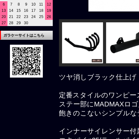
6
7
8
9
10
11
12
13
14
15
16
17
18
19
20
21
22
23
24
25
26
27
28
29
30
ガラケーサイトはこちら
ツヤ消しブラック仕上げ
定番スタイルのワンピー
ステー部にMADMAXロ
飽きのこないシンプルな
インナーサイレンサー付