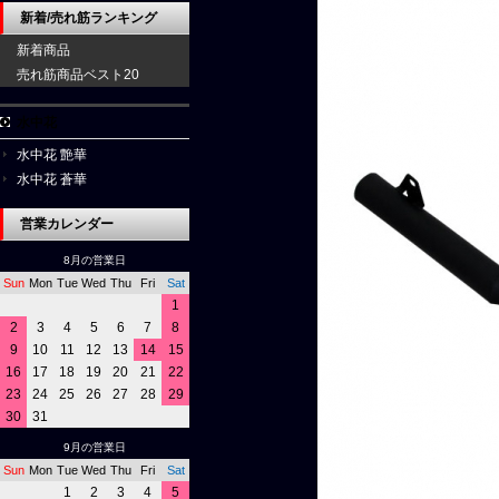
新着/売れ筋ランキング
新着商品
売れ筋商品ベスト20
水中花
水中花 艶華
水中花 蒼華
営業カレンダー
8月の営業日
Sun
Mon
Tue
Wed
Thu
Fri
Sat
1
2
3
4
5
6
7
8
9
10
11
12
13
14
15
16
17
18
19
20
21
22
23
24
25
26
27
28
29
30
31
9月の営業日
Sun
Mon
Tue
Wed
Thu
Fri
Sat
1
2
3
4
5