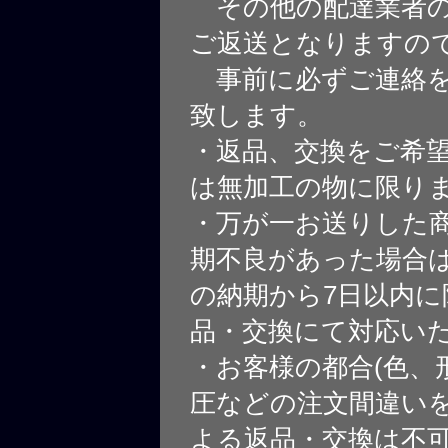
その他の配達業者の
ご返送となりますの
事前に必ずご連絡を
致します。
・返品、交換をご希
は無加工の物に限り
・万が一お送りした
期不良があった場合
の納期から7日以内に
品・交換にて対応い
・お客様の都合(色、
圧などの注文間違いを
よる返品・交換は不