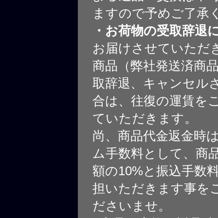
ますので予めご了承
・お荷物の受取辞退
お届けさせていただ
商品（弊社発送済商
取辞退、キャンセル
合は、往復の運賃を
ていただきます。
尚、商品代金返金時
ム手数料として、商
額の10%と振込手数
担いただきます事を
ださいませ。