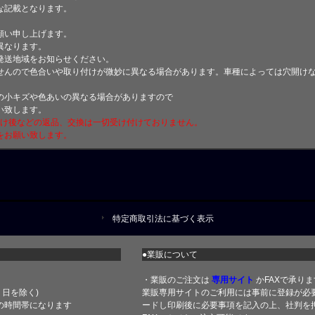
な記載となります。
願い申し上げます。
異なります。
発送地域をお知らせください。
せんので色合いや取り付けが微妙に異なる場合があります。車種によっては穴開け
小キズや色あいの異なる場合がありますので
い致します。
付け後などの返品、交換は一切受け付けておりません。
をお願い致します。
特定商取引法に基づく表示
●業販について
・業販のご注文は
専用サイト
かFAXで承りま
土・日を除く)
業販専用サイトのご利用には事前に登録が必
の時間帯になります
ードし印刷後に必要事項を記入の上、社判を押