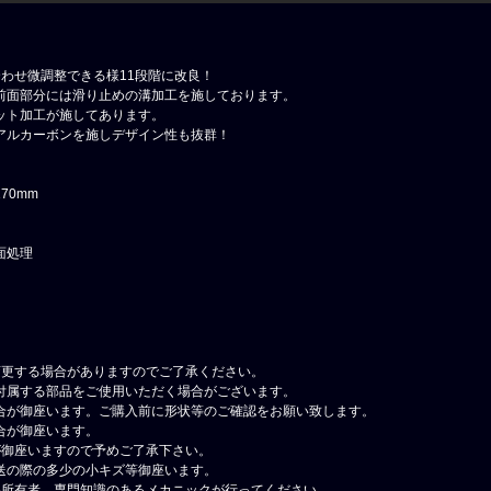
わせ微調整できる様11段階に改良！
前面部分には滑り止めの溝加工を施しております。
ット加工が施してあります。
アルカーボンを施しデザイン性も抜群！
70mm
面処理
変更する場合がありますのでご了承ください。
付属する部品をご使用いただく場合がございます。
合が御座います。ご購入前に形状等のご確認をお願い致します。
合が御座います。
が御座いますので予めご了承下さい。
送の際の多少の小キズ等御座います。
格所有者、専門知識のあるメカニックが行ってください。