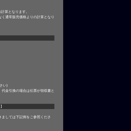
の計算となります。
なく通常販売価格よりの計算となり
さい)
、代金引換の場合は伝票が領収書と
て】
きましては下記例をご参照くださ