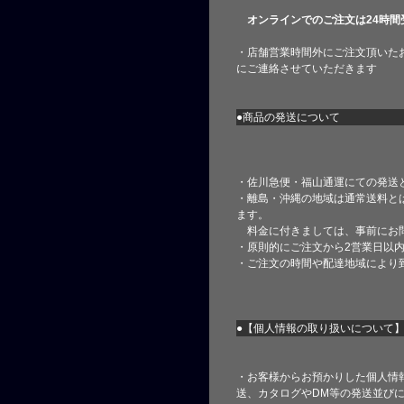
オンラインでのご注文は24時間
・店舗営業時間外にご注文頂いた
にご連絡させていただきます
●商品の発送について
・佐川急便・福山通運にての発送
・離島・沖縄の地域は通常送料と
ます。
料金に付きましては、事前にお
・原則的にご注文から2営業日以
・ご注文の時間や配達地域により
●【個人情報の取り扱いについて
・お客様からお預かりした個人情
送、カタログやDM等の発送並びに