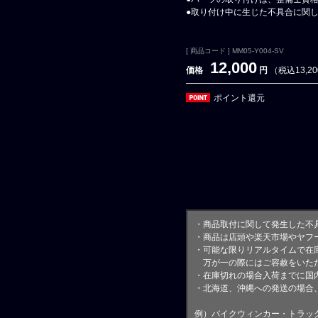
●取り付け中に生じた不具合に関
[ 商品コード ] MM05-Y004-SV
12,000
価格
円
（税込13,2
ポイント還元
・商品取付に関して発生した不
・商品は店頭や楽天市場やヤフ
・可能な限りリアルタイムで在
万が一の際にはご容赦をいただ
・在庫切れの場合入荷までに国内
・北海道、沖縄への発送の場合
例）バイクウィンカー・トラッ