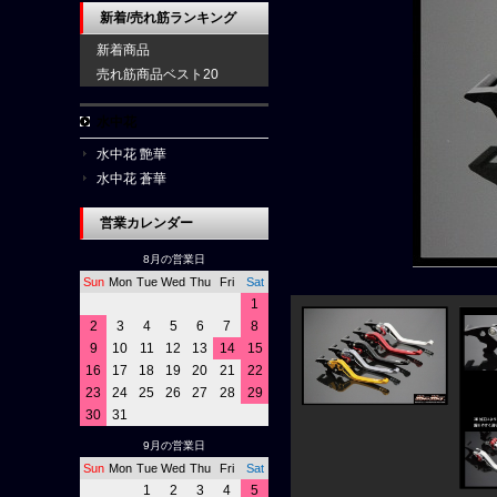
新着/売れ筋ランキング
新着商品
売れ筋商品ベスト20
水中花
水中花 艶華
水中花 蒼華
営業カレンダー
8月の営業日
Sun
Mon
Tue
Wed
Thu
Fri
Sat
1
2
3
4
5
6
7
8
9
10
11
12
13
14
15
16
17
18
19
20
21
22
23
24
25
26
27
28
29
30
31
9月の営業日
Sun
Mon
Tue
Wed
Thu
Fri
Sat
1
2
3
4
5