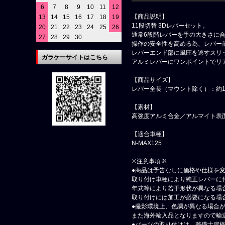
6
7
8
9
10
11
12
【商品説明】
13
14
15
16
17
18
19
11段切替 3Dレバーセット。
20
21
22
23
24
25
26
通常6段階レバーを手の大きさに合
27
28
29
30
操作の安全性を高める為、レバー
レバーエンド部に風圧を逃すスリ
ガラケーサイトはこちら
アルミレバーにワンポイントでリ
【商品サイズ】
レバー全長（マウント除く）：約1
【素材】
高強度アルミ合金／アルマイト表
【適合車種】
N-MAX125
※注意事項※
●商品は予告なしに価格や仕様を
取り付け車種により純正レバーに
年式等により若干形状が異なる場
取り付けには加工が必要になる場
●撮影環境上、色調が異なる場合
また海外輸入品となりますので輸
●パーツの取り付けは、整備士資