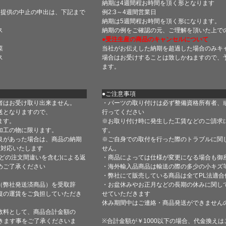
納期は4週間程お時間を頂く形となります
・提供の中止の申出は、下記まで
例2:3～4週間営業日
納期は5週間程お時間を頂く形になります。
ス
納期の例をご確認の元、ご理解を頂いた上で
●受注生産の商品のキャンセルについて
菜
当社がお伝えした納期を超過した場合のみキ
ス
場合はお受けすることは致しかねますので、
ます。
●ご注意事項
者はお受け取り出来ません。
・パーツの取り付けは必ず整備資格所有者、
送となりますので、
行ってください
ます。
※お取り付け時に発生した工賃などのご請求
加工の物に限ります。
す。
良があった場合は、商品の納期
※ご自身での取付を行った際のトラブルに関
て対応いたします
せん。
どの注文間違いを含む)による返
・商品によっては仕様が変更になる場合も御
めご了承ください
・海外輸入品商品は輸送の際の多少の小キズ
・弊社にて販売している商品は全てPL法適
（弊社発送済商品）を受取辞
・お盆休みやお正月などの長期の休みに関し
復の運賃をご負担していただき
せていただきます
休み期間中はご連絡・商品発送ができません
数料として、商品合計金額の
きます事をご了承くださいま
※合計金額が￥1000以下の場合、代金換え