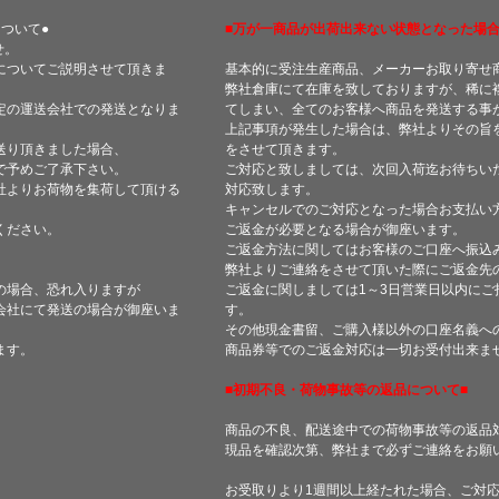
ついて●
■万が一商品が出荷出来ない状態となった場合
せ。
についてご説明させて頂きま
基本的に受注生産商品、メーカーお取り寄せ
弊社倉庫にて在庫を致しておりますが、稀に
定の運送会社での発送となりま
てしまい、全てのお客様へ商品を発送する事
上記事項が発生した場合は、弊社よりその旨
送り頂きました場合、
をさせて頂きます。
で予めご了承下さい。
ご対応と致しましては、次回入荷迄お待ちい
社よりお荷物を集荷して頂ける
対応致します。
キャンセルでのご対応となった場合お支払い
ください。
ご返金が必要となる場合が御座います。
ご返金方法に関してはお客様のご口座へ振込
弊社よりご連絡をさせて頂いた際にご返金先
の場合、恐れ入りますが
ご返金に関しましては1～3日営業日以内にご
会社にて発送の場合が御座いま
す。
その他現金書留、ご購入様以外の口座名義へ
ます。
商品券等でのご返金対応は一切お受付出来ま
■初期不良・荷物事故等の返品について■
商品の不良、配送途中での荷物事故等の返品
現品を確認次第、弊社まで必ずご連絡をお願
お受取りより1週間以上経たれた場合、ご対