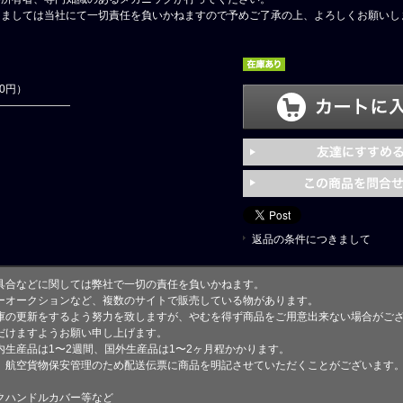
しましては当社にて一切責任を負いかねますので予めご了承の上、よろしくお願いし
00円）
返品の条件につきまして
具合などに関しては弊社で一切の責任を負いかねます。
ーオークションなど、複数のサイトで販売している物があります。
庫の更新をするよう努力を致しますが、やむを得ず商品をご用意出来ない場合がご
けますようお願い申し上げます。
生産品は1〜2週間、国外生産品は1〜2ヶ月程かかります。
、航空貨物保安管理のため配送伝票に商品を明記させていただくことがございます
クハンドルカバー等など