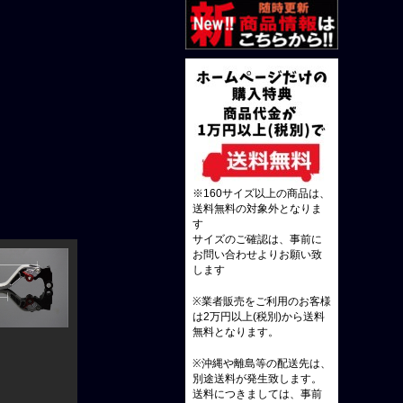
※160サイズ以上の商品は、
送料無料の対象外となりま
す
サイズのご確認は、事前に
お問い合わせよりお願い致
します
※業者販売をご利用のお客様
は2万円以上(税別)から送料
無料となります。
※沖縄や離島等の配送先は、
別途送料が発生致します。
送料につきましては、事前