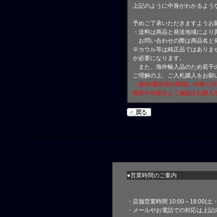
上記のように中身がわかるよう
予めご了承いただきますようお
・送料は商品と発送地域により
お問い合わせの際は商品名と
※カウル等は純正品ではありま
が必要になります。
また、海外輸入品のため若干の
ご理解の上、ご入札購入をお願
・形状/電圧/色の間違いや取り
形状や仕様をよく確認され購入
●営業時間のご案内
・店舗営業時間 10:00～18:00(
・メールやお電話での対応は上記