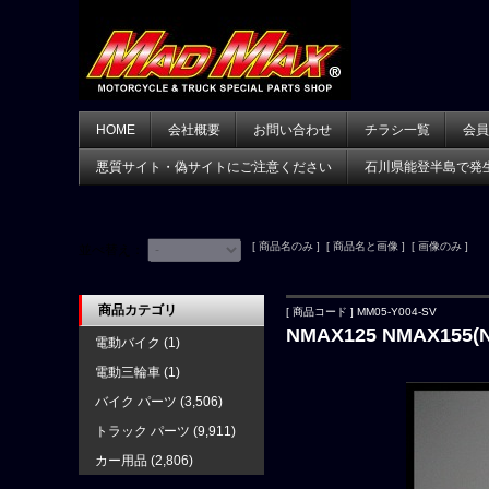
HOME
会社概要
お問い合わせ
チラシ一覧
会員
悪質サイト・偽サイトにご注意ください
石川県能登半島で発
[ 商品名のみ ] [ 商品名と画像 ] [ 画像のみ ]
並べ替え：
商品カテゴリ
[ 商品コード ] MM05-Y004-SV
NMAX125 NMAX15
電動バイク
(1)
電動三輪車
(1)
バイク パーツ
(3,506)
トラック パーツ
(9,911)
カー用品
(2,806)