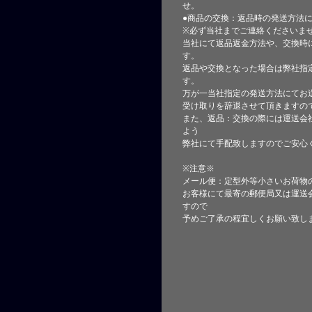
せ。
●商品の交換：返品時の発送方法に
※必ず当社までご連絡くださいま
当社にて返品返金方法や、交換時
す。
返品や交換となった場合は弊社指
す。
万が一当社指定の発送方法にてお
受け取りを辞退させて頂きますの
また、返品：交換の際には運送会
よう
弊社にて手配致しますのでご安心
※注意※
メール便：定型外等小さいお荷物
お客様にて最寄の郵便局又は運送
すので
予めご了承の程宜しくお願い致し