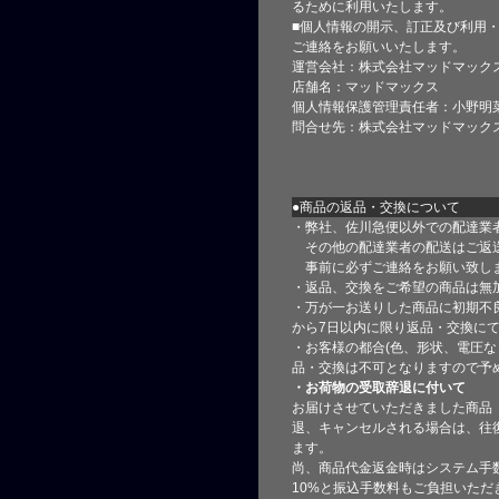
るために利用いたします。
■個人情報の開示、訂正及び利用
ご連絡をお願いいたします。
運営会社：株式会社マッドマック
店舗名：マッドマックス
個人情報保護管理責任者：小野明
問合せ先：株式会社マッドマック
●商品の返品・交換について
・弊社、佐川急便以外での配達業
その他の配達業者の配送はご返
事前に必ずご連絡をお願い致し
・返品、交換をご希望の商品は無
・万が一お送りした商品に初期不
から7日以内に限り返品・交換に
・お客様の都合(色、形状、電圧な
品・交換は不可となりますので予
・お荷物の受取辞退に付いて
お届けさせていただきました商品
退、キャンセルされる場合は、往
ます。
尚、商品代金返金時はシステム手
10%と振込手数料もご負担いただ