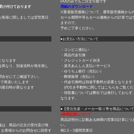
FAXのみでもご注文可能です
受け付けております
用紙のダウンロード
※業者販売価格について、通常販売価格から
お客様に関しましては翌営業日
セール期間中等もセール価格からの計算では
ますので、
予めご了承ください。
●お支払い方法について
・コンビニ後払い
・商品代金引換
となります
・クレジットカード決済
は異なり、別途送料が発生致し
・楽天あんしん支払いサービス
・ゆうちょ銀行（先払い）
問合せにてご確認下さい。
・郵便振替（先払い）
内で発送いたします
・代金引換時は別途手数料が必要となります
到着日時が異なります
(代引き手数料に関しては
こちら
をご覧くだ
・領収書については弊社では発行しておらず
なります。
】
●【受注生産・メーカー取り寄せ商品につい
●納期記載について
商品説明分に記載ある納期の営業日計算につ
報は、商品の注文の受付及び発
い。
 お客様からのお問合せに回答す
例1:2～3週間営業日