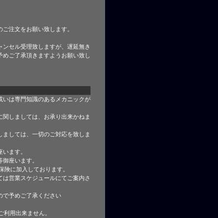
のご注文をお願い致します。
ャンセル受理致しますが、遅延無き
予めご了承頂きますようお願い致し
或いは専門知識のあるメカニックが
に関しましては、お承り出来かねま
しましては、一切のご対応を致しま
座います。
等御座います。
合保険に加入しております。
ては営業スケジュールにてご案内さ
ので予めご了承ください
はご利用出来ません。