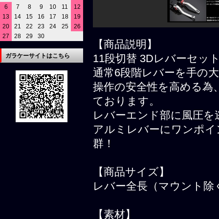
6
7
8
9
10
11
12
13
14
15
16
17
18
19
20
21
22
23
24
25
26
27
28
29
30
【商品説明】
ガラケーサイトはこちら
11段切替 3Dレバーセッ
通常6段階レバーを手の大
操作の安全性を高める為
ております。
レバーエンド部に風圧を
アルミレバーにワンポイ
群！
【商品サイズ】
レバー全長（マウント除く
【素材】