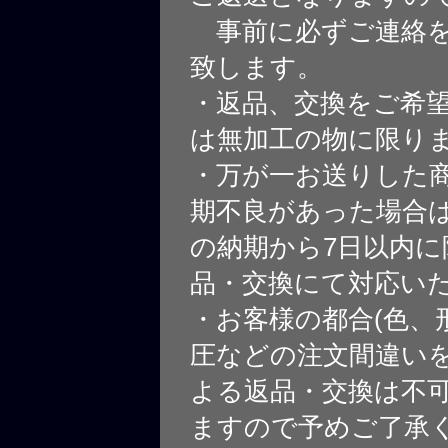
事前に必ずご連絡を
致します。
・返品、交換をご希
は無加工の物に限り
・万が一お送りした
期不良があった場合
の納期から7日以内に
品・交換にて対応い
・お客様の都合(色、
圧などの注文間違いを
よる返品・交換は不
ますので予めご了承