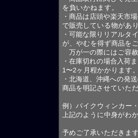
を負いかねます。
・商品は店頭や楽天市
で販売している物があ
・可能な限りリアルタ
が、やむを得ず商品を
万が一の際にはご容赦
・在庫切れの場合入荷ま
1〜2ヶ月程かかります
・北海道、沖縄への発送
商品を明記させていた
例）バイクウィンカー
上記のように中身がわ
予めご了承いただきま