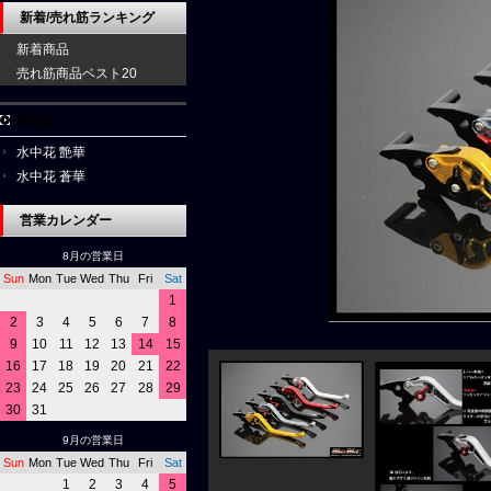
新着/売れ筋ランキング
新着商品
売れ筋商品ベスト20
水中花
水中花 艶華
水中花 蒼華
営業カレンダー
8月の営業日
Sun
Mon
Tue
Wed
Thu
Fri
Sat
1
2
3
4
5
6
7
8
9
10
11
12
13
14
15
16
17
18
19
20
21
22
23
24
25
26
27
28
29
30
31
9月の営業日
Sun
Mon
Tue
Wed
Thu
Fri
Sat
1
2
3
4
5