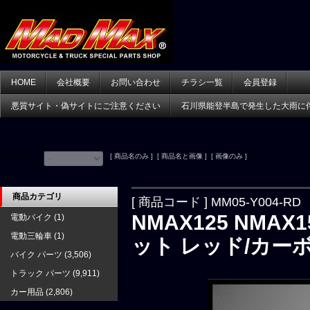
HOME
会社概要
お問い合わせ
チラシ一覧
会員登録
悪質サイト・偽サイトにご注意ください
石川県能登半島で発生した大雨に
[ 商品名のみ ] [ 商品名と画像 ] [ 画像のみ ]
並べ替え：
商品カテゴリ
[ 商品コード ] MM05-Y004-RD
NMAX125 NMAX
電動バイク
(1)
電動三輪車
(1)
ット レッド/カー
バイク パーツ
(3,506)
トラック パーツ
(9,911)
カー用品
(2,806)