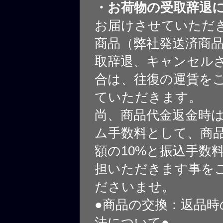
・お荷物の受取辞退
お届けさせていただ
商品（弊社発送済商
取辞退、キャンセル
合は、往復の運賃を
ていただきます。
尚、商品代金返金時
ム手数料として、商
額の10%と振込手数
担いただきます事を
ださいませ。
●商品の交換：返品時
法について●