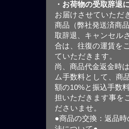
・お荷物の受取辞退
お届けさせていただ
商品（弊社発送済商
取辞退、キャンセル
合は、往復の運賃を
ていただきます。
尚、商品代金返金時
ム手数料として、商
額の10%と振込手数
担いただきます事を
ださいませ。
●商品の交換：返品時
法について●