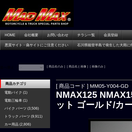
HOME
会社概要
お問い合わせ
チラシ一覧
会員登録
悪質サイト・偽サイトにご注意ください
石川県能登半島で発生した大雨に
[ 商品名のみ ] [ 商品名と画像 ] [ 画像のみ ]
並べ替え：
商品カテゴリ
[ 商品コード ] MM05-Y004-GD
NMAX125 NMAX
電動バイク
(1)
電動三輪車
(1)
ット ゴールド/カ
バイク パーツ
(3,506)
トラック パーツ
(9,911)
カー用品
(2,806)