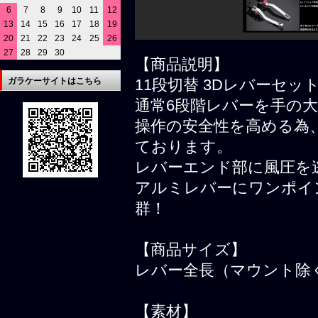
6
7
8
9
10
11
12
13
14
15
16
17
18
19
20
21
22
23
24
25
26
27
28
29
30
【商品説明】
ガラケーサイトはこちら
11段切替 3Dレバーセッ
通常6段階レバーを手の大
操作の安全性を高める為
ております。
レバーエンド部に風圧を
アルミレバーにワンポイ
群！
【商品サイズ】
レバー全長（マウント除く
【素材】