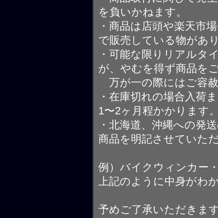
を負いかねます。
・商品は店頭や楽天市
で販売している物があ
・可能な限りリアルタ
が、やむを得ず商品を
万が一の際にはご容赦
・在庫切れの場合入荷ま
1〜2ヶ月程かかります
・北海道、沖縄への発送
商品を明記させていた
例）バイクウィンカー
上記のように中身がわ
予めご了承いただきま