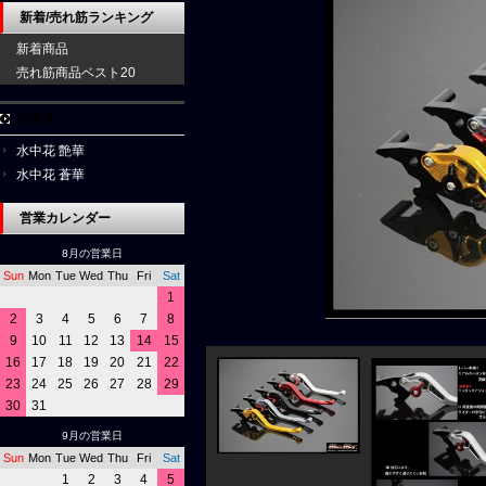
新着/売れ筋ランキング
新着商品
売れ筋商品ベスト20
水中花
水中花 艶華
水中花 蒼華
営業カレンダー
8月の営業日
Sun
Mon
Tue
Wed
Thu
Fri
Sat
1
2
3
4
5
6
7
8
9
10
11
12
13
14
15
16
17
18
19
20
21
22
23
24
25
26
27
28
29
30
31
9月の営業日
Sun
Mon
Tue
Wed
Thu
Fri
Sat
1
2
3
4
5