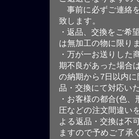
事前に必ずご連絡を
致します。
・返品、交換をご希
は無加工の物に限り
・万が一お送りした
期不良があった場合
の納期から7日以内に
品・交換にて対応い
・お客様の都合(色、
圧などの注文間違いを
よる返品・交換は不
ますので予めご了承