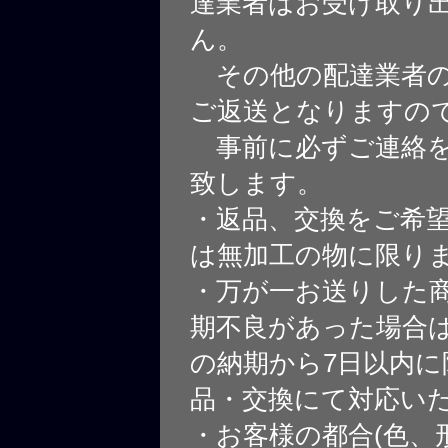
達業者はお受け取り
ん。
その他の配達業者の
ご返送となりますの
事前に必ずご連絡を
致します。
・返品、交換をご希
は無加工の物に限り
・万が一お送りした
期不良があった場合
の納期から7日以内に
品・交換にて対応い
・お客様の都合(色、