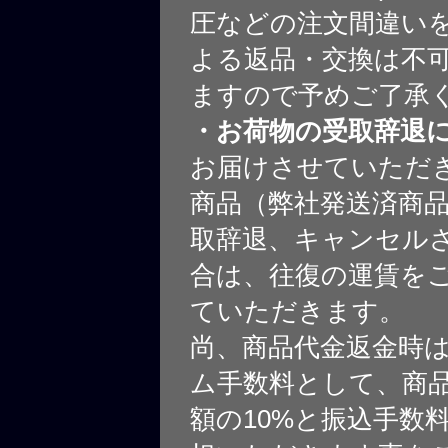
圧などの注文間違いを
よる返品・交換は不
ますので予めご了承
・お荷物の受取辞退
お届けさせていただ
商品（弊社発送済商
取辞退、キャンセル
合は、往復の運賃を
ていただきます。
尚、商品代金返金時
ム手数料として、商
額の10%と振込手数