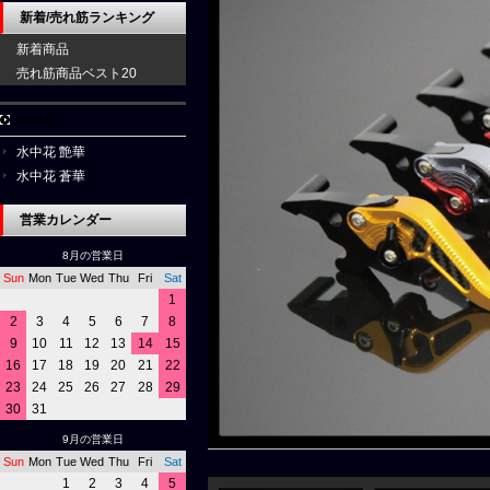
新着/売れ筋ランキング
新着商品
売れ筋商品ベスト20
水中花
水中花 艶華
水中花 蒼華
営業カレンダー
8月の営業日
Sun
Mon
Tue
Wed
Thu
Fri
Sat
1
2
3
4
5
6
7
8
9
10
11
12
13
14
15
16
17
18
19
20
21
22
23
24
25
26
27
28
29
30
31
9月の営業日
Sun
Mon
Tue
Wed
Thu
Fri
Sat
1
2
3
4
5