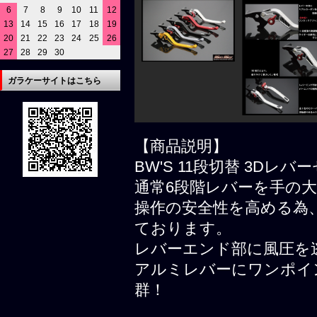
6
7
8
9
10
11
12
13
14
15
16
17
18
19
20
21
22
23
24
25
26
27
28
29
30
ガラケーサイトはこちら
【商品説明】
BW'S 11段切替 3Dレバ
通常6段階レバーを手の大
操作の安全性を高める為
ております。
レバーエンド部に風圧を
アルミレバーにワンポイ
群！