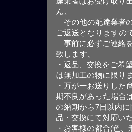
達業者はお受け取り
ん。
その他の配達業者の
ご返送となりますの
事前に必ずご連絡を
致します。
・返品、交換をご希
は無加工の物に限り
・万が一お送りした
期不良があった場合
の納期から7日以内に
品・交換にて対応い
・お客様の都合(色、