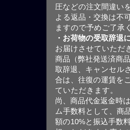
圧などの注文間違いを
よる返品・交換は不
ますので予めご了承
・お荷物の受取辞退
お届けさせていただ
商品（弊社発送済商
取辞退、キャンセル
合は、往復の運賃を
ていただきます。
尚、商品代金返金時
ム手数料として、商
額の10%と振込手数