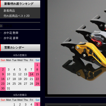
新着/売れ筋ランキング
新着商品
売れ筋商品ベスト20
水中花
水中花 艶華
水中花 蒼華
営業カレンダー
8月の営業日
Sun
Mon
Tue
Wed
Thu
Fri
Sat
1
2
3
4
5
6
7
8
9
10
11
12
13
14
15
16
17
18
19
20
21
22
23
24
25
26
27
28
29
30
31
9月の営業日
Sun
Mon
Tue
Wed
Thu
Fri
Sat
1
2
3
4
5