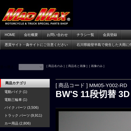
HOME
会社概要
お問い合わせ
チラシ一覧
会員登録
悪質サイト・偽サイトにご注意ください
石川県能登半島で発生した大雨に
[ 商品名のみ ] [ 商品名と画像 ] [ 画像のみ ]
並べ替え：
商品カテゴリ
[ 商品コード ] MM05-Y002-RD
BW'S 11段切替
電動バイク
(1)
電動三輪車
(1)
バイク パーツ
(3,506)
トラック パーツ
(9,911)
カー用品
(2,806)