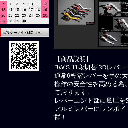
6
7
8
9
10
11
12
13
14
15
16
17
18
19
20
21
22
23
24
25
26
27
28
29
30
ガラケーサイトはこちら
【商品説明】
BW'S 11段切替 3Dレバ
通常6段階レバーを手の大
操作の安全性を高める為
ております。
レバーエンド部に風圧を
アルミレバーにワンポイ
群！