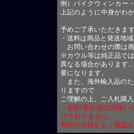
例）バイクウィンカー
上記のように中身がわ
予めご了承いただきま
・送料は商品と発送地
お問い合わせの際は商
※カウル等は純正品で
異なる場合があります
要になります。
また、海外輸入品のた
りますので
ご理解の上、ご入札購
・形状/電圧/色の間違
けておりません。
形状や仕様をよく確認