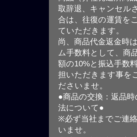
取辞退、キャンセル
合は、往復の運賃を
ていただきます。
尚、商品代金返金時
ム手数料として、商
額の10%と振込手数
担いただきます事を
ださいませ。
●商品の交換：返品時
法について●
※必ず当社までご連
いませ。