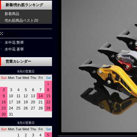
新着/売れ筋ランキング
新着商品
売れ筋商品ベスト20
水中花
水中花 艶華
水中花 蒼華
営業カレンダー
8月の営業日
Sun
Mon
Tue
Wed
Thu
Fri
Sat
1
2
3
4
5
6
7
8
9
10
11
12
13
14
15
16
17
18
19
20
21
22
23
24
25
26
27
28
29
30
31
9月の営業日
Sun
Mon
Tue
Wed
Thu
Fri
Sat
1
2
3
4
5