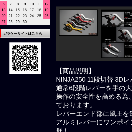
6
7
8
9
10
11
12
13
14
15
16
17
18
19
20
21
22
23
24
25
26
27
28
29
30
ガラケーサイトはこちら
【商品説明】
NINJA250 11段切替 3
通常6段階レバーを手の大
操作の安全性を高める為
ております。
レバーエンド部に風圧を
アルミレバーにワンポイ
群！