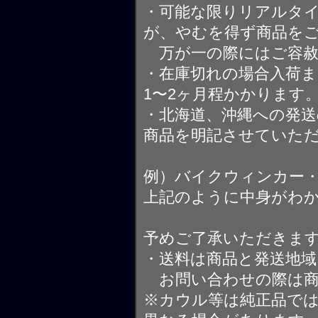
・可能な限りリアルタ
が、やむを得ず商品を
万が一の際にはご容赦
・在庫切れの場合入荷ま
1〜2ヶ月程かかります
・北海道、沖縄への発送
商品を明記させていた
例）バイクウィンカー
上記のように中身がわ
予めご了承いただきま
・送料は商品と発送地
お問い合わせの際は商
※カウル等は純正品で