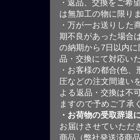
・返品、交換をご希
は無加工の物に限り
・万が一お送りした
期不良があった場合
の納期から7日以内に
品・交換にて対応い
・お客様の都合(色、
圧などの注文間違いを
よる返品・交換は不
ますので予めご了承
・お荷物の受取辞退
お届けさせていただ
商品（弊社発送済商