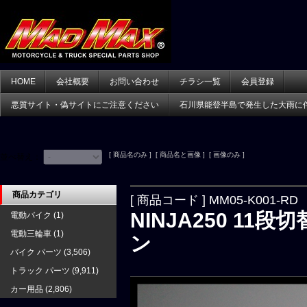
HOME
会社概要
お問い合わせ
チラシ一覧
会員登録
悪質サイト・偽サイトにご注意ください
石川県能登半島で発生した大雨に
[ 商品名のみ ] [ 商品名と画像 ] [ 画像のみ ]
並べ替え：
商品カテゴリ
[ 商品コード ] MM05-K001-RD
NINJA250 11
電動バイク
(1)
電動三輪車
(1)
ン
バイク パーツ
(3,506)
トラック パーツ
(9,911)
カー用品
(2,806)