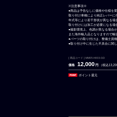
※注意事項※
●商品は予告なしに価格や仕様を
取り付け車種により純正レバーに
年式等により若干形状が異なる場
取り付けには加工が必要になる場
●撮影環境上、色調が異なる場合
また海外輸入品となりますので輸
●パーツの取り付けは、整備士資
●取り付け中に生じた不具合に関
[ 商品コード ] MM05-H003-GD
12,000
価格
円
（税込13,2
ポイント還元