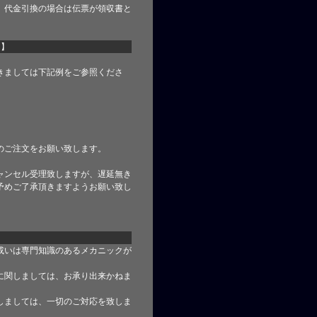
、代金引換の場合は伝票が領収書と
て】
きましては下記例をご参照くださ
のご注文をお願い致します。
ャンセル受理致しますが、遅延無き
予めご了承頂きますようお願い致し
或いは専門知識のあるメカニックが
に関しましては、お承り出来かねま
しましては、一切のご対応を致しま