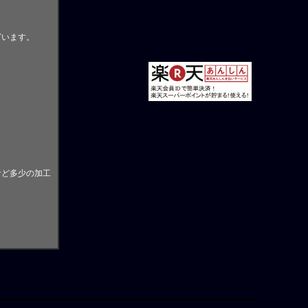
ざいます。
。
など多少の加工