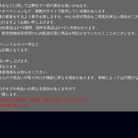
具合などに関しては弊社で一切の責任を負いかねます。
ーオークションなど、複数のサイトで販売している物があります。
庫の更新をするよう努力を致しますが、やむを得ず商品をご用意出来ない場合がご
けますようお願い申し上げます。
生産品は1〜2週間、国外生産品は1〜2ヶ月程かかります。
、航空貨物保安管理のため配送伝票に商品を明記させていただくことがございます
クハンドルカバー等など
な記載となります。
願い申し上げます。
異なります。
発送地域をお知らせください。
せんので色合いや取り付けが微妙に異なる場合があります。車種によっては穴開け
小キズや色あいの異なる場合がありますので
い致します。
付け後などの返品、交換は一切受け付けておりません。
をお願い致します。