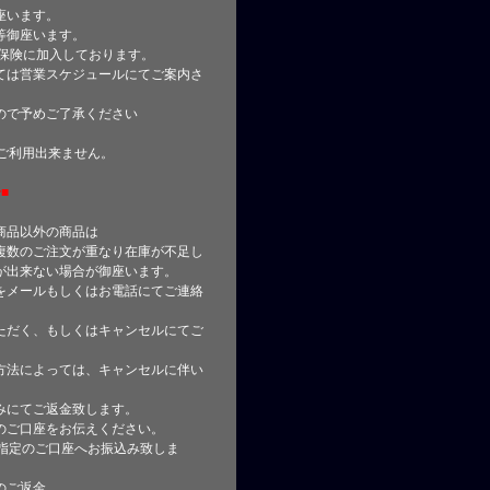
座います。
等御座います。
合保険に加入しております。
ては営業スケジュールにてご案内さ
ので予めご了承ください
はご利用出来ません。
■
商品以外の商品は
複数のご注文が重なり在庫が不足し
が出来ない場合が御座います。
をメールもしくはお電話にてご連絡
ただく、もしくはキャンセルにてご
方法によっては、キャンセルに伴い
みにてご返金致します。
のご口座をお伝えください。
指定のご口座へお振込み致しま
のご返金、