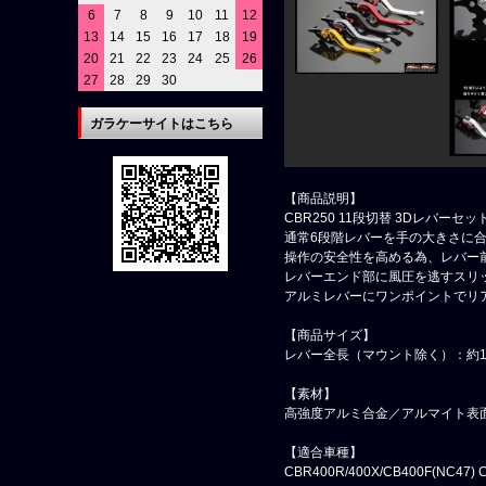
6
7
8
9
10
11
12
13
14
15
16
17
18
19
20
21
22
23
24
25
26
27
28
29
30
ガラケーサイトはこちら
【商品説明】
CBR250 11段切替 3Dレバーセッ
通常6段階レバーを手の大きさに合
操作の安全性を高める為、レバー
レバーエンド部に風圧を逃すスリ
アルミレバーにワンポイントでリ
【商品サイズ】
レバー全長（マウント除く）：約1
【素材】
高強度アルミ合金／アルマイト表
【適合車種】
CBR400R/400X/CB400F(NC47) 