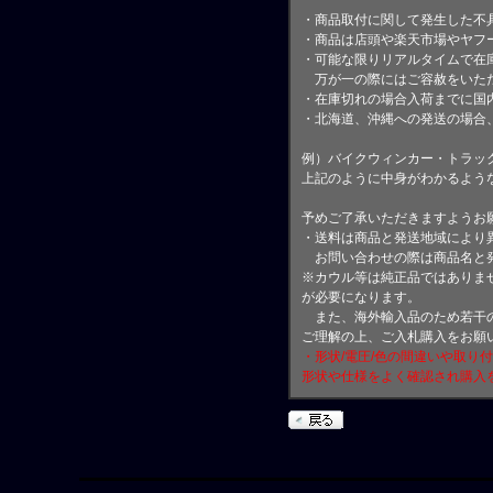
・商品取付に関して発生した不
・商品は店頭や楽天市場やヤフ
・可能な限りリアルタイムで在
万が一の際にはご容赦をいただ
・在庫切れの場合入荷までに国内
・北海道、沖縄への発送の場合
例）バイクウィンカー・トラッ
上記のように中身がわかるよう
予めご了承いただきますようお
・送料は商品と発送地域により
お問い合わせの際は商品名と
※カウル等は純正品ではありま
が必要になります。
また、海外輸入品のため若干の
ご理解の上、ご入札購入をお願
・形状/電圧/色の間違いや取り
形状や仕様をよく確認され購入