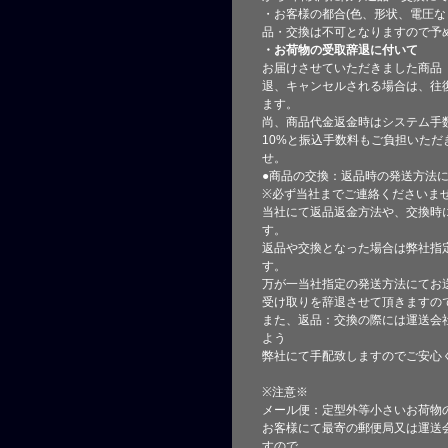
・お客様の都合(色、形状、電圧な
品・交換は不可となりますので予
・お荷物の受取辞退に付いて
お届けさせていただきました商品
退、キャンセルされる場合は、往
ます。
尚、商品代金返金時はシステム手
10%と振込手数料もご負担いただ
せ。
●商品の交換：返品時の発送方法に
※必ず当社までご連絡くださいま
当社にて返品返金方法や、交換時
す。
返品や交換となった場合は弊社指
す。
万が一当社指定の発送方法にてお
受け取りを辞退させて頂きますの
また、返品：交換の際には運送会
よう
弊社にて手配致しますのでご安心
※注意※
メール便：定型外等小さいお荷物
お客様にて最寄の郵便局又は運送
すので