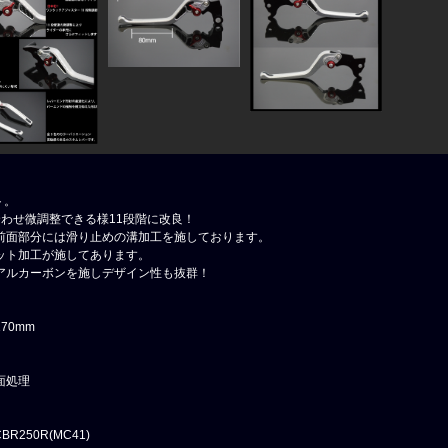
ト。
わせ微調整できる様11段階に改良！
前面部分には滑り止めの溝加工を施しております。
ット加工が施してあります。
アルカーボンを施しデザイン性も抜群！
70mm
面処理
CBR250R(MC41)