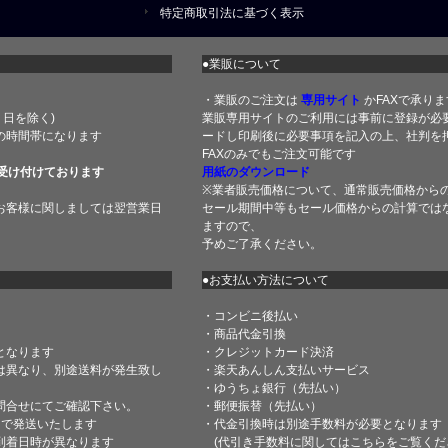
特定商取引法に基づく表示
●業販について
・業販のご注文は
専用サイト
かFAXで承りま
土・日を除く)
業販専用サイトのご利用には事前に登録が必
の時間帯になります
ードし印刷後に必要事項を記入の上、社判を押
FAXのみでもご注文可能です
受け付けております
用紙のダウンロード
※業者販売価格について、通常販売価格から
お客様に関しましては翌営業日
セール期間中等もセール価格からの計算では
ますので、
予めご了承ください。
●お支払い方法について
・コンビニ後払い
・商品代金引換
となります
・クレジットカード決済
は異なり、別途送料が発生致し
・楽天あんしん支払いサービス
・ゆうちょ銀行（先払い）
問合せにてご確認下さい。
・郵便振替（先払い）
内で発送いたします
・代金引換時は別途手数料が必要となります
到着日時が異なります
(代引き手数料に関しては
こちら
をご覧くだ