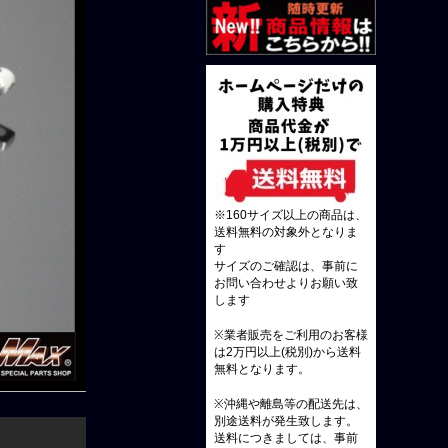
※160サイズ以上の商品は、
送料無料の対象外となりま
す
サイズのご確認は、事前に
お問い合わせよりお願い致
します
※業者販売をご利用のお客様
は2万円以上(税別)から送料
無料となります。
※沖縄や離島等の配送先は、
別途送料が発生致します。
送料につきましては、事前