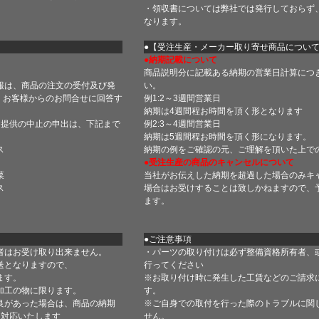
・領収書については弊社では発行しておらず
なります。
】
●【受注生産・メーカー取り寄せ商品につい
●納期記載について
商品説明分に記載ある納期の営業日計算につ
報は、商品の注文の受付及び発
い。
 お客様からのお問合せに回答す
例1:2～3週間営業日
納期は4週間程お時間を頂く形となります
・提供の中止の申出は、下記まで
例2:3～4週間営業日
納期は5週間程お時間を頂く形になります。
ス
納期の例をご確認の元、ご理解を頂いた上で
●受注生産の商品のキャンセルについて
菜
当社がお伝えした納期を超過した場合のみキ
ス
場合はお受けすることは致しかねますので、
ます。
●ご注意事項
者はお受け取り出来ません。
・パーツの取り付けは必ず整備資格所有者、
送となりますので、
行ってください
ます。
※お取り付け時に発生した工賃などのご請求
加工の物に限ります。
す。
良があった場合は、商品の納期
※ご自身での取付を行った際のトラブルに関
て対応いたします
せん。