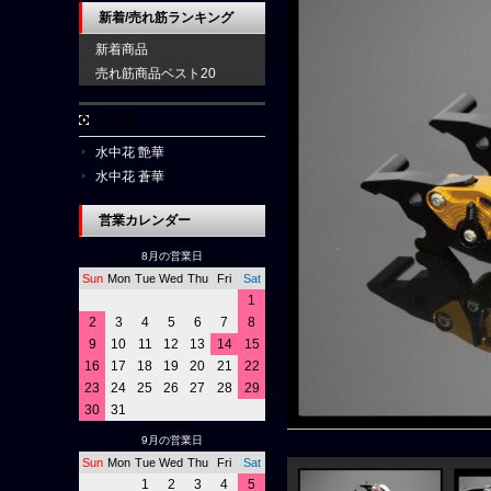
新着/売れ筋ランキング
新着商品
売れ筋商品ベスト20
水中花
水中花 艶華
水中花 蒼華
営業カレンダー
8月の営業日
Sun
Mon
Tue
Wed
Thu
Fri
Sat
1
2
3
4
5
6
7
8
9
10
11
12
13
14
15
16
17
18
19
20
21
22
23
24
25
26
27
28
29
30
31
9月の営業日
Sun
Mon
Tue
Wed
Thu
Fri
Sat
1
2
3
4
5