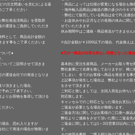
どの注文間違いを含む)による返
・商品によっては仕様が変更になる場合も御
めご了承ください
・海外輸入品商品は輸送の際の多少の小キズ
・弊社にて販売している商品は全てPL法適
（弊社発送済商品）を受取辞
・お盆休みやお正月などの長期の休みに関し
復の運賃をご負担していただき
せていただきます
休み期間中はご連絡・商品発送ができません
数料として、商品合計金額の
きます事をご了承くださいま
※合計金額が￥1000以下の場合、代金換え
ついて●
■万が一商品が出荷出来ない状態となった場合
せ。
についてご説明させて頂きま
基本的に受注生産商品、メーカーお取り寄せ
弊社倉庫にて在庫を致しておりますが、稀に
定の運送会社での発送となりま
てしまい、全てのお客様へ商品を発送する事
上記事項が発生した場合は、弊社よりその旨
送り頂きました場合、
をさせて頂きます。
で予めご了承下さい。
ご対応と致しましては、次回入荷迄お待ちい
社よりお荷物を集荷して頂ける
対応致します。
キャンセルでのご対応となった場合お支払い
ください。
ご返金が必要となる場合が御座います。
ご返金方法に関してはお客様のご口座へ振込
弊社よりご連絡をさせて頂いた際にご返金先
の場合、恐れ入りますが
ご返金に関しましては1～3日営業日以内にご
会社にて発送の場合が御座いま
す。
その他現金書留、ご購入様以外の口座名義へ