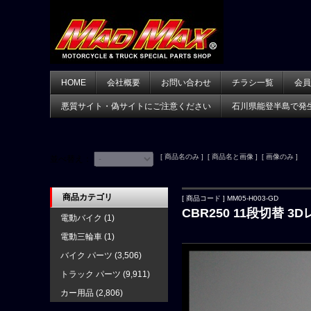
HOME
会社概要
お問い合わせ
チラシ一覧
会員
悪質サイト・偽サイトにご注意ください
石川県能登半島で発
[ 商品名のみ ] [ 商品名と画像 ] [ 画像のみ ]
並べ替え：
商品カテゴリ
[ 商品コード ] MM05-H003-GD
CBR250 11段切替 
電動バイク
(1)
電動三輪車
(1)
バイク パーツ
(3,506)
トラック パーツ
(9,911)
カー用品
(2,806)