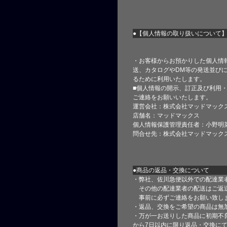
●【個人情報の取り扱いについて
・お客様からお預かりした個人情
送、カタログやDM等の発送並びに
るために利用いたします。
■個人情報の開示、訂正及び利用
ご連絡をお願いいたします。
運営会社：株式会社マッドマック
店舗名：マッドマックス
個人情報保護管理責任者：小野明
問合せ先：株式会社マッドマック
●商品の返品・交換について
・弊社、佐川急便以外での配達業
その他の配達業者の配送はご返
事前に必ずご連絡をお願い致し
・返品、交換をご希望の商品は無
・万が一お送りした商品に初期不
から7日以内に限り返品・交換に