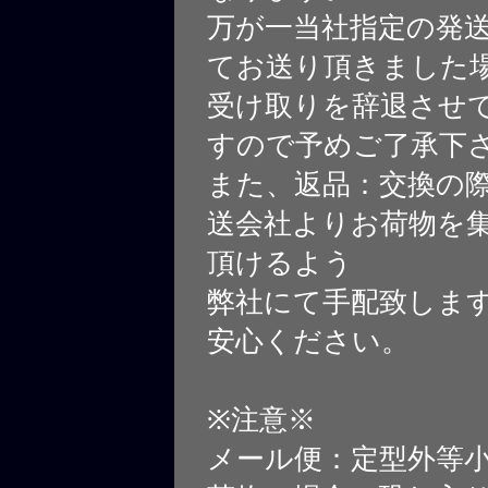
万が一当社指定の発
てお送り頂きました
受け取りを辞退させ
すので予めご了承下
また、返品：交換の
送会社よりお荷物を
頂けるよう
弊社にて手配致しま
安心ください。
※注意※
メール便：定型外等