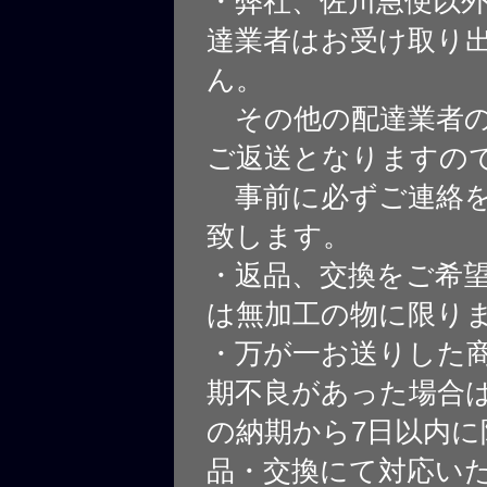
・弊社、佐川急便以
達業者はお受け取り
ん。
その他の配達業者の
ご返送となりますの
事前に必ずご連絡を
致します。
・返品、交換をご希
は無加工の物に限り
・万が一お送りした
期不良があった場合
の納期から7日以内に
品・交換にて対応い