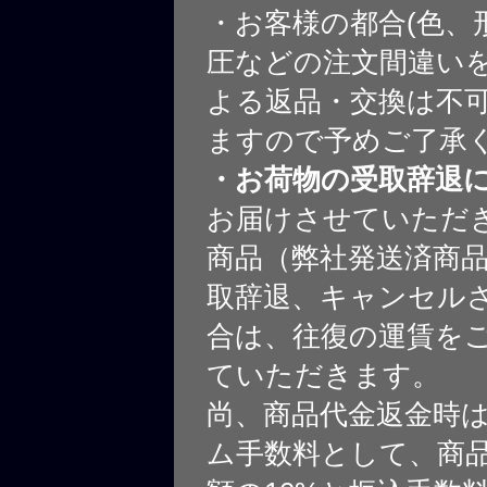
・お客様の都合(色、
圧などの注文間違いを
よる返品・交換は不
ますので予めご了承
・お荷物の受取辞退
お届けさせていただ
商品（弊社発送済商
取辞退、キャンセル
合は、往復の運賃を
ていただきます。
尚、商品代金返金時
ム手数料として、商