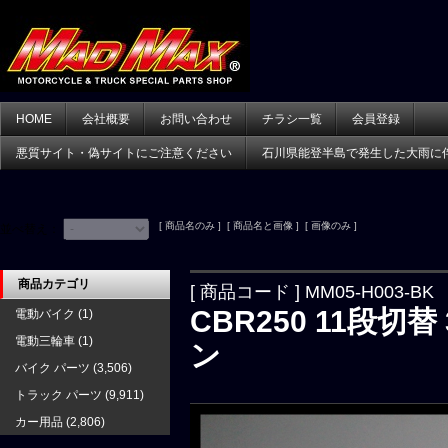
HOME
会社概要
お問い合わせ
チラシ一覧
会員登録
悪質サイト・偽サイトにご注意ください
石川県能登半島で発生した大雨に
[ 商品名のみ ] [ 商品名と画像 ] [ 画像のみ ]
並べ替え：
商品カテゴリ
[ 商品コード ] MM05-H003-BK
CBR250 11段
電動バイク
(1)
電動三輪車
(1)
ン
バイク パーツ
(3,506)
トラック パーツ
(9,911)
カー用品
(2,806)