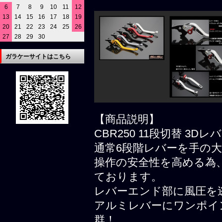
6
7
8
9
10
11
12
13
14
15
16
17
18
19
20
21
22
23
24
25
26
27
28
29
30
ガラケーサイトはこちら
【商品説明】
CBR250 11段切替 3D
通常6段階レバーを手の大
操作の安全性を高める為
ております。
レバーエンド部に風圧を
アルミレバーにワンポイ
群！