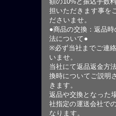
額の10%と振込手数
担いただきます事を
ださいませ。
●商品の交換：返品時
法について●
※必ず当社までご連
いませ。
当社にて返品返金方
換時についてご説明
きます。
返品や交換となった
社指定の運送会社で
なります。