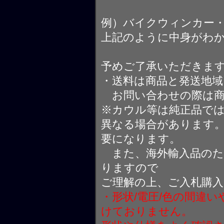
例）バイクウィンカー
上記のように中身がわ
予めご了承いただきま
・送料は商品と発送地
お問い合わせの際は商
※カウル等は純正品で
異なる場合があります
要になります。
また、海外輸入品のた
りますので
ご理解の上、ご入札購
・形状/電圧/色の間違
けておりません。