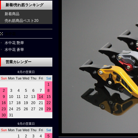
新着/売れ筋ランキング
新着商品
売れ筋商品ベスト20
水中花
水中花 艶華
水中花 蒼華
営業カレンダー
8月の営業日
Sun
Mon
Tue
Wed
Thu
Fri
Sat
1
2
3
4
5
6
7
8
9
10
11
12
13
14
15
16
17
18
19
20
21
22
23
24
25
26
27
28
29
30
31
9月の営業日
Sun
Mon
Tue
Wed
Thu
Fri
Sat
1
2
3
4
5