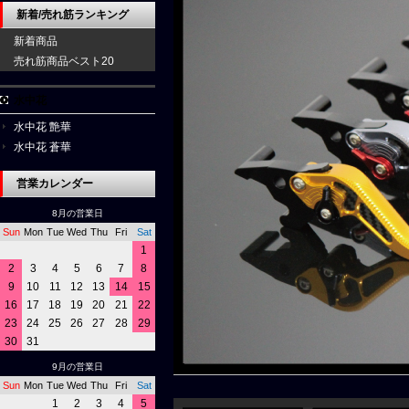
新着/売れ筋ランキング
新着商品
売れ筋商品ベスト20
水中花
水中花 艶華
水中花 蒼華
営業カレンダー
8月の営業日
Sun
Mon
Tue
Wed
Thu
Fri
Sat
1
2
3
4
5
6
7
8
9
10
11
12
13
14
15
16
17
18
19
20
21
22
23
24
25
26
27
28
29
30
31
9月の営業日
Sun
Mon
Tue
Wed
Thu
Fri
Sat
1
2
3
4
5