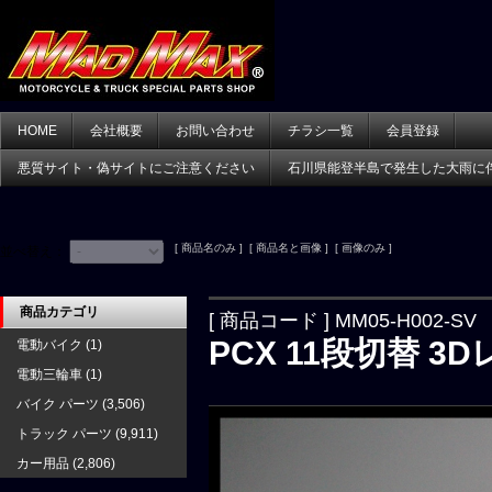
HOME
会社概要
お問い合わせ
チラシ一覧
会員登録
悪質サイト・偽サイトにご注意ください
石川県能登半島で発生した大雨に
[ 商品名のみ ] [ 商品名と画像 ] [ 画像のみ ]
並べ替え：
商品カテゴリ
[ 商品コード ] MM05-H002-SV
PCX 11段切替 
電動バイク
(1)
電動三輪車
(1)
バイク パーツ
(3,506)
トラック パーツ
(9,911)
カー用品
(2,806)