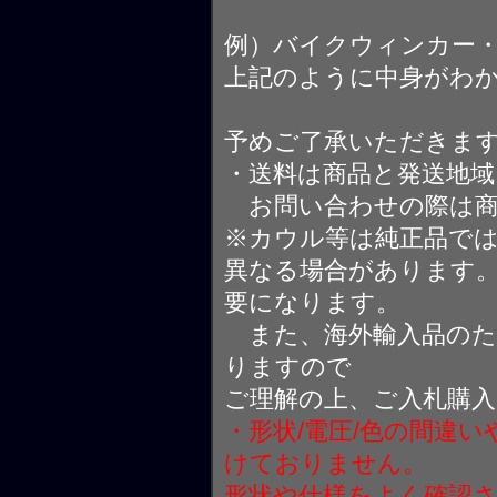
例）バイクウィンカー
上記のように中身がわ
予めご了承いただきま
・送料は商品と発送地
お問い合わせの際は商
※カウル等は純正品で
異なる場合があります
要になります。
また、海外輸入品のた
りますので
ご理解の上、ご入札購
・形状/電圧/色の間違
けておりません。
形状や仕様をよく確認