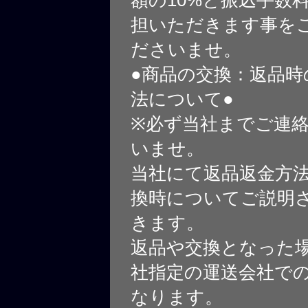
額の10%と振込手数
担いただきます事を
ださいませ。
●商品の交換：返品時
法について●
※必ず当社までご連
いませ。
当社にて返品返金方
換時についてご説明
きます。
返品や交換となった
社指定の運送会社で
なります。