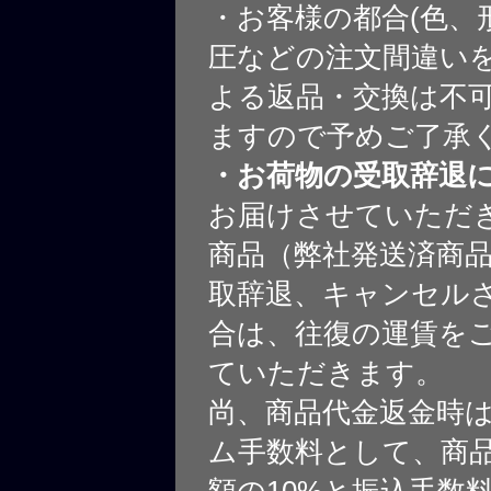
・お客様の都合(色、
圧などの注文間違いを
よる返品・交換は不
ますので予めご了承
・お荷物の受取辞退
お届けさせていただ
商品（弊社発送済商
取辞退、キャンセル
合は、往復の運賃を
ていただきます。
尚、商品代金返金時
ム手数料として、商