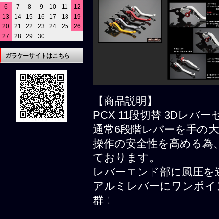
6
7
8
9
10
11
12
13
14
15
16
17
18
19
20
21
22
23
24
25
26
27
28
29
30
ガラケーサイトはこちら
【商品説明】
PCX 11段切替 3Dレバ
通常6段階レバーを手の大
操作の安全性を高める為
ております。
レバーエンド部に風圧を
アルミレバーにワンポイ
群！