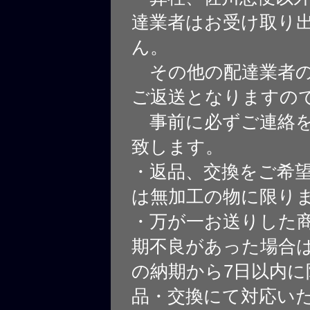
達業者はお受け取り
ん。
その他の配達業者の
ご返送となりますの
事前に必ずご連絡を
致します。
・返品、交換をご希
は無加工の物に限り
・万が一お送りした
期不良があった場合
の納期から7日以内に
品・交換にて対応い