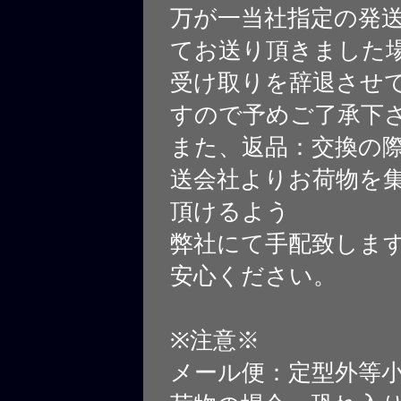
万が一当社指定の発
てお送り頂きました
受け取りを辞退させ
すので予めご了承下
また、返品：交換の
送会社よりお荷物を
頂けるよう
弊社にて手配致しま
安心ください。
※注意※
メール便：定型外等