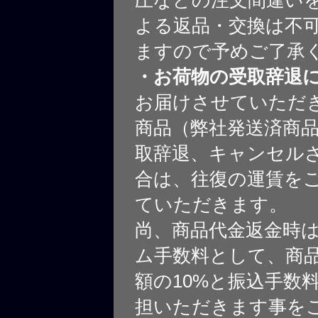
圧などの注文間違いを
よる返品・交換は不
ますので予めご了承
・お荷物の受取辞退
お届けさせていただ
商品（弊社発送済商
取辞退、キャンセル
合は、往復の運賃を
ていただきます。
尚、商品代金返金時
ム手数料として、商
額の10%と振込手数
担いただきます事を