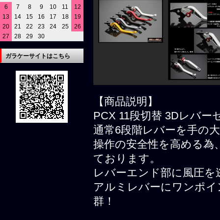
6
7
8
9
10
11
12
13
14
15
16
17
18
19
20
21
22
23
24
25
26
27
28
29
30
ガラケーサイトはこちら
【商品説明】
PCX 11段切替 3Dレバ
通常6段階レバーを手の大
操作の安全性を高める為
ております。
レバーエンド部に風圧を
アルミレバーにワンポイ
群！