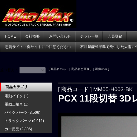
HOME
会社概要
お問い合わせ
チラシ一覧
会員登録
悪質サイト・偽サイトにご注意ください
石川県能登半島で発生した大雨に
[ 商品名のみ ] [ 商品名と画像 ] [ 画像のみ ]
並べ替え：
商品カテゴリ
[ 商品コード ] MM05-H002-BK
PCX 11段切替 
電動バイク
(1)
電動三輪車
(1)
バイク パーツ
(3,506)
トラック パーツ
(9,911)
カー用品
(2,806)