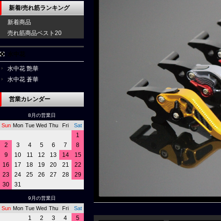
新着/売れ筋ランキング
新着商品
売れ筋商品ベスト20
水中花
水中花 艶華
水中花 蒼華
営業カレンダー
8月の営業日
Sun
Mon
Tue
Wed
Thu
Fri
Sat
1
2
3
4
5
6
7
8
9
10
11
12
13
14
15
16
17
18
19
20
21
22
23
24
25
26
27
28
29
30
31
9月の営業日
Sun
Mon
Tue
Wed
Thu
Fri
Sat
1
2
3
4
5