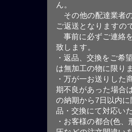
ん。
その他の配達業者の
ご返送となりますの
事前に必ずご連絡を
致します。
・返品、交換をご希
は無加工の物に限り
・万が一お送りした
期不良があった場合
の納期から7日以内に
品・交換にて対応い
・お客様の都合(色、