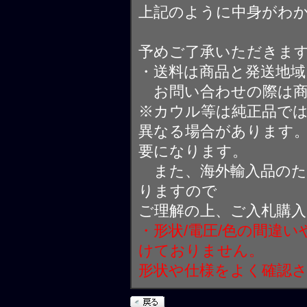
上記のように中身がわ
予めご了承いただきま
・送料は商品と発送地
お問い合わせの際は商
※カウル等は純正品で
異なる場合があります
要になります。
また、海外輸入品のた
りますので
ご理解の上、ご入札購
・形状/電圧/色の間違
けておりません。
形状や仕様をよく確認