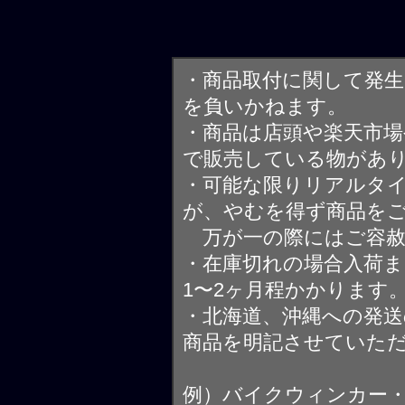
・商品取付に関して発
を負いかねます。
・商品は店頭や楽天市
で販売している物があ
・可能な限りリアルタ
が、やむを得ず商品を
万が一の際にはご容赦
・在庫切れの場合入荷ま
1〜2ヶ月程かかります
・北海道、沖縄への発送
商品を明記させていた
例）バイクウィンカー