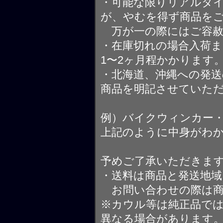
・可能な限りリアルタ
が、やむを得ず商品を
万が一の際にはご容赦
・在庫切れの場合入荷ま
1〜2ヶ月程かかります
・北海道、沖縄への発送
商品を明記させていた
例）バイクウィンカー
上記のように中身がわ
予めご了承いただきま
・送料は商品と発送地
お問い合わせの際は商
※カウル等は純正品で
異なる場合があります