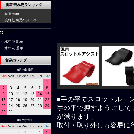
新着/売れ筋ランキング
新着商品
売れ筋商品ベスト20
水中花
水中花 艶華
水中花 蒼華
営業カレンダー
8月の営業日
Sun
Mon
Tue
Wed
Thu
Fri
Sat
1
2
3
4
5
6
7
8
9
10
11
12
13
14
15
■手の平でスロットルコ
16
17
18
19
20
21
22
23
24
25
26
27
28
29
手の平で押すようにして
30
31
が減ります。
9月の営業日
取付・取り外しも容易に
Sun
Mon
Tue
Wed
Thu
Fri
Sat
1
2
3
4
5