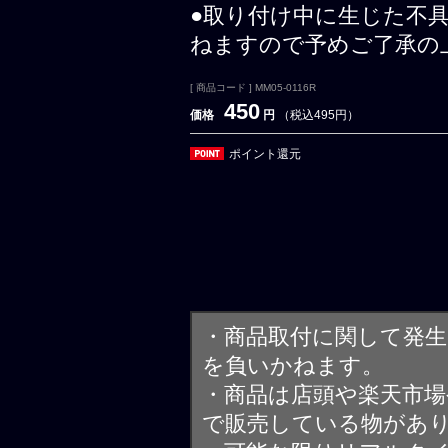
●取り付け中に生じた不
ねますので予めご了承の
[ 商品コード ] MM05-0116R
450
価格
円
（税込495円）
ポイント還元
・商品取付に関して発
を負いかねます。
・商品は店頭や楽天市
で販売している物があ