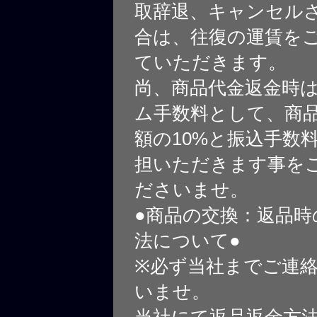
取辞退、キャンセル
合は、往復の運賃を
ていただきます。
尚、商品代金返金時
ム手数料として、商
額の10%と振込手数
担いただきます事を
ださいませ。
●商品の交換：返品時
法について●
※必ず当社までご連
いませ。