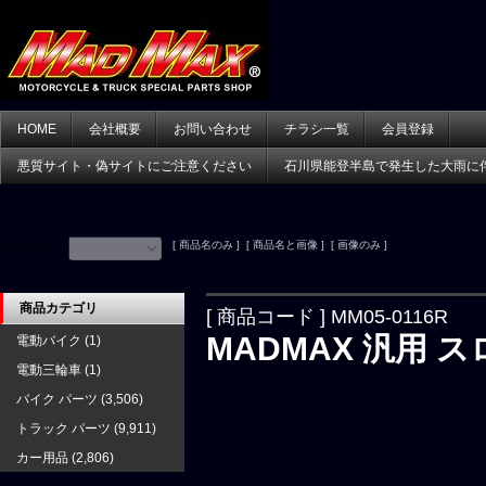
HOME
会社概要
お問い合わせ
チラシ一覧
会員登録
悪質サイト・偽サイトにご注意ください
石川県能登半島で発生した大雨に
[ 商品名のみ ] [ 商品名と画像 ] [ 画像のみ ]
並べ替え：
商品カテゴリ
[ 商品コード ] MM05-0116R
MADMAX 汎用 
電動バイク
(1)
電動三輪車
(1)
バイク パーツ
(3,506)
トラック パーツ
(9,911)
カー用品
(2,806)