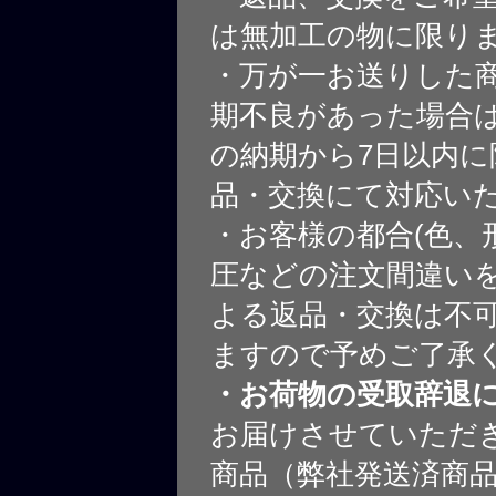
は無加工の物に限り
・万が一お送りした
期不良があった場合
の納期から7日以内に
品・交換にて対応い
・お客様の都合(色、
圧などの注文間違いを
よる返品・交換は不
ますので予めご了承
・お荷物の受取辞退
お届けさせていただ
商品（弊社発送済商