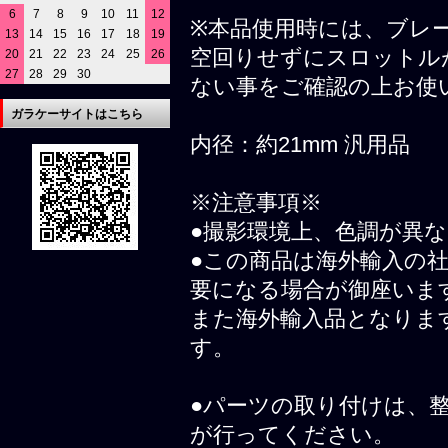
6
7
8
9
10
11
12
※本品使用時には、ブレ
13
14
15
16
17
18
19
空回りせずにスロットル
20
21
22
23
24
25
26
27
28
29
30
ない事をご確認の上お使
ガラケーサイトはこちら
内径：約21mm 汎用品
※注意事項※
●撮影環境上、色調が異
●この商品は海外輸入の
要になる場合が御座いま
また海外輸入品となりま
す。
●パーツの取り付けは、
が行ってください。