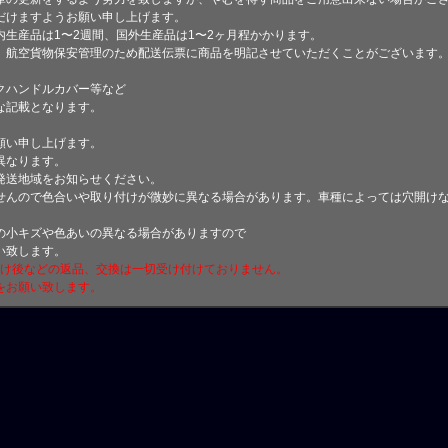
けますようお願い申し上げます。
生産品は1〜2週間、国外生産品は1〜2ヶ月程かかります。
、航空貨物保安管理のため配送伝票に商品を明記させていただくことがございます
クハンドルカバー等など
な記載となります。
願い申し上げます。
異なります。
発送地域をお知らせください。
せんので色合いや取り付けが微妙に異なる場合があります。車種によっては穴開け
小キズや色あいの異なる場合がありますので
い致します。
付け後などの返品、交換は一切受け付けておりません。
をお願い致します。