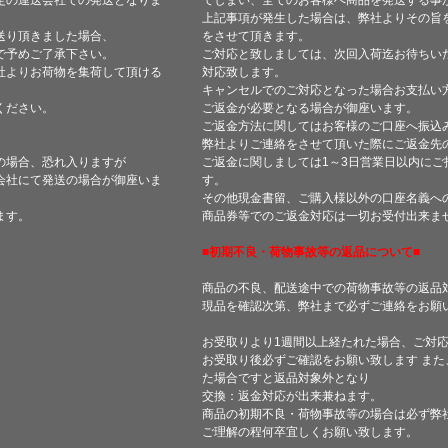
定の運送会社での発送となりま
てしまい、全てのお客様へ商品を発送する事
上記事項が発生した場合は、弊社よりその旨
送り頂きました場合、
をさせて頂きます。
で予めご了承下さい。
ご対応と致しましては、次回入荷迄お待ちい
社よりお荷物を集荷して頂ける
対応致します。
キャンセルでのご対応となった場合お支払い
ください。
ご返金が必要となる場合が御座います。
ご返金方法に関してはお客様のご口座へ振込
弊社よりご連絡をさせて頂いた際にご返金先
の場合、恐れ入りますが
ご返金に関しましては1～3日営業日以内にご
会社にて発送の場合が御座いま
す。
その他現金書留、ご購入様以外の口座名義へ
ます。
商品券等でのご返金対応は一切お受付出来ま
■初期不良・荷物事故等の返品について■
商品の不良、配送途中での荷物事故等の返品
現品を確認次第、弊社まで必ずご連絡をお願
お受取りより1週間以上経たれた場合、ご対
お受取り後必ずご確認をお願い致します ま
た場合ですと返品対象外となり
交換：返金対応が出来兼ねます。
商品の初期不良・荷物事故等の場合は必ず弊
ご理解の程何卒宜しくお願い致します。