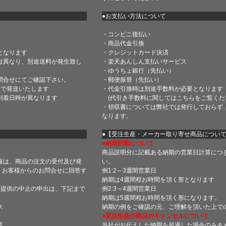
●お支払い方法について
・コンビニ後払い
・商品代金引換
となります
・クレジットカード決済
は異なり、別途送料が発生致し
・楽天あんしん支払いサービス
・ゆうちょ銀行（先払い）
問合せにてご確認下さい。
・郵便振替（先払い）
内で発送いたします
・代金引換時は別途手数料が必要となります
到着日時が異なります
(代引き手数料に関しては
こちら
をご覧くだ
・領収書については弊社では発行しておらず
なります。
】
●【受注生産・メーカー取り寄せ商品につい
●納期記載について
商品説明分に記載ある納期の営業日計算につ
報は、商品の注文の受付及び発
い。
 お客様からのお問合せに回答す
例1:2～3週間営業日
納期は4週間程お時間を頂く形となります
・提供の中止の申出は、下記まで
例2:3～4週間営業日
納期は5週間程お時間を頂く形になります。
ス
納期の例をご確認の元、ご理解を頂いた上で
●受注生産の商品のキャンセルについて
菜
当社がお伝えした納期を超過した場合のみキ