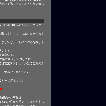
予めご了承頂きますようお願い致し
或いは専門知識のあるメカニックが
に関しましては、お承り出来かねま
しましては、一切のご対応を致しま
座います。
等御座います。
合保険に加入しております。
ては営業スケジュールにてご案内さ
ので予めご了承ください
はご利用出来ません。
■
商品以外の商品は
複数のご注文が重なり在庫が不足し