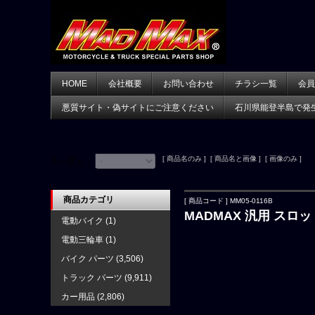
HOME
会社概要
お問い合わせ
チラシ一覧
会員
悪質サイト・偽サイトにご注意ください
石川県能登半島で発
[ 商品名のみ ] [ 商品名と画像 ] [ 画像のみ ]
並べ替え：
商品カテゴリ
[ 商品コード ] MM05-0116B
MADMAX 汎用 スロ
電動バイク
(1)
電動三輪車
(1)
バイク パーツ
(3,506)
トラック パーツ
(9,911)
カー用品
(2,806)