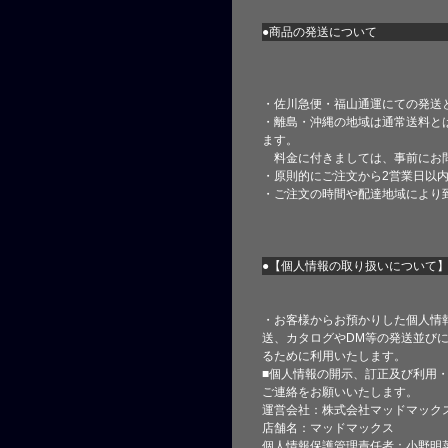
●商品の発送について
・佐川急便・福山通運にての発送
・離島・沖縄の地域は通常送料と
ます。
料金に付きましては、事前にお
・原則的にご注文から2営業日以
・ご注文の時間や配達地域により
●【個人情報の取り扱いについて
・お客様からお預かりした個人情
送、カタログやDM等の発送並びに
るために利用いたします。
■個人情報の開示、訂正及び利用
ご連絡をお願いいたします。
運営会社：株式会社マッドマック
店舗名：マッドマックス
個人情報保護管理責任者：小野明