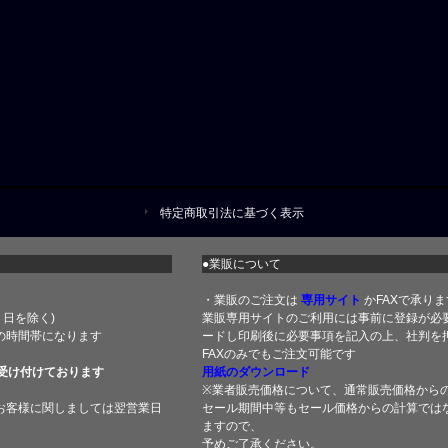
特定商取引法に基づく表示
●業販について
・業販のご注文は
専用サイト
かFAXで承りま
土・日を除く)
業販専用サイトのご利用には事前に登録が必
の時間帯になります
ードし印刷後に必要事項を記入の上、社判を押
FAXのみでもご注文可能です
受け付けております
用紙のダウンロード
※業者販売価格について、通常販売価格から
お客様に関しましては翌営業日
セール期間中等もセール価格からの計算では
ますので、
予めご了承ください。