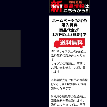
※160サイズ以上の商品は、
送料無料の対象外となりま
す
サイズのご確認は、事前に
お問い合わせよりお願い致
します
※業者販売をご利用のお客様
は2万円以上(税別)から送料
無料となります。
※沖縄や離島等の配送先は、
別途送料が発生致します。
送料につきましては、事前