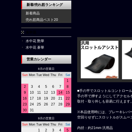
新着/売れ筋ランキング
新着商品
売れ筋商品ベスト20
水中花
水中花 艶華
水中花 蒼華
営業カレンダー
8月の営業日
Sun
Mon
Tue
Wed
Thu
Fri
Sat
1
2
3
4
5
6
7
8
■手の平でスロットルコントロー
9
10
11
12
13
14
15
手の平で押すようにしてアクセル
16
17
18
19
20
21
22
取付・取り外しも容易に行えます
23
24
25
26
27
28
29
30
31
※本品使用時には、ブレーキレバ
空回りせずにスロットルがスムー
9月の営業日
Sun
Mon
Tue
Wed
Thu
Fri
Sat
内径：約21mm 汎用品
1
2
3
4
5