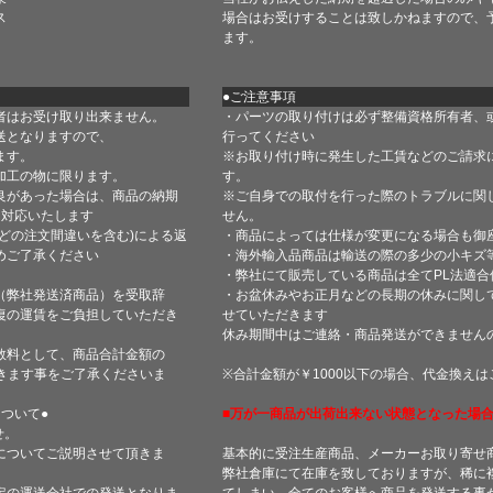
ス
場合はお受けすることは致しかねますので、
ます。
●ご注意事項
者はお受け取り出来ません。
・パーツの取り付けは必ず整備資格所有者、
送となりますので、
行ってください
ます。
※お取り付け時に発生した工賃などのご請求
加工の物に限ります。
す。
良があった場合は、商品の納期
※ご自身での取付を行った際のトラブルに関
て対応いたします
せん。
どの注文間違いを含む)による返
・商品によっては仕様が変更になる場合も御
めご了承ください
・海外輸入品商品は輸送の際の多少の小キズ
・弊社にて販売している商品は全てPL法適
（弊社発送済商品）を受取辞
・お盆休みやお正月などの長期の休みに関し
復の運賃をご負担していただき
せていただきます
休み期間中はご連絡・商品発送ができません
数料として、商品合計金額の
きます事をご了承くださいま
※合計金額が￥1000以下の場合、代金換え
ついて●
■万が一商品が出荷出来ない状態となった場合
せ。
についてご説明させて頂きま
基本的に受注生産商品、メーカーお取り寄せ
弊社倉庫にて在庫を致しておりますが、稀に