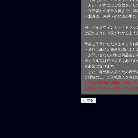
万が一の際にはご容赦をいただ
・在庫切れの場合入荷までに国内
・北海道、沖縄への発送の場合
例）バイクウィンカー・トラッ
上記のように中身がわかるよう
予めご了承いただきますようお
・送料は商品と発送地域により
お問い合わせの際は商品名と
※カウル等は純正品ではありま
が必要になります。
また、海外輸入品のため若干の
ご理解の上、ご入札購入をお願
・形状/電圧/色の間違いや取り
形状や仕様をよく確認され購入