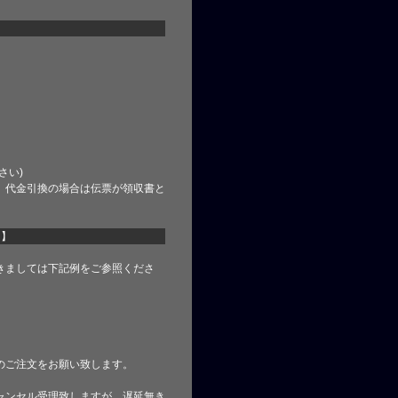
さい)
、代金引換の場合は伝票が領収書と
て】
きましては下記例をご参照くださ
のご注文をお願い致します。
ャンセル受理致しますが、遅延無き