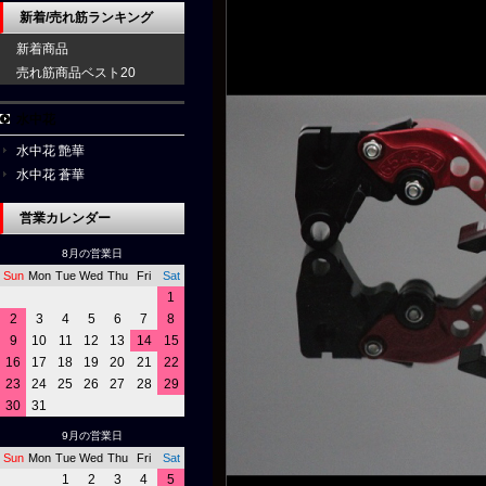
新着/売れ筋ランキング
新着商品
売れ筋商品ベスト20
水中花
水中花 艶華
水中花 蒼華
営業カレンダー
8月の営業日
Sun
Mon
Tue
Wed
Thu
Fri
Sat
1
2
3
4
5
6
7
8
9
10
11
12
13
14
15
16
17
18
19
20
21
22
23
24
25
26
27
28
29
30
31
9月の営業日
Sun
Mon
Tue
Wed
Thu
Fri
Sat
1
2
3
4
5