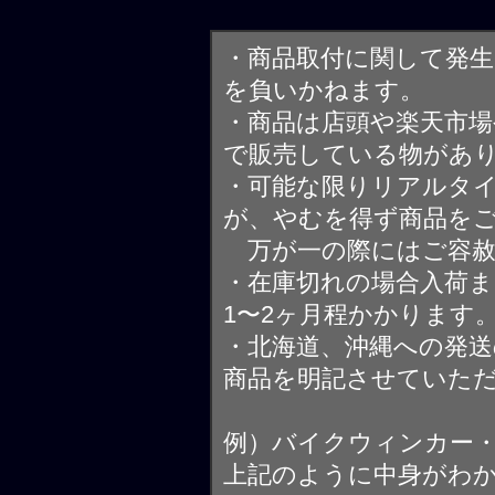
・商品取付に関して発
を負いかねます。
・商品は店頭や楽天市
で販売している物があ
・可能な限りリアルタ
が、やむを得ず商品を
万が一の際にはご容赦
・在庫切れの場合入荷ま
1〜2ヶ月程かかります
・北海道、沖縄への発送
商品を明記させていた
例）バイクウィンカー
上記のように中身がわ