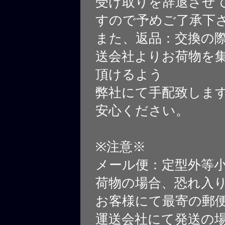
受け取りを辞退させ
すので予めご了承下
また、返品：交換の
送会社よりお荷物を
頂けるよう
弊社にて手配致しま
安心ください。
※注意※
メール便：定型外等
荷物の場合、恐れ入
お客様にて最寄の郵
運送会社にて発送の