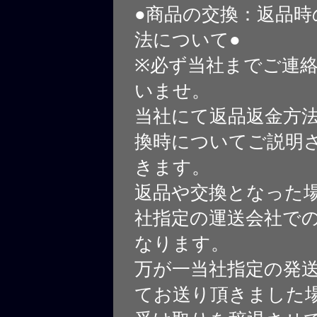
●商品の交換：返品時
法について●
※必ず当社までご連
いませ。
当社にて返品返金方
換時についてご説明
きます。
返品や交換となった
社指定の運送会社で
なります。
万が一当社指定の発
てお送り頂きました