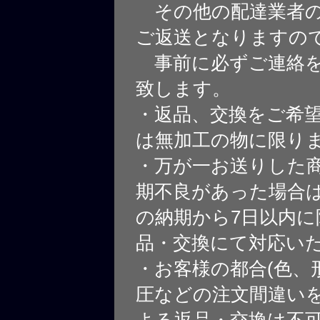
その他の配達業者の
ご返送となりますの
事前に必ずご連絡を
致します。
・返品、交換をご希
は無加工の物に限り
・万が一お送りした
期不良があった場合
の納期から7日以内に
品・交換にて対応い
・お客様の都合(色、
圧などの注文間違いを
よる返品・交換は不