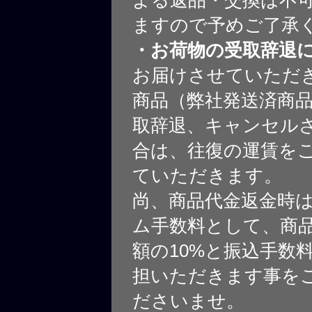
ますので予めご了承
・お荷物の受取辞退
お届けさせていただ
商品（弊社発送済商
取辞退、キャンセル
合は、往復の運賃を
ていただきます。
尚、商品代金返金時
ム手数料として、商
額の10%と振込手数
担いただきます事を
ださいませ。