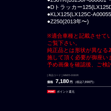
●Dトラッカー125(LX125D
●KLX125(LX125C-A0005
●Z250(2013年〜)
※適合車種と記載させて
ご覧下さい。
純正品とは形状が異なる
施して頂く必要が御座い
予め画像を確認後、ご検
[ 商品コード ] MM05-0080R
7,180
価格
円
（税込7,898円）
ポイント還元