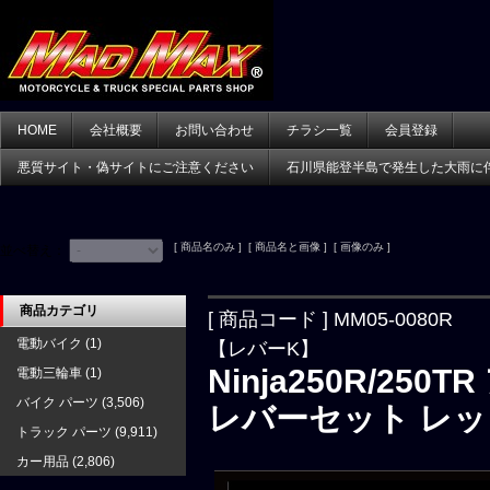
HOME
会社概要
お問い合わせ
チラシ一覧
会員登録
悪質サイト・偽サイトにご注意ください
石川県能登半島で発生した大雨に
[ 商品名のみ ] [ 商品名と画像 ] [ 画像のみ ]
並べ替え：
商品カテゴリ
[ 商品コード ] MM05-0080R
電動バイク
(1)
【レバーK】
Ninja250R/2
電動三輪車
(1)
バイク パーツ
(3,506)
レバーセット レッ
トラック パーツ
(9,911)
カー用品
(2,806)