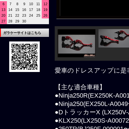
6
7
8
9
10
11
12
13
14
15
16
17
18
19
20
21
22
23
24
25
26
27
28
29
30
ガラケーサイトはこちら
愛車のドレスアップに是
【主な適合車種】
●Ninja250R(EX250K-A00
●Ninja250(EX250L-A004
●DトラッカーX (LX250V-
●KLX250(LX250S-A0007
●250TR(BJ250F-000001〜