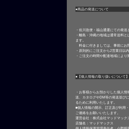
●商品の発送について
・佐川急便・福山通運にての発送
・離島・沖縄の地域は通常送料と
ます。
料金に付きましては、事前にお
・原則的にご注文から2営業日以
・ご注文の時間や配達地域により
●【個人情報の取り扱いについて
・お客様からお預かりした個人情
送、カタログやDM等の発送並びに
るために利用いたします。
■個人情報の開示、訂正及び利用
ご連絡をお願いいたします。
運営会社：株式会社マッドマック
店舗名：マッドマックス
個人情報保護管理責任者：小野明