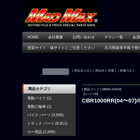
HOME
会社概要
お問い合わせ
チラシ一覧
会員
悪質サイト・偽サイトにご注意ください
石川県能登半島で発
[ 商品名のみ ] [ 商品名と画像 ] [ 画像のみ ]
並べ替え：
商品カテゴリ
[ 商品コード ] MM05-0062B
【レバーH】
電動バイク
(1)
CBR1000RR(04〜0
電動三輪車
(1)
バイク パーツ
(3,506)
トラック パーツ
(9,911)
カー用品
(2,806)