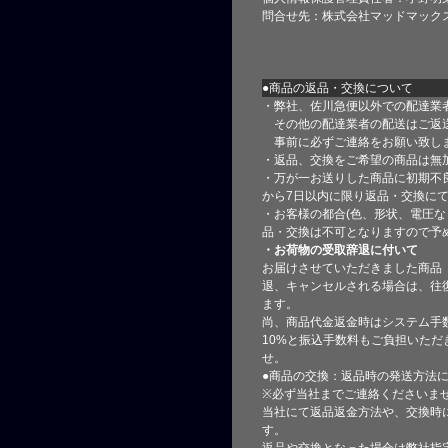
問合せ先：株式会社マッドマック
●商品の返品・交換について
・弊社、佐川急便以外での配達業
その他の配達業者の配送はご返
事前に必ずご連絡をお願い致し
・返品、交換をご希望の商品は無
・万が一お送りした商品に初期不
から7日以内に限り返品・交換に
・お客様の都合(色、形状、電圧な
品・交換は不可となりますので予
・お荷物の受取辞退に付いて
お届けさせていただきました商品
退、キャンセルされる場合は、往
ます。
尚、商品代金返金時はシステム手
10%と振込手数料もご負担いただ
せ。
●商品の交換：返品時の発送方法に
※必ず当社までご連絡くださいま
当社にて返品返金方法や、交換時
す。