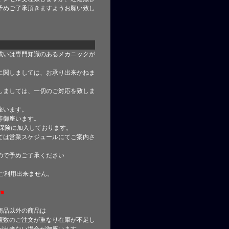
予めご了承頂きますようお願い致し
或いは専門知識のあるメカニックが
に関しましては、お承り出来かねま
しましては、一切のご対応を致しま
座います。
等御座います。
合保険に加入しております。
ては営業スケジュールにてご案内さ
ので予めご了承ください
はご利用出来ません。
■
商品以外の商品は
複数のご注文が重なり在庫が不足し