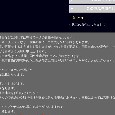
返品の条件につきまして
具合などに関しては弊社で一切の責任を負いかねます。
ーオークションなど、複数のサイトで販売している物があります。
庫の更新をするよう努力を致しますが、やむを得ず商品をご用意出来ない場合がご
けますようお願い申し上げます。
生産品は1〜2週間、国外生産品は1〜2ヶ月程かかります。
、航空貨物保安管理のため配送伝票に商品を明記させていただくことがございます
クハンドルカバー等など
な記載となります。
願い申し上げます。
異なります。
発送地域をお知らせください。
せんので色合いや取り付けが微妙に異なる場合があります。車種によっては穴開け
小キズや色あいの異なる場合がありますので
い致します。