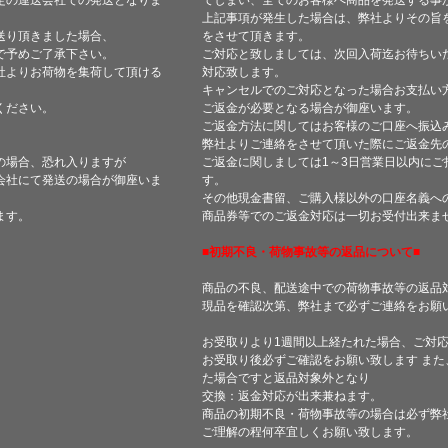
定の運送会社での発送となりま
てしまい、全てのお客様へ商品を発送する事
上記事項が発生した場合は、弊社よりその旨
送り頂きました場合、
をさせて頂きます。
で予めご了承下さい。
ご対応と致しましては、次回入荷迄お待ちい
社よりお荷物を集荷して頂ける
対応致します。
キャンセルでのご対応となった場合お支払い
ください。
ご返金が必要となる場合が御座います。
ご返金方法に関してはお客様のご口座へ振込
弊社よりご連絡をさせて頂いた際にご返金先
の場合、恐れ入りますが
ご返金に関しましては1～3日営業日以内にご
会社にて発送の場合が御座いま
す。
その他現金書留、ご購入様以外の口座名義へ
ます。
商品券等でのご返金対応は一切お受付出来ま
■初期不良・荷物事故等の返品について■
商品の不良、配送途中での荷物事故等の返品
現品を確認次第、弊社まで必ずご連絡をお願
お受取りより1週間以上経たれた場合、ご対
お受取り後必ずご確認をお願い致します ま
た場合ですと返品対象外となり
交換：返金対応が出来兼ねます。
商品の初期不良・荷物事故等の場合は必ず弊
ご理解の程何卒宜しくお願い致します。