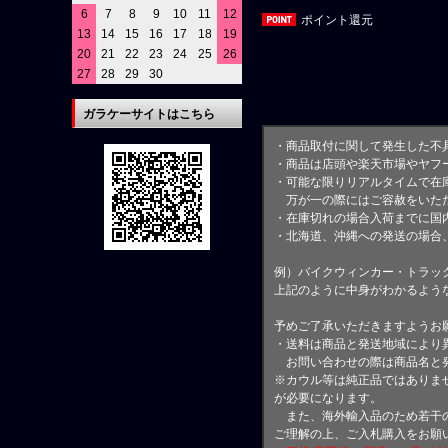
6
7
8
9
10
11
12
ポイント還元
13
14
15
16
17
18
19
20
21
22
23
24
25
26
27
28
29
30
ガラケーサイトはこちら
・商品取付に関して発生した不
・商品は店頭や楽天市場やヤフ
・可能な限りリアルタイムで在
万が一の際にはご容赦をいただ
・在庫切れの場合入荷までに国内
・北海道、沖縄への発送の場合
例）バイクウィンカー・トラッ
上記のように中身がわかるよう
予めご了承いただきますようお
・送料は商品と発送地域により
お問い合わせの際は商品名と
※カウル等は純正品ではありま
が必要になります。
また、海外輸入品のため若干の
ご理解の上、ご入札購入をお願