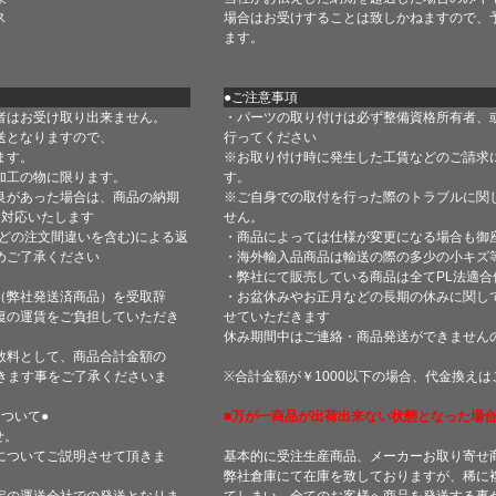
ス
場合はお受けすることは致しかねますので、
ます。
●ご注意事項
者はお受け取り出来ません。
・パーツの取り付けは必ず整備資格所有者、
送となりますので、
行ってください
ます。
※お取り付け時に発生した工賃などのご請求
加工の物に限ります。
す。
良があった場合は、商品の納期
※ご自身での取付を行った際のトラブルに関
て対応いたします
せん。
どの注文間違いを含む)による返
・商品によっては仕様が変更になる場合も御
めご了承ください
・海外輸入品商品は輸送の際の多少の小キズ
・弊社にて販売している商品は全てPL法適
（弊社発送済商品）を受取辞
・お盆休みやお正月などの長期の休みに関し
復の運賃をご負担していただき
せていただきます
休み期間中はご連絡・商品発送ができません
数料として、商品合計金額の
きます事をご了承くださいま
※合計金額が￥1000以下の場合、代金換え
ついて●
■万が一商品が出荷出来ない状態となった場合
せ。
についてご説明させて頂きま
基本的に受注生産商品、メーカーお取り寄せ
弊社倉庫にて在庫を致しておりますが、稀に