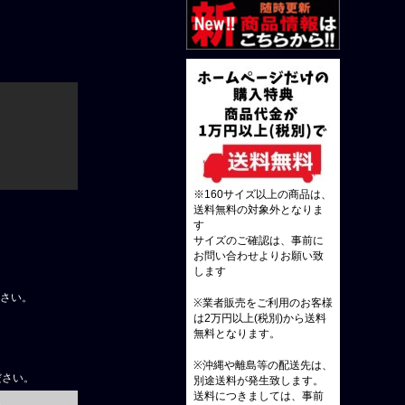
※160サイズ以上の商品は、
送料無料の対象外となりま
す
サイズのご確認は、事前に
お問い合わせよりお願い致
します
下さい。
※業者販売をご利用のお客様
は2万円以上(税別)から送料
無料となります。
※沖縄や離島等の配送先は、
ださい。
別途送料が発生致します。
送料につきましては、事前