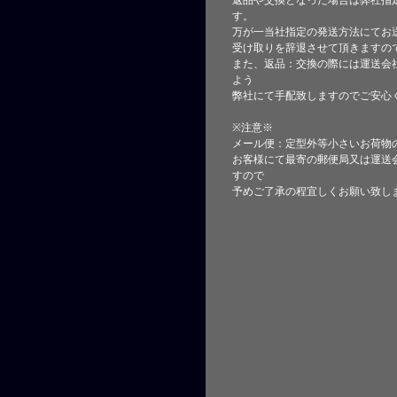
返品や交換となった場合は弊社指
す。
万が一当社指定の発送方法にてお
受け取りを辞退させて頂きますの
また、返品：交換の際には運送会
よう
弊社にて手配致しますのでご安心
※注意※
メール便：定型外等小さいお荷物
お客様にて最寄の郵便局又は運送
すので
予めご了承の程宜しくお願い致し