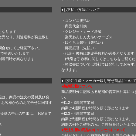
●お支払い方法について
・コンビニ後払い
・商品代金引換
となります
・クレジットカード決済
は異なり、別途送料が発生致し
・楽天あんしん支払いサービス
・ゆうちょ銀行（先払い）
問合せにてご確認下さい。
・郵便振替（先払い）
内で発送いたします
・代金引換時は別途手数料が必要となります
到着日時が異なります
(代引き手数料に関しては
こちら
をご覧くだ
・領収書については弊社では発行しておらず
なります。
】
●【受注生産・メーカー取り寄せ商品につい
●納期記載について
商品説明分に記載ある納期の営業日計算につ
報は、商品の注文の受付及び発
い。
 お客様からのお問合せに回答す
例1:2～3週間営業日
納期は4週間程お時間を頂く形となります
・提供の中止の申出は、下記まで
例2:3～4週間営業日
納期は5週間程お時間を頂く形になります。
ス
納期の例をご確認の元、ご理解を頂いた上で
●受注生産の商品のキャンセルについて
菜
当社がお伝えした納期を超過した場合のみキ