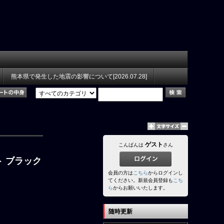
熊本県で発生した地震の影響について[2026.07.28]
ゲスト
こんばんは
さん
ット ブラック
会員の方は
こちら
からログインし
てください。新規会員登録も
こち
ら
からお願いいたします。
随時更新