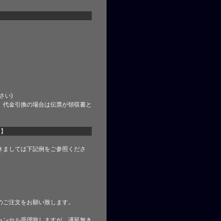
さい)
、代金引換の場合は伝票が領収書と
て】
きましては下記例をご参照くださ
のご注文をお願い致します。
ャンセル受理致しますが、遅延無き