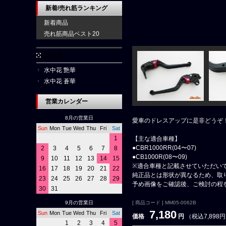
新着/売れ筋ランキング
新着商品
売れ筋商品ベスト20
水中花
水中花 艶華
水中花 蒼華
営業カレンダー
8月の営業日
愛車のドレスアップに是非どうぞ
Sun
Mon
Tue
Wed
Thu
Fri
Sat
1
【主な適合車種】
●CBR1000RR(04〜07)
2
3
4
5
6
7
8
●CB1000R(08〜09)
9
10
11
12
13
14
15
※適合車種と記載させていただい
16
17
18
19
20
21
22
純正品とは形状が異なるため、取
23
24
25
26
27
28
29
予め画像をご確認後、ご検討の程
30
31
9月の営業日
[ 商品コード ] MM05-0062B
7,180
Sun
Mon
Tue
Wed
Thu
Fri
Sat
価格
円
（税込7,898
1
2
3
4
5