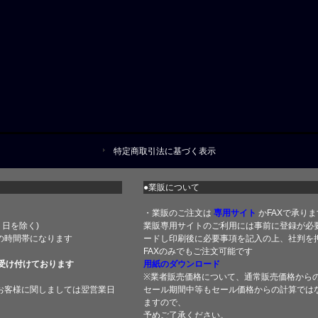
特定商取引法に基づく表示
●業販について
・業販のご注文は
専用サイト
かFAXで承りま
土・日を除く)
業販専用サイトのご利用には事前に登録が必
の時間帯になります
ードし印刷後に必要事項を記入の上、社判を押
FAXのみでもご注文可能です
受け付けております
用紙のダウンロード
※業者販売価格について、通常販売価格から
お客様に関しましては翌営業日
セール期間中等もセール価格からの計算では
ますので、
予めご了承ください。