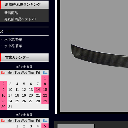
新着/売れ筋ランキング
新着商品
売れ筋商品ベスト20
水中花
水中花 艶華
水中花 蒼華
営業カレンダー
8月の営業日
Sun
Mon
Tue
Wed
Thu
Fri
Sat
1
2
3
4
5
6
7
8
9
10
11
12
13
14
15
16
17
18
19
20
21
22
23
24
25
26
27
28
29
30
31
9月の営業日
Sun
Mon
Tue
Wed
Thu
Fri
Sat
1
2
3
4
5