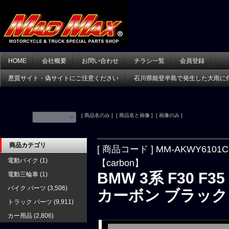
HOME
会社概要
お問い合わせ
チラシ一覧
会員登録
悪質サイト・偽サイトにご注意ください
石川県能登半島で発生した大雨に
[ 商品名のみ ] [ 商品名と画像 ] [ 画像のみ ]
並べ替え：
商品カテゴリ
[ 商品コード ] MM-AKWY6101C
電動バイク
(1)
【carbon】
BMW 3系 F30 
電動三輪車
(1)
バイク パーツ
(3,506)
カーボン ブラック
トラック パーツ
(9,911)
カー用品
(2,806)