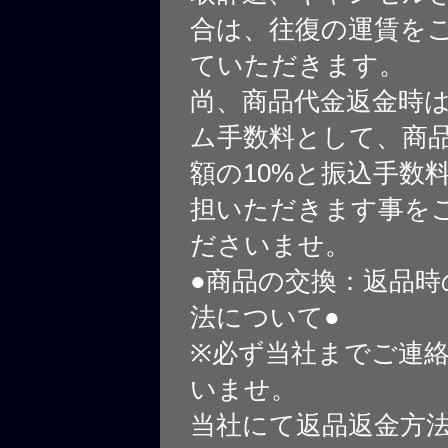
合は、往復の運賃を
ていただきます。
尚、商品代金返金時
ム手数料として、商
額の10%と振込手数
担いただきます事を
ださいませ。
●商品の交換：返品時
法について●
※必ず当社までご連
いませ。
当社にて返品返金方