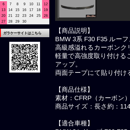
6
7
8
9
10
11
12
13
14
15
16
17
18
19
20
21
22
23
24
25
26
27
28
29
30
【商品説明】
ガラケーサイトはこちら
BMW 3系 F30 F35 
高級感溢れるカーボンク
軽量で高強度取り付ける
アップ。
両面テープにて貼り付け
【商品仕様】
素材：CFRP（カーボン
商品サイズ：長さ約：114
【適合車種】