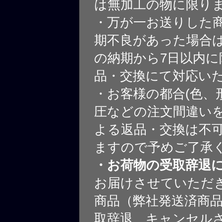
は無加工の物に限り
・万が一お送りした
期不良があった場合
の納期から7日以内に
品・交換にて対応い
・お客様の都合(色、
圧などの注文間違いを
よる返品・交換は不
ますので予めご了承
・お荷物の受取辞退
お届けさせていただ
商品（弊社発送済商
取辞退、キャンセル