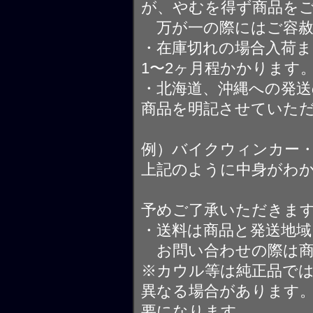
が、やむを得ず商品を
万が一の際にはご容赦
・在庫切れの場合入荷ま
1〜2ヶ月程かかります
・北海道、沖縄への発送
商品を明記させていた
例）バイクウィンカー
上記のように中身がわ
予めご了承いただきま
・送料は商品と発送地
お問い合わせの際は商
※カウル等は純正品で
異なる場合があります
要になります。