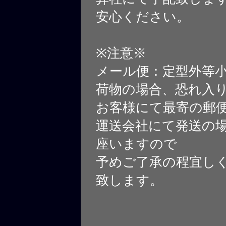
安心ください。
※注意※
メール便：定型外等
荷物の場合、恐れ入
お客様にて最寄の郵
運送会社にて発送の
座いますので
予めご了承の程宜し
致します。