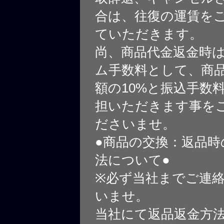
合は、往復の運賃を
ていただきます。
尚、商品代金返金時
ム手数料として、商
額の10%と振込手数
担いただきます事を
ださいませ。
●商品の交換：返品時
法について●
※必ず当社までご連
いませ。
当社にて返品返金方