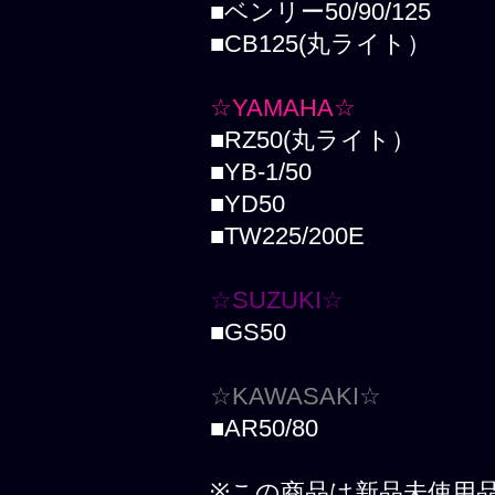
■ベンリー50/90/125
■CB125(丸ライト）
☆YAMAHA☆
■RZ50(丸ライト）
■YB-1/50
■YD50
■TW225/200E
☆SUZUKI☆
■GS50
☆KAWASAKI☆
■AR50/80
※この商品は新品未使用