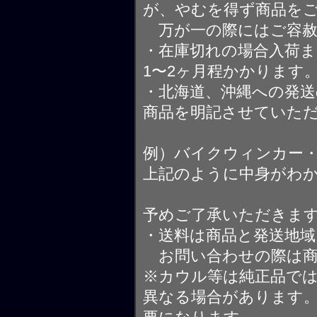
が、やむを得ず商品を
万が一の際にはご容赦
・在庫切れの場合入荷ま
1〜2ヶ月程かかります
・北海道、沖縄への発送
商品を明記させていた
例）バイクウィンカー
上記のように中身がわ
予めご了承いただきま
・送料は商品と発送地
お問い合わせの際は商
※カウル等は純正品で
異なる場合があります