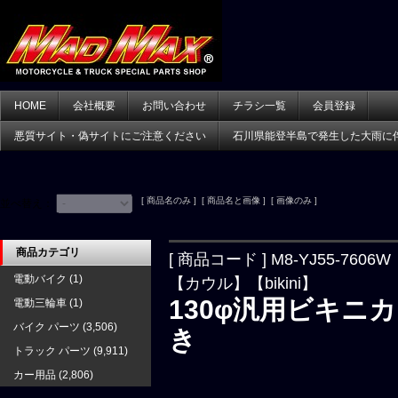
HOME
会社概要
お問い合わせ
チラシ一覧
会員登録
悪質サイト・偽サイトにご注意ください
石川県能登半島で発生した大雨に
[ 商品名のみ ] [ 商品名と画像 ] [ 画像のみ ]
並べ替え：
商品カテゴリ
[ 商品コード ] M8-YJ55-7606W
電動バイク
(1)
【カウル】【bikini】
130φ汎用ビキニ
電動三輪車
(1)
バイク パーツ
(3,506)
き
トラック パーツ
(9,911)
カー用品
(2,806)