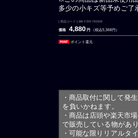
多少の小キズ等予めご了
[ 商品コード ] M8-YJ55-7606W
4,880
価格
円
（税込5,368円）
ポイント還元
・商品取付に関して発
を負いかねます。
・商品は店頭や楽天市
で販売している物があ
・可能な限りリアルタ