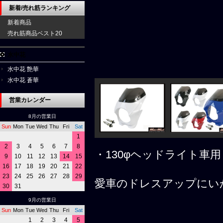
新着/売れ筋ランキング
新着商品
売れ筋商品ベスト20
水中花
水中花 艶華
水中花 蒼華
営業カレンダー
8月の営業日
Sun
Mon
Tue
Wed
Thu
Fri
Sat
1
2
3
4
5
6
7
8
・130φヘッドライト車用
9
10
11
12
13
14
15
16
17
18
19
20
21
22
23
24
25
26
27
28
29
愛車のドレスアップにい
30
31
9月の営業日
Sun
Mon
Tue
Wed
Thu
Fri
Sat
1
2
3
4
5