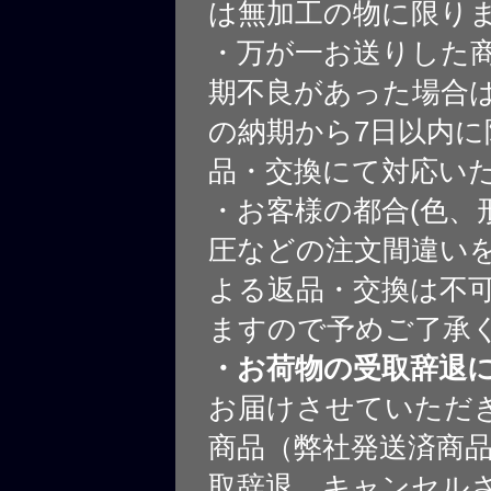
は無加工の物に限り
・万が一お送りした
期不良があった場合
の納期から7日以内に
品・交換にて対応い
・お客様の都合(色、
圧などの注文間違いを
よる返品・交換は不
ますので予めご了承
・お荷物の受取辞退
お届けさせていただ
商品（弊社発送済商
取辞退、キャンセル