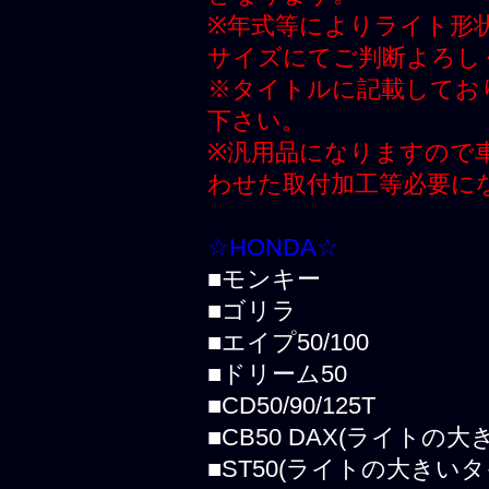
※年式等によりライト形
サイズにてご判断よろし
※タイトルに記載してお
下さい。
※汎用品になりますので
わせた取付加工等必要に
☆HONDA☆
■モンキー
■ゴリラ
■エイプ50/100
■ドリーム50
■CD50/90/125T
■CB50 DAX(ライトの
■ST50(ライトの大きいタ