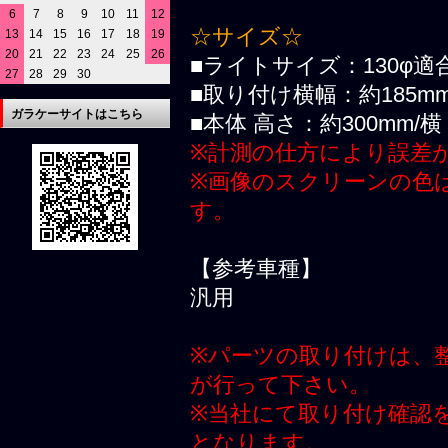
6
7
8
9
10
11
12
☆サイズ☆
13
14
15
16
17
18
19
20
21
22
23
24
25
26
■ライトサイズ：130φ適
27
28
29
30
■取り付け横幅：約185m
ガラケーサイトはこちら
■本体 高さ：約300mm/横
※計測の仕方により誤差
※画像のスクリーンの色
す。
【参考車種】
汎用
※パーツの取り付けは、
が行って下さい。
※当社にて取り付け確認
となります。