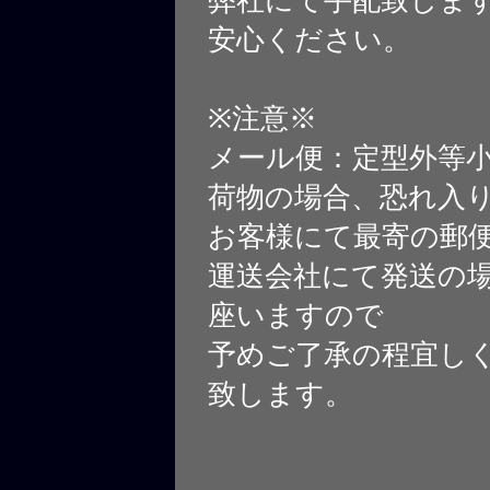
安心ください。
※注意※
メール便：定型外等
荷物の場合、恐れ入
お客様にて最寄の郵
運送会社にて発送の
座いますので
予めご了承の程宜し
致します。