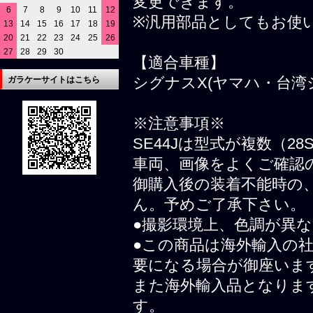
変更できます。
6
7
8
9
10
11
12
※汎用部品としてもお使
13
14
15
16
17
18
19
20
21
22
23
24
25
26
27
28
29
30
【適合車種】
シグナスX(ヤマハ・台湾
ガラケーサイトはこちら
※注意事項※
SE44Jは型式が複数（2
車両、画像をよくご確認
御購入後の装着不能時の
ん。予めご了承下さい。
●撮影環境上、色調が異
●この商品は海外輸入の
要になる場合が御座いま
また海外輸入品となりま
す。