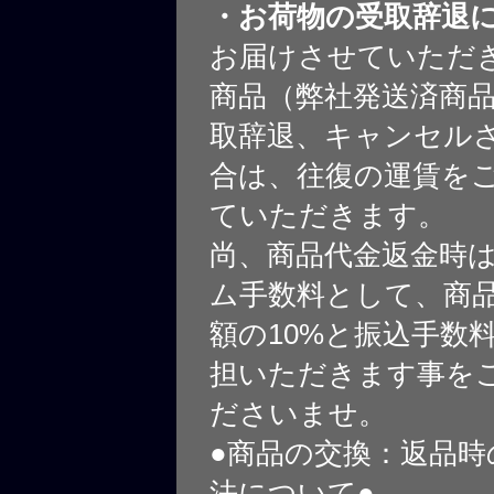
・お荷物の受取辞退
お届けさせていただ
商品（弊社発送済商
取辞退、キャンセル
合は、往復の運賃を
ていただきます。
尚、商品代金返金時
ム手数料として、商
額の10%と振込手数
担いただきます事を
ださいませ。
●商品の交換：返品時
法について●