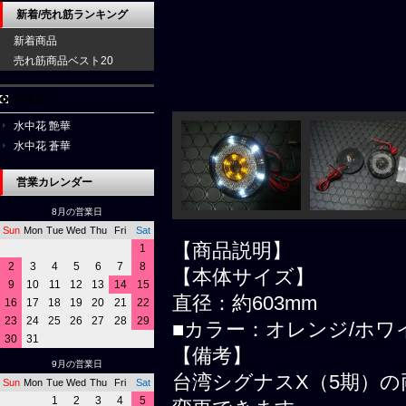
新着/売れ筋ランキング
新着商品
売れ筋商品ベスト20
水中花
水中花 艶華
水中花 蒼華
営業カレンダー
8月の営業日
Sun
Mon
Tue
Wed
Thu
Fri
Sat
【商品説明】
1
2
3
4
5
6
7
8
【本体サイズ】
9
10
11
12
13
14
15
直径：約603mm
16
17
18
19
20
21
22
23
24
25
26
27
28
29
■カラー：オレンジ/ホワ
30
31
【備考】
9月の営業日
台湾シグナスX（5期）の
Sun
Mon
Tue
Wed
Thu
Fri
Sat
1
2
3
4
5