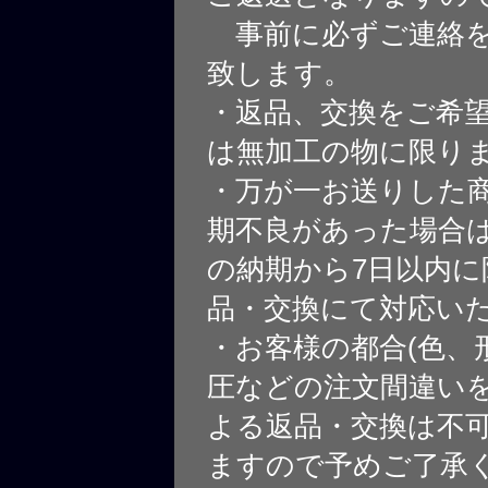
事前に必ずご連絡を
致します。
・返品、交換をご希
は無加工の物に限り
・万が一お送りした
期不良があった場合
の納期から7日以内に
品・交換にて対応い
・お客様の都合(色、
圧などの注文間違いを
よる返品・交換は不
ますので予めご了承