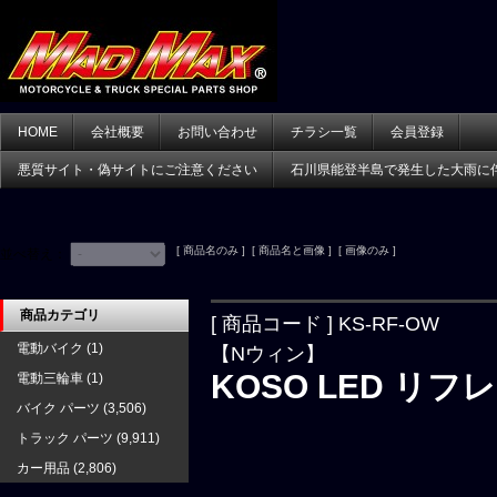
HOME
会社概要
お問い合わせ
チラシ一覧
会員登録
悪質サイト・偽サイトにご注意ください
石川県能登半島で発生した大雨に
[ 商品名のみ ] [ 商品名と画像 ] [ 画像のみ ]
並べ替え：
商品カテゴリ
[ 商品コード ] KS-RF-OW
電動バイク
(1)
【Nウィン】
KOSO LED リ
電動三輪車
(1)
バイク パーツ
(3,506)
トラック パーツ
(9,911)
カー用品
(2,806)