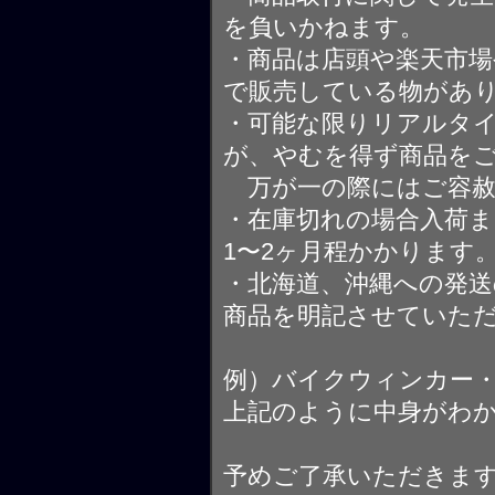
を負いかねます。
・商品は店頭や楽天市
で販売している物があ
・可能な限りリアルタ
が、やむを得ず商品を
万が一の際にはご容赦
・在庫切れの場合入荷ま
1〜2ヶ月程かかります
・北海道、沖縄への発送
商品を明記させていた
例）バイクウィンカー
上記のように中身がわ
予めご了承いただきま