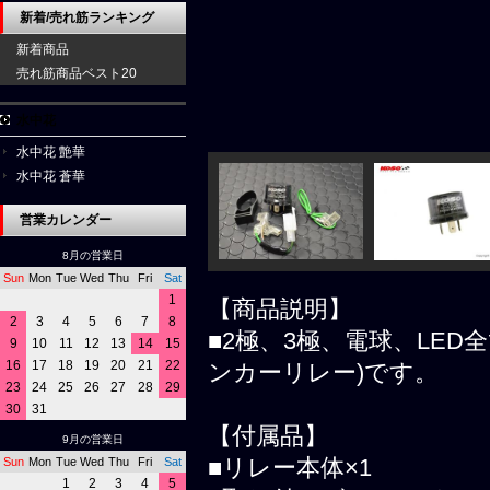
新着/売れ筋ランキング
新着商品
売れ筋商品ベスト20
水中花
水中花 艶華
水中花 蒼華
営業カレンダー
8月の営業日
Sun
Mon
Tue
Wed
Thu
Fri
Sat
1
【商品説明】
2
3
4
5
6
7
8
■2極、3極、電球、LE
9
10
11
12
13
14
15
16
17
18
19
20
21
22
ンカーリレー)です。
23
24
25
26
27
28
29
30
31
【付属品】
9月の営業日
■リレー本体×1
Sun
Mon
Tue
Wed
Thu
Fri
Sat
1
2
3
4
5