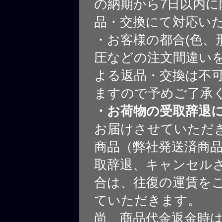
の納期から7日以内に
品・交換にて対応い
・お客様の都合(色、
圧などの注文間違いを
よる返品・交換は不
ますので予めご了承
・お荷物の受取辞退
お届けさせていただ
商品（弊社発送済商
取辞退、キャンセル
合は、往復の運賃を
ていただきます。
尚、商品代金返金時