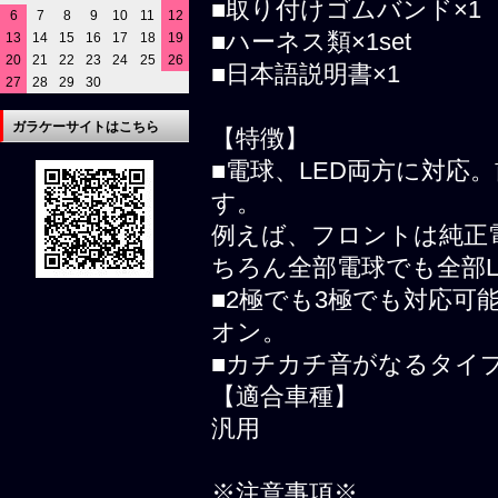
■取り付けゴムバンド×1
6
7
8
9
10
11
12
■ハーネス類×1set
13
14
15
16
17
18
19
20
21
22
23
24
25
26
■日本語説明書×1
27
28
29
30
ガラケーサイトはこちら
【特徴】
■電球、LED両方に対応
す。
例えば、フロントは純正
ちろん全部電球でも全部
■2極でも3極でも対応
オン。
■カチカチ音がなるタイ
【適合車種】
汎用
※注意事項※