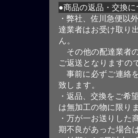
●商品の返品・交換に
・弊社、佐川急便以
達業者はお受け取り
ん。
その他の配達業者の
ご返送となりますの
事前に必ずご連絡を
致します。
・返品、交換をご希
は無加工の物に限り
・万が一お送りした
期不良があった場合