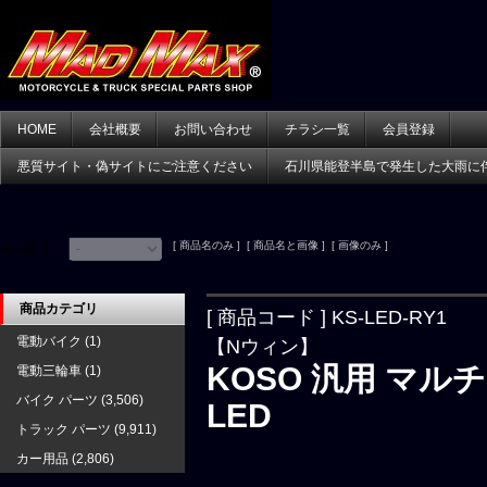
HOME
会社概要
お問い合わせ
チラシ一覧
会員登録
悪質サイト・偽サイトにご注意ください
石川県能登半島で発生した大雨に
[ 商品名のみ ] [ 商品名と画像 ] [ 画像のみ ]
並べ替え：
商品カテゴリ
[ 商品コード ] KS-LED-RY1
電動バイク
(1)
【Nウィン】
KOSO 汎用 マ
電動三輪車
(1)
バイク パーツ
(3,506)
LED
トラック パーツ
(9,911)
カー用品
(2,806)