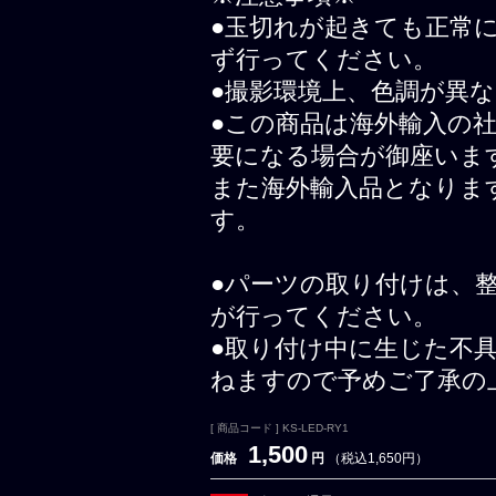
●玉切れが起きても正常
ず行ってください。
●撮影環境上、色調が異
●この商品は海外輸入の
要になる場合が御座いま
また海外輸入品となりま
す。
●パーツの取り付けは、
が行ってください。
●取り付け中に生じた不
ねますので予めご了承の
[ 商品コード ] KS-LED-RY1
1,500
価格
円
（税込1,650円）