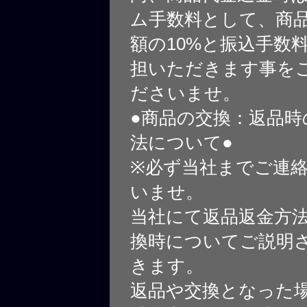
ム手数料として、商
額の10%と振込手数
担いただきます事を
ださいませ。
●商品の交換：返品時
法について●
※必ず当社までご連
いませ。
当社にて返品返金方
換時についてご説明
きます。
返品や交換となった