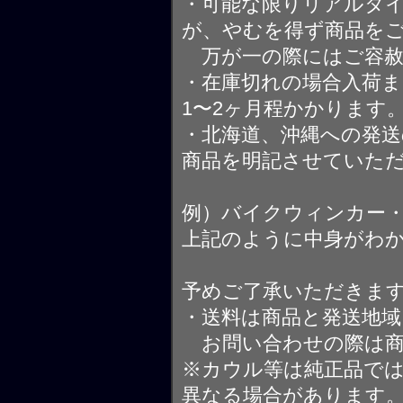
・可能な限りリアルタ
が、やむを得ず商品を
万が一の際にはご容赦
・在庫切れの場合入荷ま
1〜2ヶ月程かかります
・北海道、沖縄への発送
商品を明記させていた
例）バイクウィンカー
上記のように中身がわ
予めご了承いただきま
・送料は商品と発送地
お問い合わせの際は商
※カウル等は純正品で
異なる場合があります