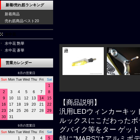
新着/売れ筋ランキング
新着商品
売れ筋商品ベスト20
水中花
水中花 艶華
水中花 蒼華
営業カレンダー
8月の営業日
Sun
Mon
Tue
Wed
Thu
Fri
Sat
1
2
3
4
5
6
7
8
9
10
11
12
13
14
15
【商品説明】
16
17
18
19
20
21
22
汎用LEDウィンカーキッ
23
24
25
26
27
28
29
30
31
ルックスにこだわったボ
9月の営業日
グバイク等をター ゲッ
Sun
Mon
Tue
Wed
Thu
Fri
Sat
特に”MARS”はアルミ
1
2
3
4
5