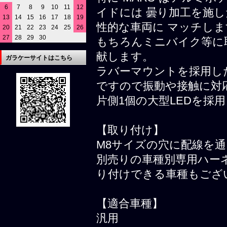
6
7
8
9
10
11
12
イドには 曇り加工を施
13
14
15
16
17
18
19
性的な車両に マッチしま
20
21
22
23
24
25
26
27
28
29
30
もちろんミニバイク等に
献します。
ガラケーサイトはこちら
ラバーマウントを採用し
ですので振動や接触に対
片側1個の大型LEDを採
【取り付け】
M8サイズの穴に配線を
別売りの車種別専用ハー
り付けできる車種もござ
【適合車種】
汎用