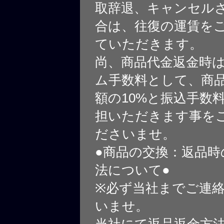
取辞退、キャンセル
合は、往復の運賃を
ていただきます。
尚、商品代金返金時
ム手数料として、商
額の10%と振込手数
担いただきます事を
ださいませ。
●商品の交換：返品時
法について●
※必ず当社までご連
いませ。
当社にて返品返金方