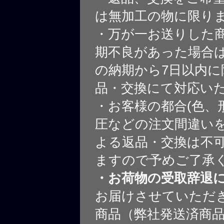
は無加工の物に限り
・万が一お送りした
期不良があった場合
の納期から7日以内に
品・交換にて対応い
・お客様の都合(色、
圧などの注文間違いを
よる返品・交換は不
ますので予めご了承
・お荷物の受取辞退
お届けさせていただ
商品（弊社発送済商