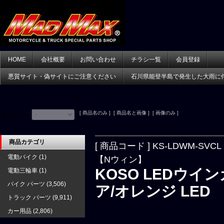
HOME
会社概要
お問い合わせ
チラシ一覧
会員登録
悪質サイト・偽サイトにご注意ください
石川県能登半島で発生した大雨に
[ 商品名のみ ] [ 商品名と画像 ] [ 画像のみ ]
並べ替え：
商品カテゴリ
[ 商品コード ] KS-LDWM-SVCL
電動バイク
(1)
【Nウィン】
KOSO LEDウイ
電動三輪車
(1)
バイク パーツ
(3,506)
ア/オレンジ LED
トラック パーツ
(9,911)
カー用品
(2,806)