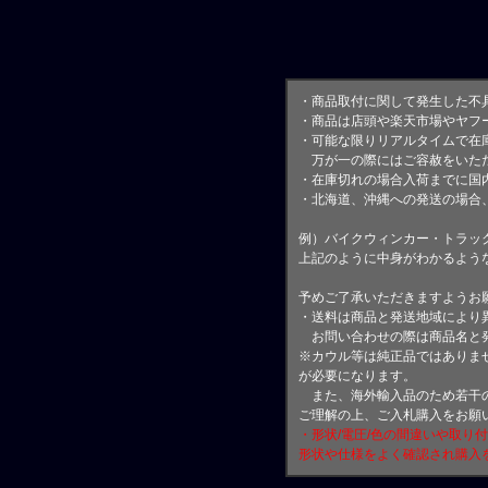
・商品取付に関して発生した不
・商品は店頭や楽天市場やヤフ
・可能な限りリアルタイムで在
万が一の際にはご容赦をいただ
・在庫切れの場合入荷までに国内
・北海道、沖縄への発送の場合
例）バイクウィンカー・トラッ
上記のように中身がわかるよう
予めご了承いただきますようお
・送料は商品と発送地域により
お問い合わせの際は商品名と
※カウル等は純正品ではありま
が必要になります。
また、海外輸入品のため若干の
ご理解の上、ご入札購入をお願
・形状/電圧/色の間違いや取り
形状や仕様をよく確認され購入