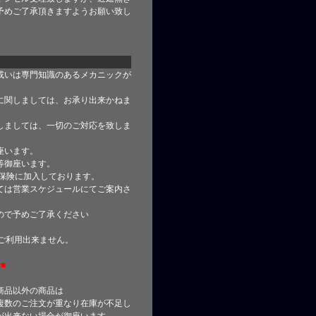
予めご了承頂きますようお願い致し
或いは専門知識のあるメカニックが
に関しましては、お承り出来かねま
しましては、一切のご対応を致しま
座います。
等御座います。
合保険に加入しております。
ては営業スケジュールにてご案内さ
ので予めご了承ください
はご利用出来ません。
■
商品以外の商品は
複数のご注文が重なり在庫が不足し