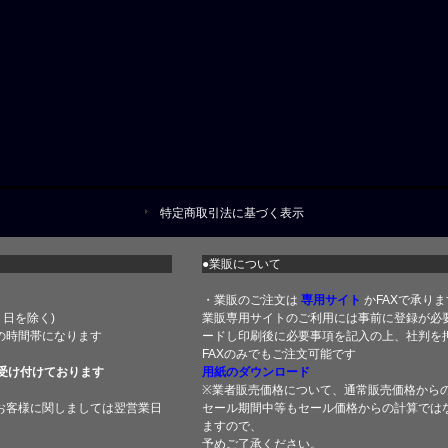
特定商取引法に基づく表示
●業販について
・業販のご注文は
専用サイト
かFAXで承りま
土・日を除く)
業販専用サイトのご利用には事前に登録が必
の時間帯になります
ードし印刷後に必要事項を記入の上、社判を押
FAXのみでもご注文可能です
受け付けております
用紙のダウンロード
※業者販売価格について、通常販売価格から
お客様に関しましては翌営業日
セール期間中等もセール価格からの計算では
ますので、
予めご了承ください。