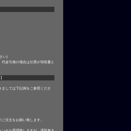
さい)
、代金引換の場合は伝票が領収書と
て】
きましては下記例をご参照くださ
のご注文をお願い致します。
ャンセル受理致しますが、遅延無き