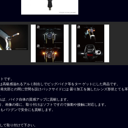
ットです。
体は高級感溢れるアルミ削出しでビッグバイク等をター ゲットにした商品です。
LED発光部との間に空間を設けバックサイドには 曇り加工を施したレンズ形状とても
。
れば、バイク自体の質感アップに貢献します。
り、画像の様に、取り付けはソフトですので振動や接触に対応します。
性もバツグンで安全にも貢献します。
続して取り付けて下さい。