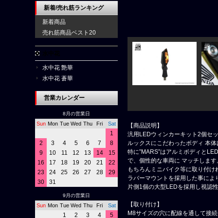
新着/売れ筋ランキング
新着商品
売れ筋商品ベスト20
水中花
水中花 艶華
水中花 蒼華
営業カレンダー
8月の営業日
Sun
Mon
Tue
Wed
Thu
Fri
Sat
【商品説明】
1
汎用LEDウィンカーキット2個セ
ルックスにこだわったボディ 本
2
3
4
5
6
7
8
特に”MARS”はアルミボディと
9
10
11
12
13
14
15
で、個性的な車両に マッチします
16
17
18
19
20
21
22
もちろんミニバイク等に取り付け
23
24
25
26
27
28
29
ラバーマウントを採用した事によ
30
31
片側1個の大型LEDを採用し視認
9月の営業日
【取り付け】
Sun
Mon
Tue
Wed
Thu
Fri
Sat
M8サイズの穴に配線を通して接
1
2
3
4
5