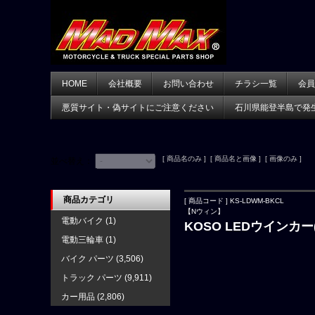
HOME
会社概要
お問い合わせ
チラシ一覧
会員
悪質サイト・偽サイトにご注意ください
石川県能登半島で発
[ 商品名のみ ] [ 商品名と画像 ] [ 画像のみ ]
並べ替え：
商品カテゴリ
[ 商品コード ] KS-LDWM-BKCL
【Nウィン】
電動バイク
(1)
KOSO LEDウインカ
電動三輪車
(1)
バイク パーツ
(3,506)
トラック パーツ
(9,911)
カー用品
(2,806)