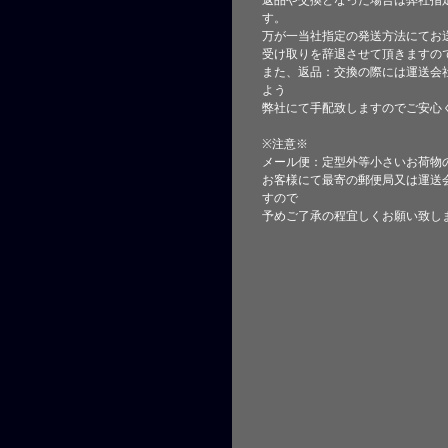
返品や交換となった場合は弊社指
す。
万が一当社指定の発送方法にてお
受け取りを辞退させて頂きますの
また、返品：交換の際には運送会
よう
弊社にて手配致しますのでご安心
※注意※
メール便：定型外等小さいお荷物
お客様にて最寄の郵便局又は運送
すので
予めご了承の程宜しくお願い致し