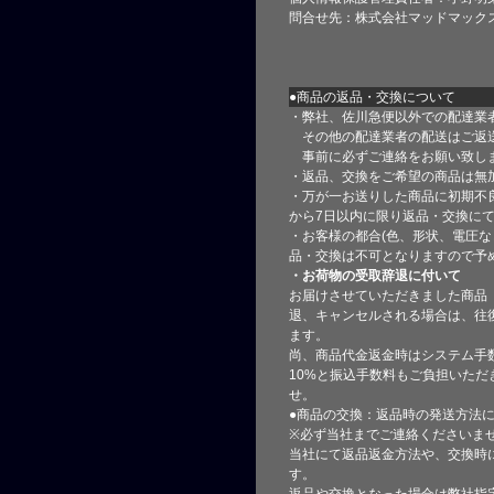
問合せ先：株式会社マッドマック
●商品の返品・交換について
・弊社、佐川急便以外での配達業
その他の配達業者の配送はご返
事前に必ずご連絡をお願い致し
・返品、交換をご希望の商品は無
・万が一お送りした商品に初期不
から7日以内に限り返品・交換に
・お客様の都合(色、形状、電圧な
品・交換は不可となりますので予
・お荷物の受取辞退に付いて
お届けさせていただきました商品
退、キャンセルされる場合は、往
ます。
尚、商品代金返金時はシステム手
10%と振込手数料もご負担いただ
せ。
●商品の交換：返品時の発送方法に
※必ず当社までご連絡くださいま
当社にて返品返金方法や、交換時
す。