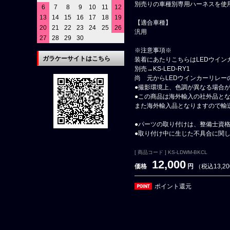
別売りの車種別専用ハーネスを使
6
7
8
9
10
11
12
13
14
15
16
17
18
19
【適合車種】
20
21
22
23
24
25
26
汎用
27
28
29
30
※注意事項※
ガラケーサイトはこちら
装着にあたりこちらはLEDウイ
別売→KS-LED-RY1
尚 元からLEDウインカーリレ
●撮影環境上、色調が異なる場合
●この商品は海外輸入の社外品と
また海外輸入品となりますので輸
●パーツの取り付けは、整備士資
●取り付け中に生じた不具合に関
[ 商品コード ] KS-LDWM-BKCL
12,000
価格
円
（税込13,2
ポイント還元