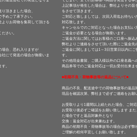
定の運送会社での発送となりま
てしまい、全てのお客様へ商品を発送する事
上記事項が発生した場合は、弊社よりその旨
送り頂きました場合、
をさせて頂きます。
で予めご了承下さい。
ご対応と致しましては、次回入荷迄お待ちい
社よりお荷物を集荷して頂ける
対応致します。
キャンセルでのご対応となった場合お支払い
ください。
ご返金が必要となる場合が御座います。
ご返金方法に関してはお客様のご口座へ振込
弊社よりご連絡をさせて頂いた際にご返金先
の場合、恐れ入りますが
ご返金に関しましては1～3日営業日以内にご
会社にて発送の場合が御座いま
す。
その他現金書留、ご購入様以外の口座名義へ
ます。
商品券等でのご返金対応は一切お受付出来ま
■初期不良・荷物事故等の返品について■
商品の不良、配送途中での荷物事故等の返品
現品を確認次第、弊社まで必ずご連絡をお願
お受取りより1週間以上経たれた場合、ご対
お受取り後必ずご確認をお願い致します ま
た場合ですと返品対象外となり
交換：返金対応が出来兼ねます。
商品の初期不良・荷物事故等の場合は必ず弊
ご理解の程何卒宜しくお願い致します。