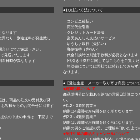
●お支払い方法について
・コンビニ後払い
・商品代金引換
となります
・クレジットカード決済
は異なり、別途送料が発生致し
・楽天あんしん支払いサービス
・ゆうちょ銀行（先払い）
問合せにてご確認下さい。
・郵便振替（先払い）
内で発送いたします
・代金引換時は別途手数料が必要となります
到着日時が異なります
(代引き手数料に関しては
こちら
をご覧くだ
・領収書については弊社では発行しておらず
なります。
】
●【受注生産・メーカー取り寄せ商品につい
●納期記載について
商品説明分に記載ある納期の営業日計算につ
報は、商品の注文の受付及び発
い。
 お客様からのお問合せに回答す
例1:2～3週間営業日
納期は4週間程お時間を頂く形となります
・提供の中止の申出は、下記まで
例2:3～4週間営業日
納期は5週間程お時間を頂く形になります。
ス
納期の例をご確認の元、ご理解を頂いた上で
●受注生産の商品のキャンセルについて
菜
当社がお伝えした納期を超過した場合のみキ