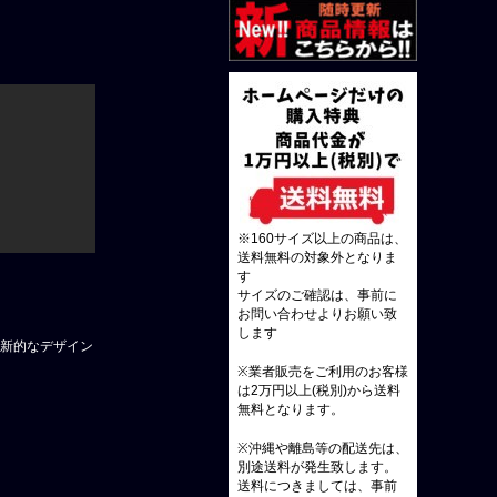
※160サイズ以上の商品は、
送料無料の対象外となりま
す
サイズのご確認は、事前に
お問い合わせよりお願い致
します
革新的なデザイン
※業者販売をご利用のお客様
は2万円以上(税別)から送料
無料となります。
※沖縄や離島等の配送先は、
別途送料が発生致します。
送料につきましては、事前