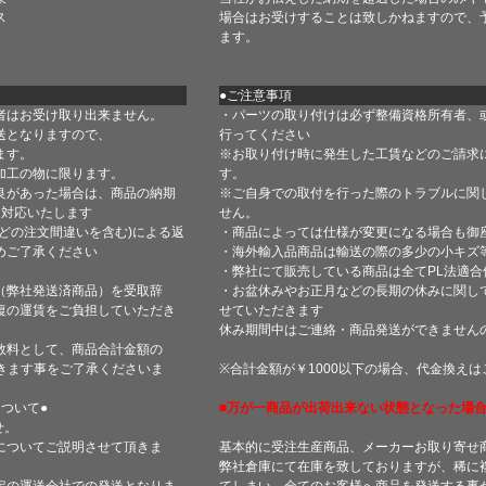
ス
場合はお受けすることは致しかねますので、
ます。
●ご注意事項
者はお受け取り出来ません。
・パーツの取り付けは必ず整備資格所有者、
送となりますので、
行ってください
ます。
※お取り付け時に発生した工賃などのご請求
加工の物に限ります。
す。
良があった場合は、商品の納期
※ご自身での取付を行った際のトラブルに関
て対応いたします
せん。
どの注文間違いを含む)による返
・商品によっては仕様が変更になる場合も御
めご了承ください
・海外輸入品商品は輸送の際の多少の小キズ
・弊社にて販売している商品は全てPL法適
（弊社発送済商品）を受取辞
・お盆休みやお正月などの長期の休みに関し
復の運賃をご負担していただき
せていただきます
休み期間中はご連絡・商品発送ができません
数料として、商品合計金額の
きます事をご了承くださいま
※合計金額が￥1000以下の場合、代金換え
ついて●
■万が一商品が出荷出来ない状態となった場合
せ。
についてご説明させて頂きま
基本的に受注生産商品、メーカーお取り寄せ
弊社倉庫にて在庫を致しておりますが、稀に