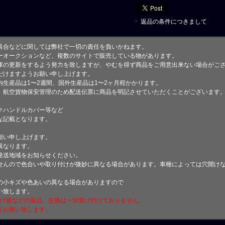
返品の条件につきまして
具合などに関しては弊社で一切の責任を負いかねます。
ーオークションなど、複数のサイトで販売している物があります。
庫の更新をするよう努力を致しますが、やむを得ず商品をご用意出来ない場合がご
けますようお願い申し上げます。
生産品は1〜2週間、国外生産品は1〜2ヶ月程かかります。
、航空貨物保安管理のため配送伝票に商品を明記させていただくことがございます
クハンドルカバー等など
な記載となります。
願い申し上げます。
異なります。
発送地域をお知らせください。
せんので色合いや取り付けが微妙に異なる場合があります。車種によっては穴開け
小キズや色あいの異なる場合がありますので
い致します。
付け後などの返品、交換は一切受け付けておりません。
をお願い致します。