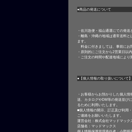
●商品の発送について
・佐川急便・福山通運にての発送
・離島・沖縄の地域は通常送料と
ます。
料金に付きましては、事前にお
・原則的にご注文から2営業日以
・ご注文の時間や配達地域により
●【個人情報の取り扱いについて
・お客様からお預かりした個人情
送、カタログやDM等の発送並びに
るために利用いたします。
■個人情報の開示、訂正及び利用
ご連絡をお願いいたします。
運営会社：株式会社マッドマック
店舗名：マッドマックス
個人情報保護管理責任者：小野明