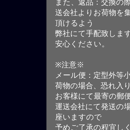
また、返品：交換の
送会社よりお荷物を
頂けるよう
弊社にて手配致しま
安心ください。
※注意※
メール便：定型外等
荷物の場合、恐れ入
お客様にて最寄の郵
運送会社にて発送の
座いますので
予めご了承の程宜し