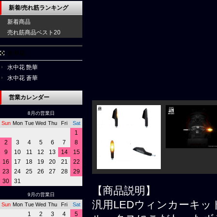
新着/売れ筋ランキング
新着商品
売れ筋商品ベスト20
水中花
水中花 艶華
水中花 蒼華
営業カレンダー
8月の営業日
Sun
Mon
Tue
Wed
Thu
Fri
Sat
1
2
3
4
5
6
7
8
9
10
11
12
13
14
15
16
17
18
19
20
21
22
23
24
25
26
27
28
29
30
31
【商品説明】
9月の営業日
汎用LEDウィンカーキッ
Sun
Mon
Tue
Wed
Thu
Fri
Sat
1
2
3
4
5