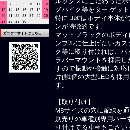
ルックスにこだわったボ
6
7
8
9
10
11
12
グバイク等をター ゲッ
13
14
15
16
17
18
19
20
21
22
23
24
25
26
特に”Jet”はボディ本
27
28
29
30
ンが特徴的です。
ガラケーサイトはこちら
マットブラックのボディ
ンプルに仕上げたいカス
ク等に取り付ければ、バ
ラバーマウントを採用し
すので振動や接触に対応
片側1個の大型LEDを採
す。
【取り付け】
M8サイズの穴に配線を
別売りの車種別専用ハー
り付けでる車種もござい