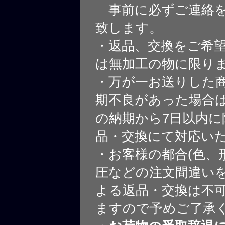
事前に必ずご連絡を
致します。
・返品、交換をご希
は無加工の物に限り
・万が一お送りした
期不良があった場合
の納期から7日以内に
品・交換にて対応い
・お客様の都合(色、
圧などの注文間違いを
よる返品・交換は不
ますので予めご了承