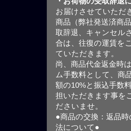
・お荷物の受取辞退
お届けさせていただ
商品（弊社発送済商
取辞退、キャンセル
合は、往復の運賃を
ていただきます。
尚、商品代金返金時
ム手数料として、商
額の10%と振込手数
担いただきます事を
ださいませ。
●商品の交換：返品時
法について●