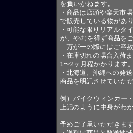
を負いかねます。
・商品は店頭や楽天市
で販売している物があ
・可能な限りリアルタ
が、やむを得ず商品を
万が一の際にはご容赦
・在庫切れの場合入荷ま
1〜2ヶ月程かかります
・北海道、沖縄への発送
商品を明記させていた
例）バイクウィンカー
上記のように中身がわ
予めご了承いただきま
・送料は商品と発送地