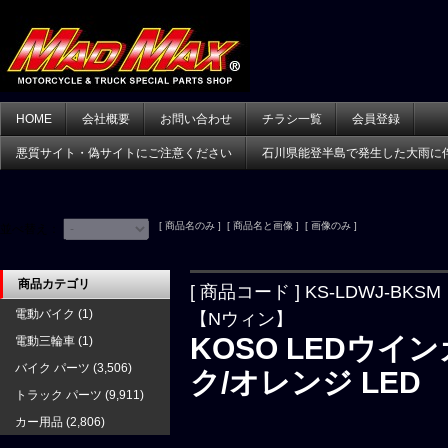
HOME
会社概要
お問い合わせ
チラシ一覧
会員登録
悪質サイト・偽サイトにご注意ください
石川県能登半島で発生した大雨に
[ 商品名のみ ] [ 商品名と画像 ] [ 画像のみ ]
並べ替え：
商品カテゴリ
[ 商品コード ] KS-LDWJ-BKSM
電動バイク
(1)
【Nウィン】
KOSO LEDウイ
電動三輪車
(1)
バイク パーツ
(3,506)
ク/オレンジ LED
トラック パーツ
(9,911)
カー用品
(2,806)