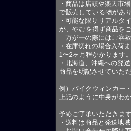
・商品は店頭や楽天市
で販売している物があ
・可能な限りリアルタ
が、やむを得ず商品を
万が一の際にはご容赦
・在庫切れの場合入荷ま
1〜2ヶ月程かかります
・北海道、沖縄への発送
商品を明記させていた
例）バイクウィンカー
上記のように中身がわ
予めご了承いただきま
・送料は商品と発送地
お問い合わせの際は商