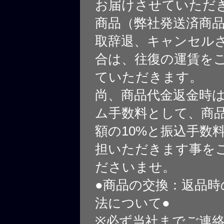
お届けさせていただ
商品（弊社発送済商
取辞退、キャンセル
合は、往復の運賃を
ていただきます。
尚、商品代金返金時
ム手数料として、商
額の10%と振込手数
担いただきます事を
ださいませ。
●商品の交換：返品時
法について●
※必ず当社までご連