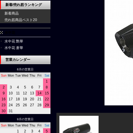
新着/売れ筋ランキング
新着商品
売れ筋商品ベスト20
水中花
水中花 艶華
水中花 蒼華
営業カレンダー
8月の営業日
Sun
Mon
Tue
Wed
Thu
Fri
Sat
1
2
3
4
5
6
7
8
9
10
11
12
13
14
15
16
17
18
19
20
21
22
23
24
25
26
27
28
29
30
31
9月の営業日
Sun
Mon
Tue
Wed
Thu
Fri
Sat
1
2
3
4
5