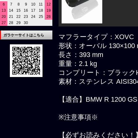
6
7
8
9
10
11
12
13
14
15
16
17
18
19
20
21
22
23
24
25
26
27
28
29
30
ガラケーサイトはこちら
マフラータイプ：XOV
形状：オーバル 130×10
長さ：393 mm
重量：2.1 kg
コンプリート：ブラック
素材：ステンレス AISI30
【適合】BMW R 1200 GS 
※注意事項※
【必ずお読みください！