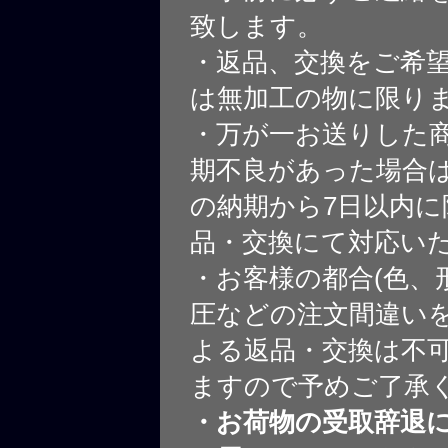
致します。
・返品、交換をご希
は無加工の物に限り
・万が一お送りした
期不良があった場合
の納期から7日以内に
品・交換にて対応い
・お客様の都合(色、
圧などの注文間違いを
よる返品・交換は不
ますので予めご了承
・お荷物の受取辞退