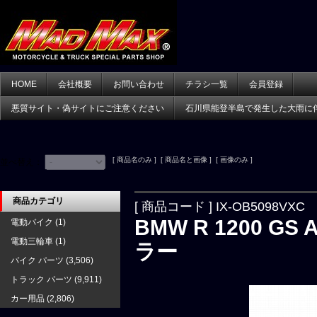
HOME
会社概要
お問い合わせ
チラシ一覧
会員登録
悪質サイト・偽サイトにご注意ください
石川県能登半島で発生した大雨に
[ 商品名のみ ] [ 商品名と画像 ] [ 画像のみ ]
並べ替え：
商品カテゴリ
[ 商品コード ] IX-OB5098VXC
BMW R 1200 GS
電動バイク
(1)
電動三輪車
(1)
ラー
バイク パーツ
(3,506)
トラック パーツ
(9,911)
カー用品
(2,806)