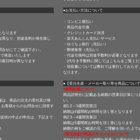
●お支払い方法について
・コンビニ後払い
・商品代金引換
となります
・クレジットカード決済
は異なり、別途送料が発生致し
・楽天あんしん支払いサービス
・ゆうちょ銀行（先払い）
問合せにてご確認下さい。
・郵便振替（先払い）
内で発送いたします
・代金引換時は別途手数料が必要となります
到着日時が異なります
(代引き手数料に関しては
こちら
をご覧くだ
・領収書については弊社では発行しておらず
なります。
】
●【受注生産・メーカー取り寄せ商品につい
●納期記載について
商品説明分に記載ある納期の営業日計算につ
報は、商品の注文の受付及び発
い。
 お客様からのお問合せに回答す
例1:2～3週間営業日
納期は4週間程お時間を頂く形となります
・提供の中止の申出は、下記まで
例2:3～4週間営業日
納期は5週間程お時間を頂く形になります。
ス
納期の例をご確認の元、ご理解を頂いた上で
●受注生産の商品のキャンセルについて
菜
当社がお伝えした納期を超過した場合のみキ