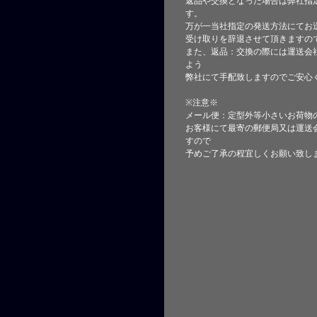
返品や交換となった場合は弊社指
す。
万が一当社指定の発送方法にてお
受け取りを辞退させて頂きますの
また、返品：交換の際には運送会
よう
弊社にて手配致しますのでご安心
※注意※
メール便：定型外等小さいお荷物
お客様にて最寄の郵便局又は運送
すので
予めご了承の程宜しくお願い致し