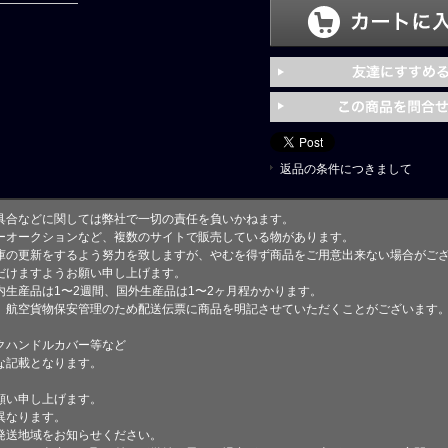
返品の条件につきまして
具合などに関しては弊社で一切の責任を負いかねます。
ーオークションなど、複数のサイトで販売している物があります。
庫の更新をするよう努力を致しますが、やむを得ず商品をご用意出来ない場合がご
けますようお願い申し上げます。
生産品は1〜2週間、国外生産品は1〜2ヶ月程かかります。
、航空貨物保安管理のため配送伝票に商品を明記させていただくことがございます
クハンドルカバー等など
な記載となります。
願い申し上げます。
異なります。
発送地域をお知らせください。