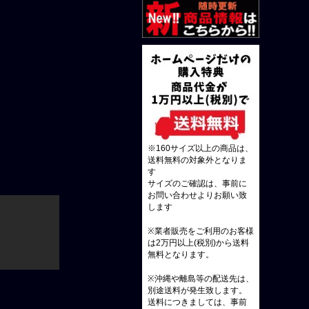
※160サイズ以上の商品は、
送料無料の対象外となりま
す
サイズのご確認は、事前に
お問い合わせよりお願い致
します
※業者販売をご利用のお客様
は2万円以上(税別)から送料
無料となります。
※沖縄や離島等の配送先は、
別途送料が発生致します。
送料につきましては、事前