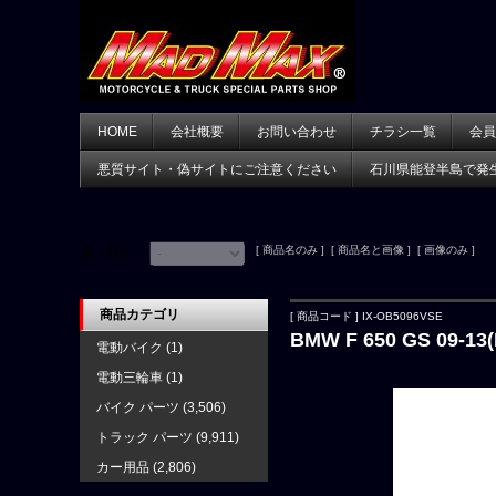
HOME
会社概要
お問い合わせ
チラシ一覧
会員
悪質サイト・偽サイトにご注意ください
石川県能登半島で発
[ 商品名のみ ] [ 商品名と画像 ] [ 画像のみ ]
並べ替え：
商品カテゴリ
[ 商品コード ] IX-OB5096VSE
BMW F 650 GS 09
電動バイク
(1)
電動三輪車
(1)
バイク パーツ
(3,506)
トラック パーツ
(9,911)
カー用品
(2,806)