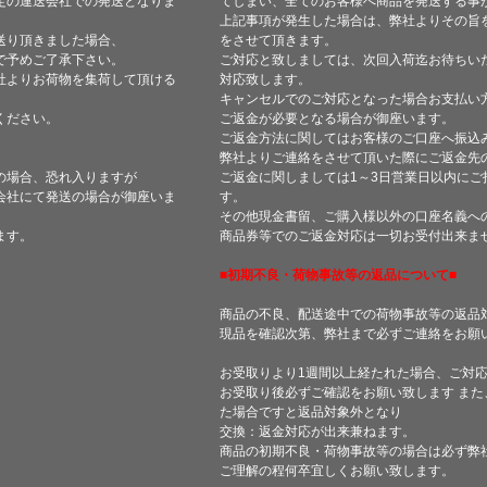
定の運送会社での発送となりま
てしまい、全てのお客様へ商品を発送する事
上記事項が発生した場合は、弊社よりその旨
送り頂きました場合、
をさせて頂きます。
で予めご了承下さい。
ご対応と致しましては、次回入荷迄お待ちい
社よりお荷物を集荷して頂ける
対応致します。
キャンセルでのご対応となった場合お支払い
ください。
ご返金が必要となる場合が御座います。
ご返金方法に関してはお客様のご口座へ振込
弊社よりご連絡をさせて頂いた際にご返金先
の場合、恐れ入りますが
ご返金に関しましては1～3日営業日以内にご
会社にて発送の場合が御座いま
す。
その他現金書留、ご購入様以外の口座名義へ
ます。
商品券等でのご返金対応は一切お受付出来ま
■初期不良・荷物事故等の返品について■
商品の不良、配送途中での荷物事故等の返品
現品を確認次第、弊社まで必ずご連絡をお願
お受取りより1週間以上経たれた場合、ご対
お受取り後必ずご確認をお願い致します ま
た場合ですと返品対象外となり
交換：返金対応が出来兼ねます。
商品の初期不良・荷物事故等の場合は必ず弊
ご理解の程何卒宜しくお願い致します。