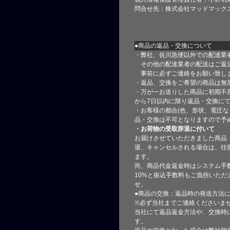
問合せ先：株式会社マッドマック
●商品の返品・交換について
・弊社、佐川急便以外での配達業
その他の配達業者の配送はご返
事前に必ずご連絡をお願い致し
・返品、交換をご希望の商品は無
・万が一お送りした商品に初期不
から7日以内に限り返品・交換に
・お客様の都合(色、形状、電圧な
品・交換は不可となりますので予
・お荷物の受取辞退に付いて
お届けさせていただきました商品
退、キャンセルされる場合は、往
ます。
尚、商品代金返金時はシステム手
10%と振込手数料もご負担いただ
せ。
●商品の交換：返品時の発送方法に
※必ず当社までご連絡くださいま
当社にて返品返金方法や、交換時
す。