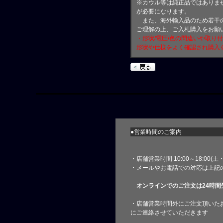
※カウル等は純正品ではありま
が必要になります。
また、海外輸入品のため若干の
ご理解の上、ご入札購入をお願
・形状/電圧/色の間違いや取り
形状や仕様をよく確認され購入
●営業時間のご案内
・店舗営業時間 10:00～18:00(
・メールやお電話での対応は上記
オンラインでのご注文は24時間
・店舗営業時間外にご注文頂いた
にご連絡させていただきます