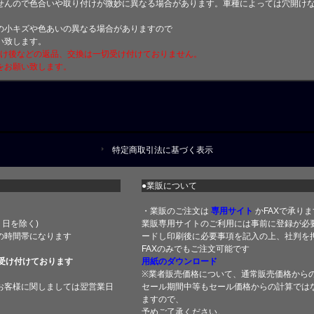
せんので色合いや取り付けが微妙に異なる場合があります。車種によっては穴開け
小キズや色あいの異なる場合がありますので
い致します。
付け後などの返品、交換は一切受け付けておりません。
をお願い致します。
特定商取引法に基づく表示
●業販について
・業販のご注文は
専用サイト
かFAXで承りま
土・日を除く)
業販専用サイトのご利用には事前に登録が必
の時間帯になります
ードし印刷後に必要事項を記入の上、社判を押
FAXのみでもご注文可能です
受け付けております
用紙のダウンロード
※業者販売価格について、通常販売価格から
お客様に関しましては翌営業日
セール期間中等もセール価格からの計算では
ますので、
予めご了承ください。