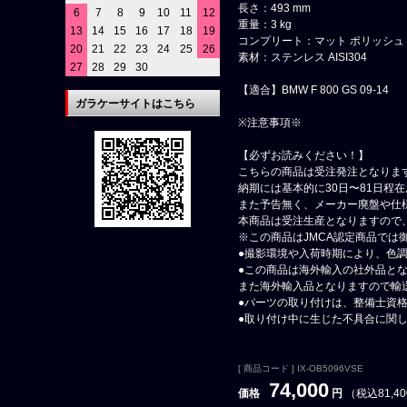
長さ：493 mm
6
7
8
9
10
11
12
重量：3 kg
13
14
15
16
17
18
19
コンプリート：マット ポリッシ
20
21
22
23
24
25
26
素材：ステンレス AISI304
27
28
29
30
【適合】BMW F 800 GS 09-14
ガラケーサイトはこちら
※注意事項※
【必ずお読みください！】
こちらの商品は受注発注となりま
納期には基本的に30日〜81日程
また予告無く、メーカー廃盤や仕
本商品は受注生産となりますので
※この商品はJMCA認定商品では
●撮影環境や入荷時期により、色
●この商品は海外輸入の社外品と
また海外輸入品となりますので輸
●パーツの取り付けは、整備士資
●取り付け中に生じた不具合に関
[ 商品コード ] IX-OB5096VSE
74,000
価格
円
（税込81,4