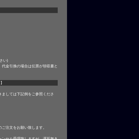
さい)
、代金引換の場合は伝票が領収書と
て】
きましては下記例をご参照くださ
のご注文をお願い致します。
ャンセル受理致しますが、遅延無き