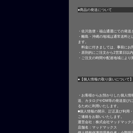
●商品の発送について
・佐川急便・福山通運にての発送
・離島・沖縄の地域は通常送料と
ます。
料金に付きましては、事前にお
・原則的にご注文から2営業日以
・ご注文の時間や配達地域により
●【個人情報の取り扱いについて
・お客様からお預かりした個人情
送、カタログやDM等の発送並びに
るために利用いたします。
■個人情報の開示、訂正及び利用
ご連絡をお願いいたします。
運営会社：株式会社マッドマック
店舗名：マッドマックス
個人情報保護管理責任者：小野明