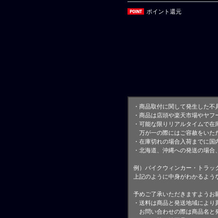
ポイント還元
・商品取付に関して発生した不
・商品は店頭や楽天市場やヤフ
・可能な限りリアルタイムで在
万が一の際にはご容赦をいただ
・在庫切れの場合入荷までに国内
・北海道、沖縄への発送の場合
例）バイクウィンカー・トラッ
上記のように中身がわかるよう
予めご了承いただきますようお
・送料は商品と発送地域により
お問い合わせの際は商品名と