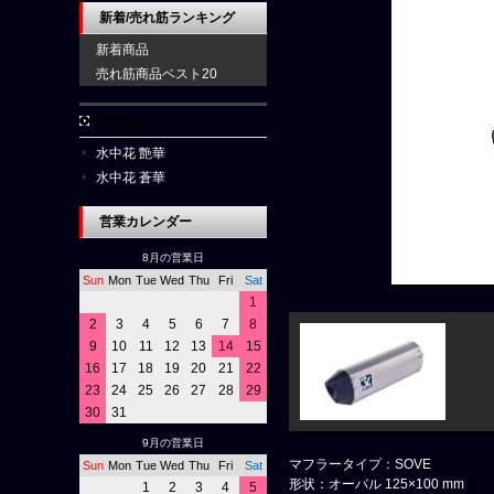
新着/売れ筋ランキング
新着商品
売れ筋商品ベスト20
水中花
水中花 艶華
水中花 蒼華
営業カレンダー
8月の営業日
Sun
Mon
Tue
Wed
Thu
Fri
Sat
1
2
3
4
5
6
7
8
9
10
11
12
13
14
15
16
17
18
19
20
21
22
23
24
25
26
27
28
29
30
31
9月の営業日
マフラータイプ：SOVE
Sun
Mon
Tue
Wed
Thu
Fri
Sat
形状：オーバル 125×100 mm
1
2
3
4
5