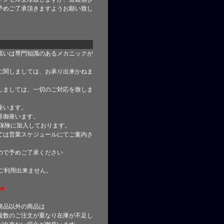
予めご了承頂きますようお願い致し
或いは専門知識のあるメカニックが
に関しましては、お承り出来かねま
しましては、一切のご対応を致しま
座います。
等御座います。
合保険に加入しております。
ては営業スケジュールにてご案内さ
ので予めご了承ください
はご利用出来ません。
■
商品以外の商品は
複数のご注文が重なり在庫が不足し