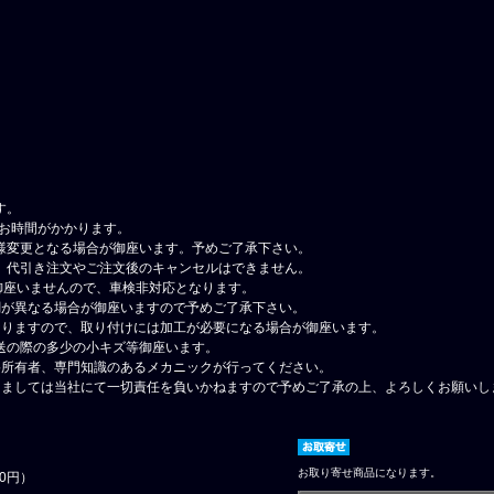
ュ
す。
在お時間がかかります。
様変更となる場合が御座います。予めご了承下さい。
、代引き注文やご注文後のキャンセルはできません。
御座いませんので、車検非対応となります。
調が異なる場合が御座いますので予めご了承下さい。
なりますので、取り付けには加工が必要になる場合が御座います。
送の際の多少の小キズ等御座います。
格所有者、専門知識のあるメカニックが行ってください。
しましては当社にて一切責任を負いかねますので予めご了承の上、よろしくお願いし
お取り寄せ商品になります。
00円）