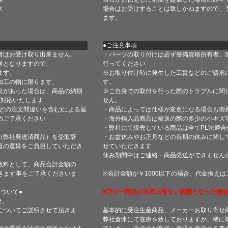
ス
場合はお受けすることは致しかねますので、
ます。
●ご注意事項
者はお受け取り出来ません。
・パーツの取り付けは必ず整備資格所有者、
送となりますので、
行ってください
ます。
※お取り付け時に発生した工賃などのご請求
加工の物に限ります。
す。
良があった場合は、商品の納期
※ご自身での取付を行った際のトラブルに関
て対応いたします
せん。
どの注文間違いを含む)による返
・商品によっては仕様が変更になる場合も御
めご了承ください
・海外輸入品商品は輸送の際の多少の小キズ
・弊社にて販売している商品は全てPL法適
（弊社発送済商品）を受取辞
・お盆休みやお正月などの長期の休みに関し
復の運賃をご負担していただき
せていただきます
休み期間中はご連絡・商品発送ができません
数料として、商品合計金額の
きます事をご了承くださいま
※合計金額が￥1000以下の場合、代金換え
ついて●
■万が一商品が出荷出来ない状態となった場合
せ。
についてご説明させて頂きま
基本的に受注生産商品、メーカーお取り寄せ
弊社倉庫にて在庫を致しておりますが、稀に