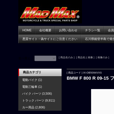
HOME
会社概要
お問い合わせ
チラシ一覧
会員
悪質サイト・偽サイトにご注意ください
石川県能登半島で発
[ 商品名のみ ] [ 商品名と画像 ] [ 画像のみ ]
並べ替え：
商品カテゴリ
[ 商品コード ] IX-OB5094VXS
BMW F 800 R 09-
電動バイク
(1)
電動三輪車
(1)
バイク パーツ
(3,506)
トラック パーツ
(9,911)
カー用品
(2,806)