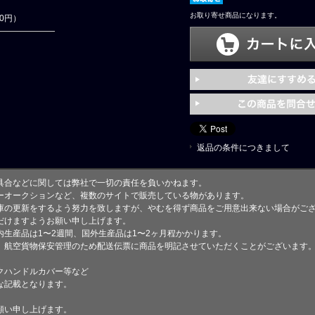
お取り寄せ商品になります。
00円）
返品の条件につきまして
具合などに関しては弊社で一切の責任を負いかねます。
ーオークションなど、複数のサイトで販売している物があります。
庫の更新をするよう努力を致しますが、やむを得ず商品をご用意出来ない場合がご
けますようお願い申し上げます。
生産品は1〜2週間、国外生産品は1〜2ヶ月程かかります。
、航空貨物保安管理のため配送伝票に商品を明記させていただくことがございます
クハンドルカバー等など
な記載となります。
願い申し上げます。