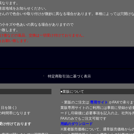
異なります。
発送地域をお知らせください。
せんので色合いや取り付けが微妙に異なる場合があります。車種によっては穴開け
小キズや色あいの異なる場合がありますので
い致します。
付け後などの返品、交換は一切受け付けておりません。
をお願い致します。
特定商取引法に基づく表示
●業販について
・業販のご注文は
専用サイト
かFAXで承りま
土・日を除く)
業販専用サイトのご利用には事前に登録が必
の時間帯になります
ードし印刷後に必要事項を記入の上、社判を押
FAXのみでもご注文可能です
受け付けております
用紙のダウンロード
※業者販売価格について、通常販売価格から