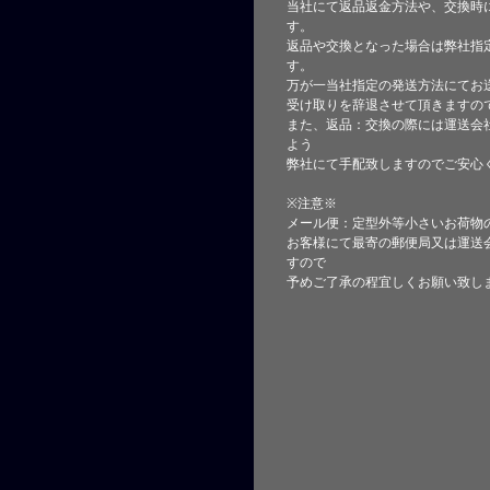
当社にて返品返金方法や、交換時
す。
返品や交換となった場合は弊社指
す。
万が一当社指定の発送方法にてお
受け取りを辞退させて頂きますの
また、返品：交換の際には運送会
よう
弊社にて手配致しますのでご安心
※注意※
メール便：定型外等小さいお荷物
お客様にて最寄の郵便局又は運送
すので
予めご了承の程宜しくお願い致し