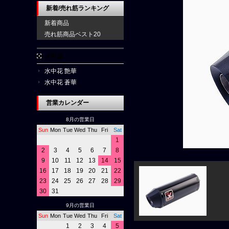
新着/売れ筋ランキング
新着商品
売れ筋商品ベスト20
水中花
水中花 艶華
水中花 蒼華
営業カレンダー
8月の営業日
Sun
Mon
Tue
Wed
Thu
Fri
Sat
1
2
3
4
5
6
7
8
9
10
11
12
13
14
15
16
17
18
19
20
21
22
23
24
25
26
27
28
29
30
31
9月の営業日
Sun
Mon
Tue
Wed
Thu
Fri
Sat
1
2
3
4
5