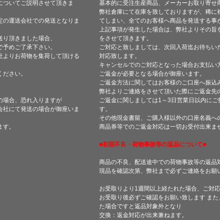
についてご説明させて頂きま
基本的に受注生産商品、メーカーお取り寄せ
弊社倉庫にて在庫を致しておりますが、稀に
定の運送会社での発送となりま
てしまい、全てのお客様へ商品を発送する事
上記事項が発生した場合は、弊社よりその旨
送り頂きました場合、
をさせて頂きます。
で予めご了承下さい。
ご対応と致しましては、次回入荷迄お待ちい
社よりお荷物を集荷して頂ける
対応致します。
キャンセルでのご対応となった場合お支払い
ください。
ご返金が必要となる場合が御座います。
ご返金方法に関してはお客様のご口座へ振込
弊社よりご連絡をさせて頂いた際にご返金先
の場合、恐れ入りますが
ご返金に関しましては1～3日営業日以内にご
会社にて発送の場合が御座いま
す。
その他現金書留、ご購入様以外の口座名義へ
ます。
商品券等でのご返金対応は一切お受付出来ま
■初期不良・荷物事故等の返品について■
商品の不良、配送途中での荷物事故等の返品
現品を確認次第、弊社まで必ずご連絡をお願
お受取りより1週間以上経たれた場合、ご対
お受取り後必ずご確認をお願い致します ま
た場合ですと返品対象外となり
交換：返金対応が出来兼ねます。