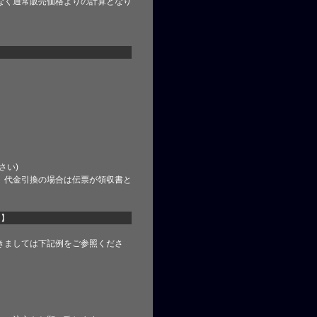
なく通常販売価格よりの計算となり
さい)
、代金引換の場合は伝票が領収書と
て】
きましては下記例をご参照くださ