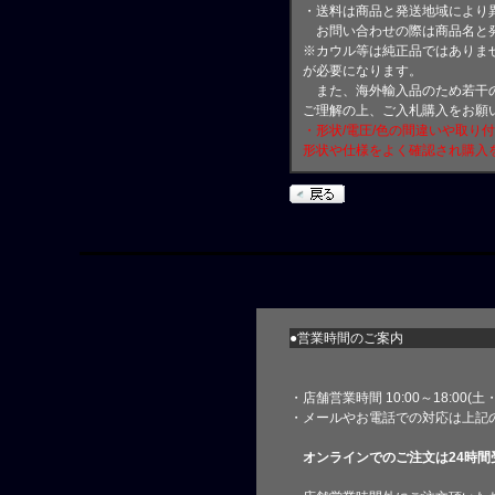
・送料は商品と発送地域により
お問い合わせの際は商品名と
※カウル等は純正品ではありま
が必要になります。
また、海外輸入品のため若干の
ご理解の上、ご入札購入をお願
・形状/電圧/色の間違いや取り
形状や仕様をよく確認され購入
●営業時間のご案内
・店舗営業時間 10:00～18:00(
・メールやお電話での対応は上記
オンラインでのご注文は24時間