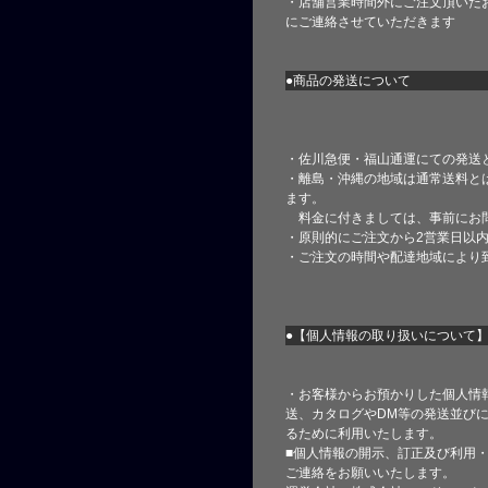
・店舗営業時間外にご注文頂いた
にご連絡させていただきます
●商品の発送について
・佐川急便・福山通運にての発送
・離島・沖縄の地域は通常送料と
ます。
料金に付きましては、事前にお
・原則的にご注文から2営業日以
・ご注文の時間や配達地域により
●【個人情報の取り扱いについて
・お客様からお預かりした個人情
送、カタログやDM等の発送並びに
るために利用いたします。
■個人情報の開示、訂正及び利用
ご連絡をお願いいたします。