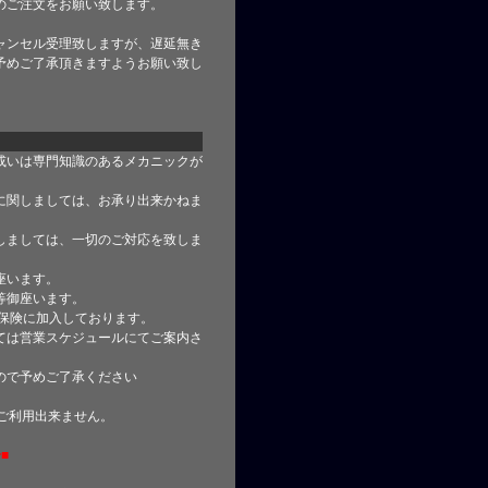
のご注文をお願い致します。
ャンセル受理致しますが、遅延無き
予めご了承頂きますようお願い致し
或いは専門知識のあるメカニックが
に関しましては、お承り出来かねま
しましては、一切のご対応を致しま
座います。
等御座います。
合保険に加入しております。
ては営業スケジュールにてご案内さ
ので予めご了承ください
はご利用出来ません。
■