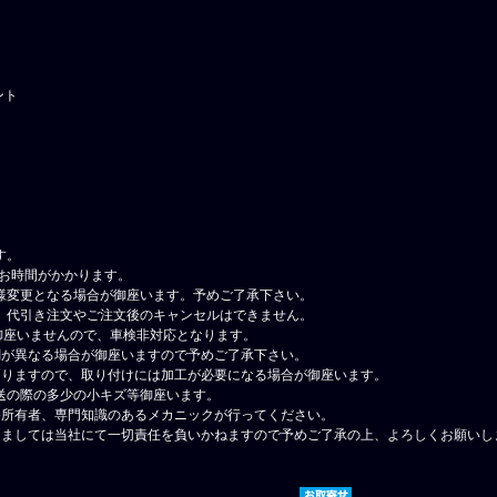
イント
す。
在お時間がかかります。
様変更となる場合が御座います。予めご了承下さい。
、代引き注文やご注文後のキャンセルはできません。
御座いませんので、車検非対応となります。
調が異なる場合が御座いますので予めご了承下さい。
なりますので、取り付けには加工が必要になる場合が御座います。
送の際の多少の小キズ等御座います。
格所有者、専門知識のあるメカニックが行ってください。
しましては当社にて一切責任を負いかねますので予めご了承の上、よろしくお願いし