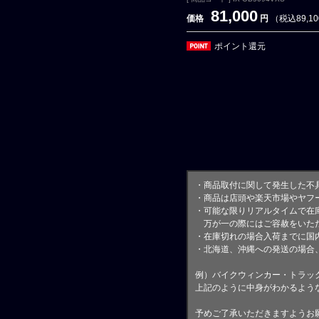
81,000
価格
円
（税込89,1
ポイント還元
・商品取付に関して発生した不
・商品は店頭や楽天市場やヤフ
・可能な限りリアルタイムで在
万が一の際にはご容赦をいただ
・在庫切れの場合入荷までに国内
・北海道、沖縄への発送の場合
例）バイクウィンカー・トラッ
上記のように中身がわかるよう
予めご了承いただきますようお