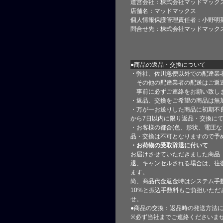
運営会社：株式会社マッドマック
店舗名：マッドマックス
個人情報保護管理責任者：小野明
問合せ先：株式会社マッドマック
●商品の返品・交換について
・弊社、佐川急便以外での配達業
その他の配達業者の配送はご返
事前に必ずご連絡をお願い致し
・返品、交換をご希望の商品は無
・万が一お送りした商品に初期不
から7日以内に限り返品・交換に
・お客様の都合(色、形状、電圧な
品・交換は不可となりますので予
・お荷物の受取辞退に付いて
お届けさせていただきました商品
退、キャンセルされる場合は、往
ます。
尚、商品代金返金時はシステム手
10%と振込手数料もご負担いただ
せ。
●商品の交換：返品時の発送方法に
※必ず当社までご連絡くださいま