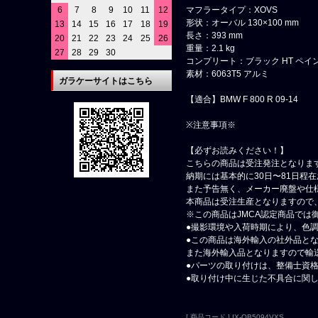
マフラータイプ：XOVS
6
7
8
9
10
11
12
形状：オーバル 130×100 mm
13
14
15
16
17
18
19
長さ：393 mm
20
21
22
23
24
25
26
重量：2.1 kg
27
28
29
30
コンプリート：ブラック HT ペ
素材：6063T5 アルミ
ガラケーサイトはこちら
【適合】BMW F 800 R 09-14
※注意事項※
【必ずお読みください！】
こちらの商品は受注発注となりま
納期には基本的に30日〜81日程
また予告無く、メーカー廃盤や仕
本商品は受注生産となりますので
※この商品はJMCA認定商品では
●撮影環境や入荷時期により、色
●この商品は海外輸入の社外品と
また海外輸入品となりますので輸
●パーツの取り付けは、整備士資
●取り付け中に生じた不具合に関
[ 商品コード ] IX-OB5094VXS