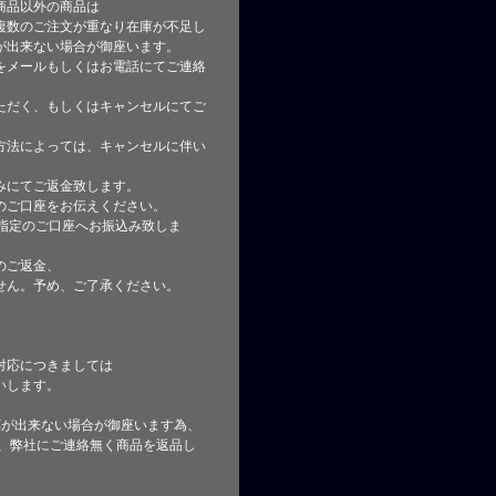
商品以外の商品は
複数のご注文が重なり在庫が不足し
が出来ない場合が御座います。
をメールもしくはお電話にてご連絡
ただく、もしくはキャンセルにてご
方法によっては、キャンセルに伴い
みにてご返金致します。
のご口座をお伝えください。
指定のご口座へお振込み致しま
のご返金、
せん。予め、ご了承ください。
対応につきましては
いします。
応が出来ない場合が御座います為、
た、弊社にご連絡無く商品を返品し