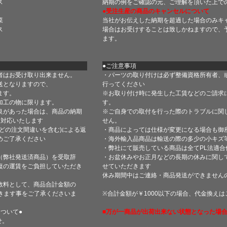
ス
納期の例をご確認の元、ご理解を頂いた上で
●受注生産の商品のキャンセルについて
菜
当社がお伝えした納期を超過した場合のみキ
ス
場合はお受けすることは致しかねますので、
ます。
●ご注意事項
者はお受け取り出来ません。
・パーツの取り付けは必ず整備資格所有者、
送となりますので、
行ってください
ます。
※お取り付け時に発生した工賃などのご請求
加工の物に限ります。
す。
良があった場合は、商品の納期
※ご自身での取付を行った際のトラブルに関
て対応いたします
せん。
どの注文間違いを含む)による返
・商品によっては仕様が変更になる場合も御
めご了承ください
・海外輸入品商品は輸送の際の多少の小キズ
・弊社にて販売している商品は全てPL法適
（弊社発送済商品）を受取辞
・お盆休みやお正月などの長期の休みに関し
復の運賃をご負担していただき
せていただきます
休み期間中はご連絡・商品発送ができません
数料として、商品合計金額の
きます事をご了承くださいま
※合計金額が￥1000以下の場合、代金換え
ついて●
■万が一商品が出荷出来ない状態となった場合
せ。