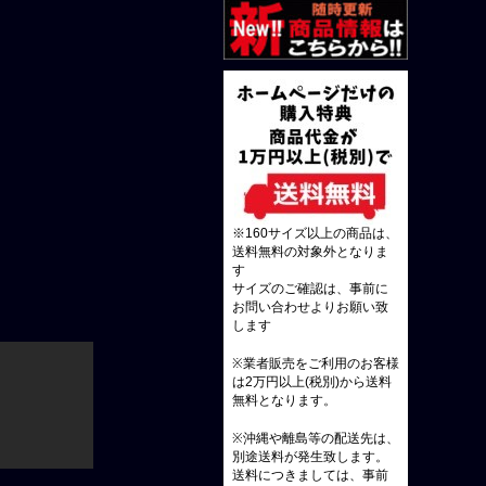
※160サイズ以上の商品は、
送料無料の対象外となりま
す
サイズのご確認は、事前に
お問い合わせよりお願い致
します
※業者販売をご利用のお客様
は2万円以上(税別)から送料
無料となります。
※沖縄や離島等の配送先は、
別途送料が発生致します。
送料につきましては、事前