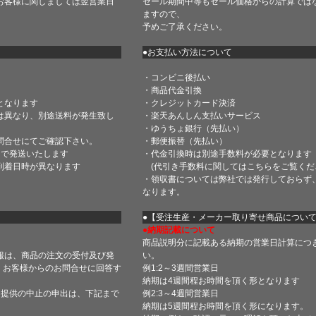
お客様に関しましては翌営業日
セール期間中等もセール価格からの計算では
ますので、
予めご了承ください。
●お支払い方法について
・コンビニ後払い
・商品代金引換
となります
・クレジットカード決済
は異なり、別途送料が発生致し
・楽天あんしん支払いサービス
・ゆうちょ銀行（先払い）
問合せにてご確認下さい。
・郵便振替（先払い）
内で発送いたします
・代金引換時は別途手数料が必要となります
到着日時が異なります
(代引き手数料に関しては
こちら
をご覧くだ
・領収書については弊社では発行しておらず
なります。
】
●【受注生産・メーカー取り寄せ商品につい
●納期記載について
商品説明分に記載ある納期の営業日計算につ
報は、商品の注文の受付及び発
い。
 お客様からのお問合せに回答す
例1:2～3週間営業日
納期は4週間程お時間を頂く形となります
・提供の中止の申出は、下記まで
例2:3～4週間営業日
納期は5週間程お時間を頂く形になります。