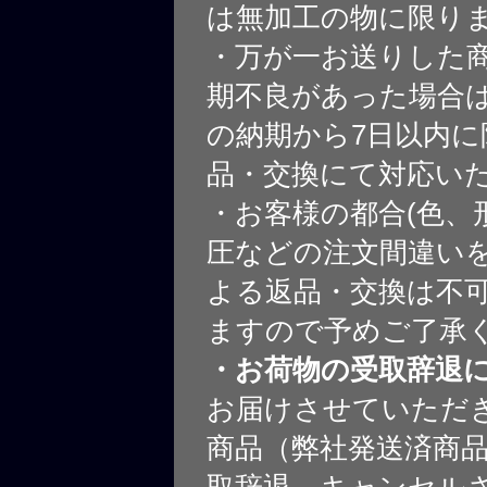
は無加工の物に限り
・万が一お送りした
期不良があった場合
の納期から7日以内に
品・交換にて対応い
・お客様の都合(色、
圧などの注文間違いを
よる返品・交換は不
ますので予めご了承
・お荷物の受取辞退
お届けさせていただ
商品（弊社発送済商
取辞退、キャンセル