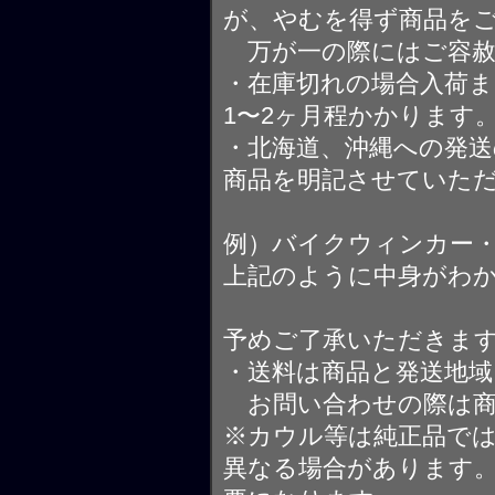
が、やむを得ず商品を
万が一の際にはご容赦
・在庫切れの場合入荷ま
1〜2ヶ月程かかります
・北海道、沖縄への発送
商品を明記させていた
例）バイクウィンカー
上記のように中身がわ
予めご了承いただきま
・送料は商品と発送地
お問い合わせの際は商
※カウル等は純正品で
異なる場合があります