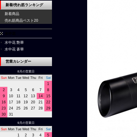
新着/売れ筋ランキング
新着商品
売れ筋商品ベスト20
水中花
水中花 艶華
水中花 蒼華
営業カレンダー
8月の営業日
Sun
Mon
Tue
Wed
Thu
Fri
Sat
1
2
3
4
5
6
7
8
9
10
11
12
13
14
15
16
17
18
19
20
21
22
23
24
25
26
27
28
29
30
31
9月の営業日
Sun
Mon
Tue
Wed
Thu
Fri
Sat
1
2
3
4
5