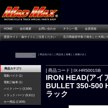
HOME
会社概要
お問い合わせ
チラシ一覧
会員登録
悪質サイト・偽サイトにご注意ください
石川県能登半島で発生した大雨に
[ 商品名のみ ] [ 商品名と画像 ] [ 画像のみ ]
並べ替え：
商品カテゴリ
[ 商品コード ] IX-HR5001SB
IRON HEAD(アイ
電動バイク
(1)
電動三輪車
(1)
BULLET 350-5
バイク パーツ
(3,506)
ラック
トラック パーツ
(9,911)
カー用品
(2,806)