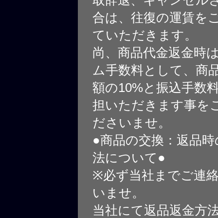
合は、往復の運賃を
ていただきます。
尚、商品代金返金時
ム手数料として、商
額の10%と振込手数
担いただきます事を
ださいませ。
●商品の交換：返品時
法について●
※必ず当社までご連
いませ。
当社にて返品返金方