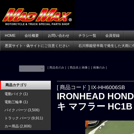
HOME
会社概要
お問い合わせ
チラシ一覧
会員登録
悪質サイト・偽サイトにご注意ください
石川県能登半島で発生した大雨に
[ 商品名のみ ] [ 商品名と画像 ] [ 画像のみ ]
並べ替え：
商品カテゴリ
[ 商品コード ] IX-HH6006SB
IRONHEAD HOND
電動バイク
(1)
電動三輪車
(1)
キ マフラー HC
バイク パーツ
(3,506)
トラック パーツ
(9,911)
カー用品
(2,806)