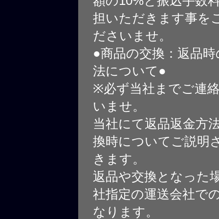
額の10%と振込手数
担いただきます事を
ださいませ。
●商品の交換：返品時
法について●
※必ず当社までご連
いませ。
当社にて返品返金方
換時についてご説明
きます。
返品や交換となった
社指定の運送会社で
なります。