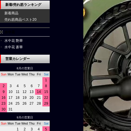
新着/売れ筋ランキング
新着商品
売れ筋商品ベスト20
水中花
水中花 艶華
水中花 蒼華
営業カレンダー
8月の営業日
Sun
Mon
Tue
Wed
Thu
Fri
Sat
1
2
3
4
5
6
7
8
9
10
11
12
13
14
15
16
17
18
19
20
21
22
23
24
25
26
27
28
29
30
31
9月の営業日
Sun
Mon
Tue
Wed
Thu
Fri
Sat
1
2
3
4
5