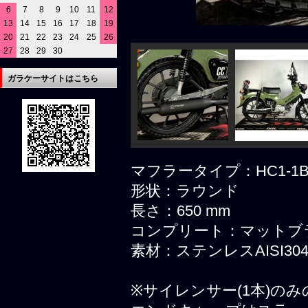
6
7
8
9
10
11
12
13
14
15
16
17
18
19
20
21
22
23
24
25
26
27
28
29
30
ガラケーサイトはこちら
マフラータイプ：HC1
形状：ラウンド
長さ：650 mm
コンプリート：マット
素材：ステンレスAISI30
※サイレンサー(1本)の