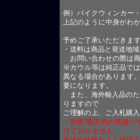
例）バイクウィンカー
上記のように中身がわ
予めご了承いただきま
・送料は商品と発送地
お問い合わせの際は商
※カウル等は純正品で
異なる場合があります
要になります。
また、海外輸入品のた
りますので
ご理解の上、ご入札購
・形状/電圧/色の間違
けておりません。
形状や仕様をよく確認