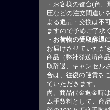
・お客様の都合(色、
圧などの注文間違いを
よる返品・交換は不
ますので予めご了承
・お荷物の受取辞退
お届けさせていただ
商品（弊社発送済商
取辞退、キャンセル
合は、往復の運賃を
ていただきます。
尚、商品代金返金時
ム手数料として、商