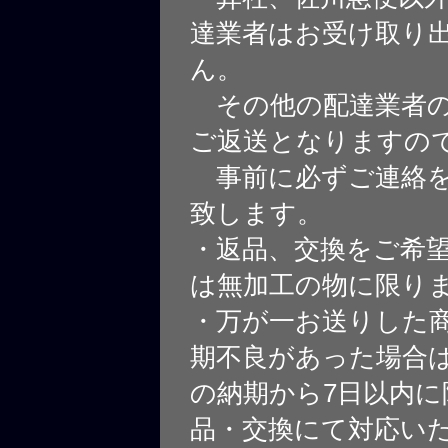
達業者はお受け取り
ん。
その他の配達業者の
ご返送となりますの
事前に必ずご連絡を
致します。
・返品、交換をご希
は無加工の物に限り
・万が一お送りした
期不良があった場合
の納期から7日以内に
品・交換にて対応い