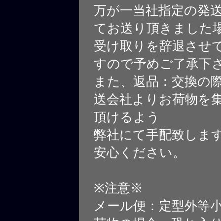
万が一当社指定の発
てお送り頂きました
受け取りを辞退させ
すので予めご了承下
また、返品：交換の
送会社よりお荷物を
頂けるよう
弊社にて手配致しま
安心ください。
※注意※
メール便：定型外等