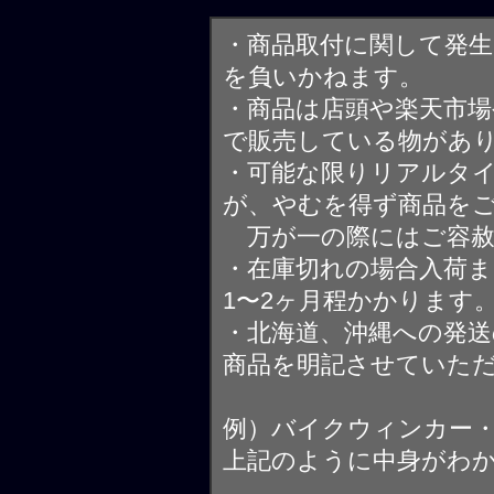
・商品取付に関して発
を負いかねます。
・商品は店頭や楽天市
で販売している物があ
・可能な限りリアルタ
が、やむを得ず商品を
万が一の際にはご容赦
・在庫切れの場合入荷ま
1〜2ヶ月程かかります
・北海道、沖縄への発送
商品を明記させていた
例）バイクウィンカー
上記のように中身がわ