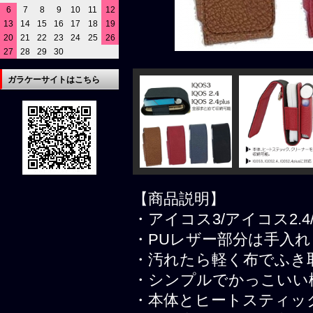
6
7
8
9
10
11
12
13
14
15
16
17
18
19
20
21
22
23
24
25
26
27
28
29
30
ガラケーサイトはこちら
【商品説明】
・アイコス3/アイコス2.4/
・PUレザー部分は手入れ
・汚れたら軽く布でふき
・シンプルでかっこいい
・本体とヒートスティッ