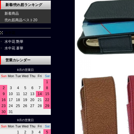
新着/売れ筋ランキング
新着商品
売れ筋商品ベスト20
水中花
水中花 艶華
水中花 蒼華
営業カレンダー
8月の営業日
Sun
Mon
Tue
Wed
Thu
Fri
Sat
1
2
3
4
5
6
7
8
9
10
11
12
13
14
15
16
17
18
19
20
21
22
23
24
25
26
27
28
29
30
31
9月の営業日
Sun
Mon
Tue
Wed
Thu
Fri
Sat
1
2
3
4
5