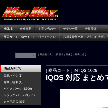
HOME
会社概要
お問い合わせ
チラシ一覧
会員登録
悪質サイト・偽サイトにご注意ください
石川県能登半島で発生した大雨に
[ 商品名のみ ] [ 商品名と画像 ] [ 画像のみ ]
並べ替え：
商品カテゴリ
[ 商品コード ] IN-IQ3-1029
IQOS 対応 まと
電動バイク
(1)
電動三輪車
(1)
バイク パーツ
(3,506)
トラック パーツ
(9,911)
カー用品
(2,806)