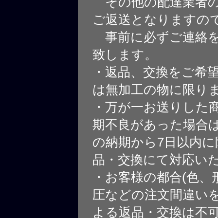
その他の配達業者の
ご返送となりますの
事前に必ずご連絡を
致します。
・返品、交換をご希
は無加工の物に限り
・万が一お送りした
期不良があった場合
の納期から7日以内に
品・交換にて対応い
・お客様の都合(色、
圧などの注文間違いを
よる返品・交換は不