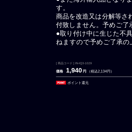
す。
商品を改造又は分解等さ
付致しません。予めご了
●取り付け中に生じた不
ねますので予めご了承の
[ 商品コード ] IN-IQ3-1029
1,940
価格
円
（税込2,134円）
ポイント還元