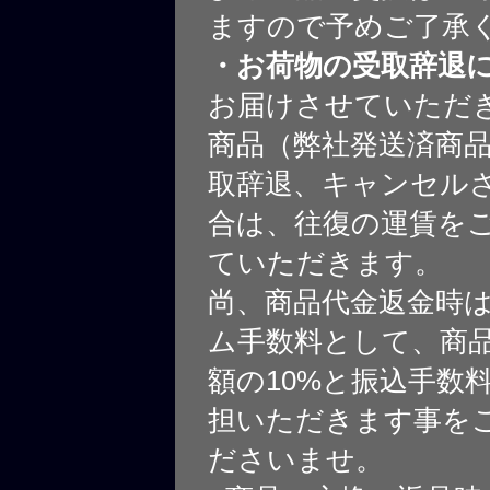
ますので予めご了承
・お荷物の受取辞退
お届けさせていただ
商品（弊社発送済商
取辞退、キャンセル
合は、往復の運賃を
ていただきます。
尚、商品代金返金時
ム手数料として、商
額の10%と振込手数
担いただきます事を
ださいませ。