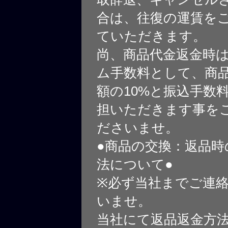
合は、往復の運賃を
ていただきます。
尚、商品代金返金時
ム手数料として、商
額の10%と振込手数
担いただきます事を
ださいませ。
●商品の交換：返品時
法について●
※必ず当社までご連
いませ。
当社にて返品返金方