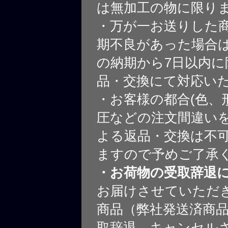
は無加工の物に限り
・万が一お送りした
期不良があった場合
の納期から7日以内に
品・交換にて対応い
・お客様の都合(色、
圧などの注文間違いを
よる返品・交換は不
ますので予めご了承
・お荷物の受取辞退
お届けさせていただ
商品（弊社発送済商
取辞退、キャンセル