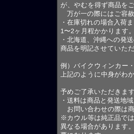
が、やむを得ず商品を
万が一の際にはご容赦
・在庫切れの場合入荷ま
1〜2ヶ月程かかります
・北海道、沖縄への発送
商品を明記させていた
例）バイクウィンカー
上記のように中身がわ
予めご了承いただきま
・送料は商品と発送地
お問い合わせの際は商
※カウル等は純正品で
異なる場合があります