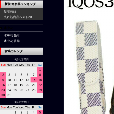
新着/売れ筋ランキング
新着商品
売れ筋商品ベスト20
水中花
水中花 艶華
水中花 蒼華
営業カレンダー
8月の営業日
Sun
Mon
Tue
Wed
Thu
Fri
Sat
1
2
3
4
5
6
7
8
9
10
11
12
13
14
15
16
17
18
19
20
21
22
23
24
25
26
27
28
29
30
31
9月の営業日
Sun
Mon
Tue
Wed
Thu
Fri
Sat
1
2
3
4
5