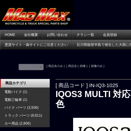
HOME
会社概要
お問い合わせ
チラシ一覧
会員登録
悪質サイト・偽サイトにご注意ください
石川県能登半島で発生した大雨に
[ 商品名のみ ] [ 商品名と画像 ] [ 画像のみ ]
並べ替え：
商品カテゴリ
[ 商品コード ] IN-IQ3-1025
IQOS3 MULTI
電動バイク
(1)
電動三輪車
(1)
色
バイク パーツ
(3,506)
トラック パーツ
(9,911)
カー用品
(2,806)